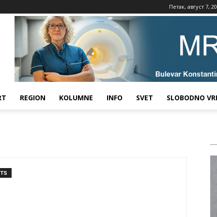
Петак, август 7, 2
RT
REGION
KOLUMNE
INFO
SVET
SLOBODNO VR
NTS