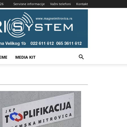
026
Servisne informacije
Važni telefoni
Kontakt
EME
MEDIA KIT