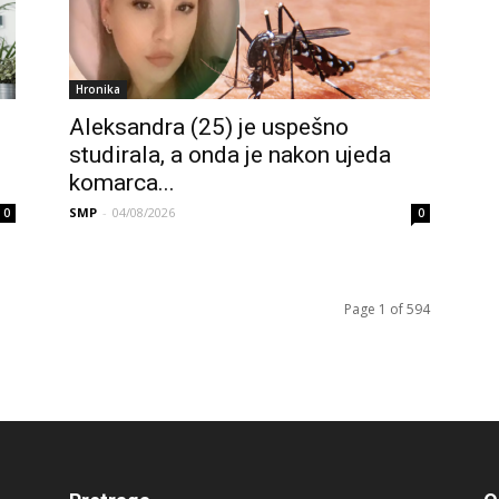
Hronika
Aleksandra (25) je uspešno
studirala, a onda je nakon ujeda
komarca...
SMP
-
04/08/2026
0
0
Page 1 of 594