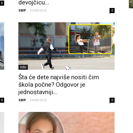
devojčicu...
0
SMP
-
05/08/2026
0
Info
Šta će dete najviše nositi čim
škola počne? Odgovor je
jednostavniji...
SMP
-
04/08/2026
0
0