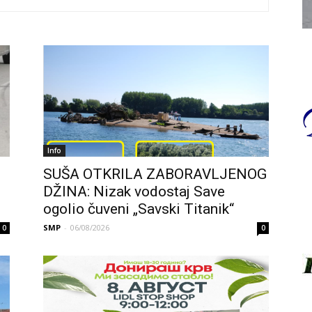
Info
SUŠA OTKRILA ZABORAVLJENOG
DŽINA: Nizak vodostaj Save
ogolio čuveni „Savski Titanik“
SMP
-
06/08/2026
0
0