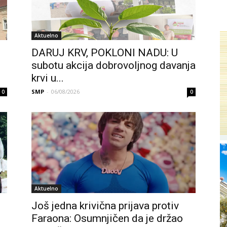
Aktuelno
DARUJ KRV, POKLONI NADU: U
subotu akcija dobrovoljnog davanja
krvi u...
SMP
-
06/08/2026
0
0
Aktuelno
Još jedna krivična prijava protiv
Faraona: Osumnjičen da je držao