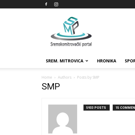
Sremskomitrovački
portal
SREM. MITROVICA
HRONIKA
SPO
Home
Authors
Posts by SMP
SMP
5933 POSTS
15 COMME