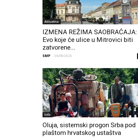
Aktuelno
IZMENA REŽIMA SAOBRAĆAJA:
Evo koje će ulice u Mitrovici biti
zatvorene...
SMP
-
06/08/2026
Info
Oluja, sistemski progon Srba pod
plaštom hrvatskog ustaštva