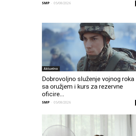
SMP
-
05/08/2026
Aktuelno
Dobrovoljno služenje vojnog roka
sa oružjem i kurs za rezervne
oficire...
SMP
-
05/08/2026