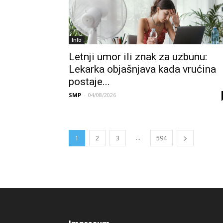
Info
Letnji umor ili znak za uzbunu:
Lekarka objašnjava kada vrućina
postaje...
SMP
-
04/08/2026
...
1
2
3
594