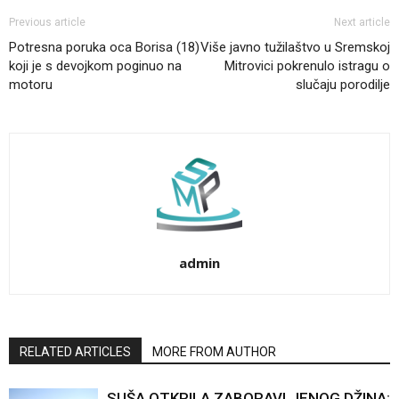
Previous article
Next article
Potresna poruka oca Borisa (18)
Više javno tužilaštvo u Sremskoj
koji je s devojkom poginuo na
Mitrovici pokrenulo istragu o
motoru
slučaju porodilje
admin
RELATED ARTICLES
MORE FROM AUTHOR
SUŠA OTKRILA ZABORAVLJENOG DŽINA: