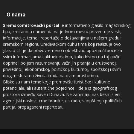
O nama
Sremskomitrovački portal
je informativno glasilo magazinskog
tipa, kreirano u nameri da na jednom mestu prezentuje vesti,
informacije, teme i reportaže o dešavanjima u našem gradu i
sremskom regionu.Uređivačkom duhu tima koji realizuje ovo
glasilo cilj je da pravovremeno i objektivno upozna čitaoce sa
svim informacijama i aktuelnostima, kako bismo na taj način
doprineli boljem razumevanju važnijih pitanja u društvenoj,
privrednoj, ekonomskoj, političkoj, kulturnoj, sportskoj i svim
drugim sferama života i rada na ovim prostorima.
Bliske su nam teme koje promovišu turističke i kulturne
potencijale, ali i autentične pojedince i ideje iz geografskog
prostora između Save i Dunava. Ne zanimaju nas besmisleni
agencijski naslovi, crne hronike, estrada, saopštenja političkih
partija, propagandni repertoari…
Novinari koji sarađuju sa
Sremskomitrovačkim portalom
sam su
vrh regionalnog sremskog novinarstva, ali ne prezamo ni od
saradnje sa autorima iz drugih profesija, naročito kad su u pitanju