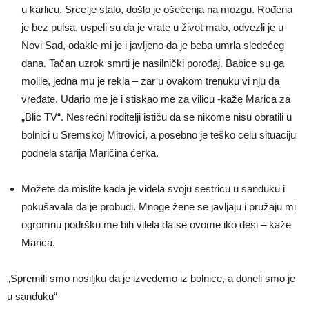
u karlicu. Srce je stalo, došlo je ošećenja na mozgu. Rođena
je bez pulsa, uspeli su da je vrate u život malo, odvezli je u
Novi Sad, odakle mi je i javljeno da je beba umrla sledećeg
dana. Tačan uzrok smrti je nasilnički porođaj. Babice su ga
molile, jedna mu je rekla – zar u ovakom trenuku vi nju da
vređate. Udario me je i stiskao me za vilicu -kaže Marica za
„Blic TV“. Nesrećni roditelji ističu da se nikome nisu obratili u
bolnici u Sremskoj Mitrovici, a posebno je teško celu situaciju
podnela starija Maričina ćerka.
Možete da mislite kada je videla svoju sestricu u sanduku i
pokušavala da je probudi. Mnoge žene se javljaju i pružaju mi
ogromnu podršku me bih vilela da se ovome iko desi – kaže
Marica.
„Spremili smo nosiljku da je izvedemo iz bolnice, a doneli smo je
u sanduku“