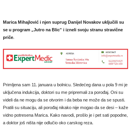
Marica Mihajlović i njen suprug Danijel Novakov uključili su
se u program „Jutro na Blic“ i izneli svoju stranu stravične
priče
.
Primljena sam 11. januara u bolnicu. Sledećeg dana u pola 9 mi je
uključena indukcija, doktori su me pripremali za porođaj. Oni su
videli da ne mogu da se otvorim i da beba ne može da se spusti.
Pratili su situaciju, ali porođaj nikako nije mogao da se desi – kaže
vidno potresena Marica. Kako navodi, prošlo je i pet sati popodne,
a doktor još ništa nije odlučio oko carskog reza.