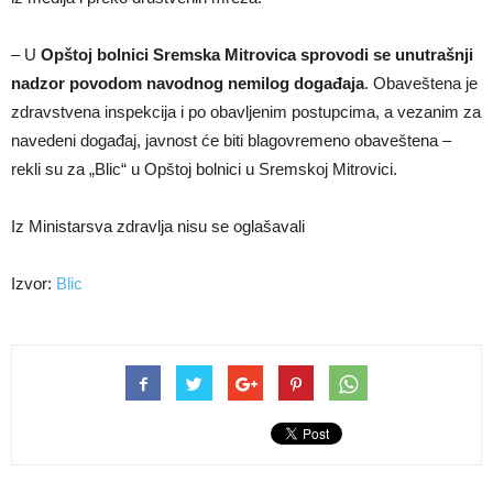
– U
Opštoj bolnici Sremska Mitrovica sprovodi se unutrašnji
nadzor povodom navodnog nemilog događaja
. Obaveštena je
zdravstvena inspekcija i po obavljenim postupcima, a vezanim za
navedeni događaj, javnost će biti blagovremeno obaveštena –
rekli su za „Blic“ u Opštoj bolnici u Sremskoj Mitrovici.
Iz Ministarsva zdravlja nisu se oglašavali
Izvor:
Blic