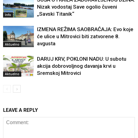
Nizak vodostaj Save ogolio čuveni
„Savski Titanik“
Info
IZMENA REŽIMA SAOBRAĆAJA: Evo koje
će ulice u Mitrovici biti zatvorene 8.
avgusta
Aktuelno
DARUJ KRV, POKLONI NADU: U subotu
akcija dobrovoljnog davanja krvi u
Sremskoj Mitrovici
Aktuelno
LEAVE A REPLY