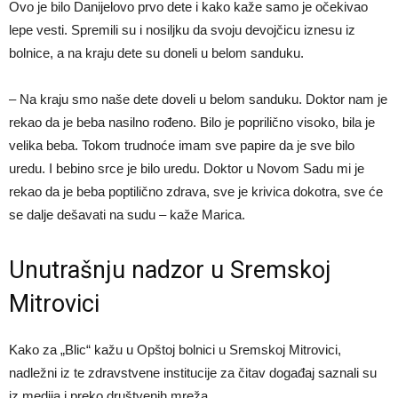
Ovo je bilo Danijelovo prvo dete i kako kaže samo je očekivao
lepe vesti. Spremili su i nosiljku da svoju devojčicu iznesu iz
bolnice, a na kraju dete su doneli u belom sanduku.
– Na kraju smo naše dete doveli u belom sanduku. Doktor nam je
rekao da je beba nasilno rođeno. Bilo je poprilično visoko, bila je
velika beba. Tokom trudnoće imam sve papire da je sve bilo
uredu. I bebino srce je bilo uredu. Doktor u Novom Sadu mi je
rekao da je beba poptilično zdrava, sve je krivica dokotra, sve će
se dalje dešavati na sudu – kaže Marica.
Unutrašnju nadzor u Sremskoj
Mitrovici
Kako za „Blic“ kažu u Opštoj bolnici u Sremskoj Mitrovici,
nadležni iz te zdravstvene institucije za čitav događaj saznali su
iz medija i preko društvenih mreža.