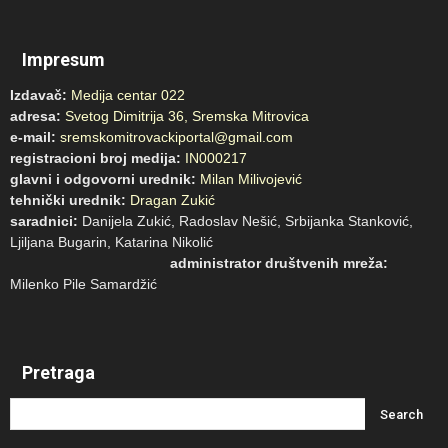
Impresum
Izdavač:
Medija centar 022
adresa:
Svetog Dimitrija 36, Sremska Mitrovica
e-mail:
sremskomitrovackiportal@gmail.com
registracioni broj medija:
IN000217
glavni i odgovorni urednik:
Milan Milivojević
tehnički urednik:
Dragan Zukić
saradnici:
Danijela Zukić, Radoslav Nešić, Srbijanka Stanković,
Ljiljana Bugarin, Katarina Nikolić
administrator društvenih mreža:
Milenko Pile Samardžić
Pretraga