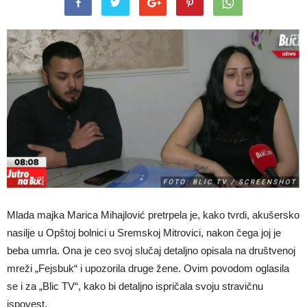
Mlada majka Marica Mihajlović pretrpela je, kako tvrdi, akušersko
nasilje u Opštoj bolnici u Sremskoj Mitrovici, nakon čega joj je
beba umrla. Ona je ceo svoj slučaj detaljno opisala na društvenoj
mreži „Fejsbuk“ i upozorila druge žene. Ovim povodom oglasila
se i za „Blic TV“, kako bi detaljno ispričala svoju stravičnu
ispovest.