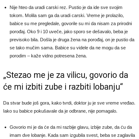
Nije hteo da uradi carski rez. Pustio je da ide sve svojim
tokom. Molila sam ga da uradi carski. Vreme je prolazilo,
babice su me pregledale, govorile su mi da nisam za prirodni
porođaj. Oko 9 i 10 uveče, jako sporo se dešavalo, beba je
previsoko bila. Došla je druga žena na porođaj, on je pustio da
se tako mučim sama. Babice su videle da ne mogu da se
porodim – kaže vidno potresena žena.
„Stezao me je za vilicu, govorio da
će mi izbiti zube i razbiti lobanju“
Da stvar bude još gora, kako tvrdi, doktor ju je sve vreme vređao.
Iako su babice pokušavale da je odbrane, nije pomagalo.
Govorio mi je da će da mi razbije glavu, izbije zube, da ću da
imam dve lobanje. Kada sam izgubila svest, beba se zaglavila