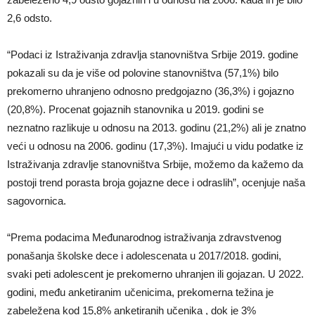
2,6 odsto.
“Podaci iz Istraživanja zdravlja stanovništva Srbije 2019. godine
pokazali su da je više od polovine stanovništva (57,1%) bilo
prekomerno uhranjeno odnosno predgojazno (36,3%) i gojazno
(20,8%). Procenat gojaznih stanovnika u 2019. godini se
neznatno razlikuje u odnosu na 2013. godinu (21,2%) ali je znatno
veći u odnosu na 2006. godinu (17,3%). Imajući u vidu podatke iz
Istraživanja zdravlje stanovništva Srbije, možemo da kažemo da
postoji trend porasta broja gojazne dece i odraslih”, ocenjuje naša
sagovornica.
“Prema podacima Međunarodnog istraživanja zdravstvenog
ponašanja školske dece i adolescenata u 2017/2018. godini,
svaki peti adolescent je prekomerno uhranjen ili gojazan. U 2022.
godini, među anketiranim učenicima, prekomerna težina je
zabeležena kod 15,8% anketiranih učenika , dok je 3%