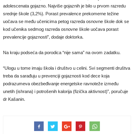
adolescenata gojazno. Najviše gojaznih je bilo u prvom razredu
srednje škole (3,2%). Porast prevalence prekomerne težine
uočava se među učenicima petog razreda osnovne škole dok se
kod učenika sedmog razreda osnovne škole uočava porast
prevalencije gojaznosti”, dodaje doktorka.
Na kraju podseća da porodica “nije sama” na ovom zadatku.
“Ulogu u tome imaju škola i društvo u celini. Svi segmenti društva
treba da sarađuju u prevenciji gojaznosti kod dece koja
podrazumeva obezbeđivanje energetske ravnoteže između
unetih (ishrana) i potrošenih kalorija (fizička aktivnost)”, poručuje
dr Kašanin.