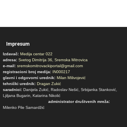
Impresum
Izdavač:
Medija centar 022
adresa:
Svetog Dimitrija 36, Sremska Mitrovica
e-mail:
sremskomitrovackiportal@gmail.com
registracioni broj medija:
IN000217
glavni i odgovorni urednik:
Milan Milivojević
tehnički urednik:
Dragan Zukić
saradnici:
Danijela Zukić, Radoslav Nešić, Srbijanka Stanković,
Ljiljana Bugarin, Katarina Nikolić
administrator društvenih mreža:
Milenko Pile Samardžić