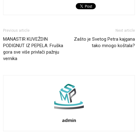
Previous article
Next article
MANASTIR KUVEŽDIN
Zašto je Svetog Petra kajgana
PODIGNUT IZ PEPELA: Fruška
tako mnogo koštala?
gora sve više privlači pažnju
vernika
admin