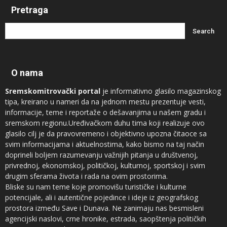
Pretraga
O nama
Sremskomitrovački portal
je informativno glasilo magazinskog
tipa, kreirano u nameri da na jednom mestu prezentuje vesti,
informacije, teme i reportaže o dešavanjima u našem gradu i
sremskom regionu.Uređivačkom duhu tima koji realizuje ovo
glasilo cilj je da pravovremeno i objektivno upozna čitaoce sa
svim informacijama i aktuelnostima, kako bismo na taj način
doprineli boljem razumevanju važnijih pitanja u društvenoj,
privrednoj, ekonomskoj, političkoj, kulturnoj, sportskoj i svim
drugim sferama života i rada na ovim prostorima.
Bliske su nam teme koje promovišu turističke i kulturne
potencijale, ali i autentične pojedince i ideje iz geografskog
prostora između Save i Dunava. Ne zanimaju nas besmisleni
agencijski naslovi, crne hronike, estrada, saopštenja političkih