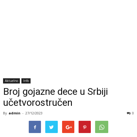
Aktuelno
Info
Broj gojazne dece u Srbiji
učetvorostručen
By
admin
-
27/12/2023
0