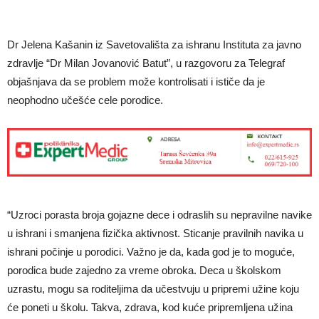
Dr Jelena Kašanin iz Savetovališta za ishranu Instituta za javno
zdravlje “Dr Milan Jovanović Batut”, u razgovoru za Telegraf
objašnjava da se problem može kontrolisati i ističe da je
neophodno učešće cele porodice.
“Uzroci porasta broja gojazne dece i odraslih su nepravilne navike
u ishrani i smanjena fizička aktivnost. Sticanje pravilnih navika u
ishrani počinje u porodici. Važno je da, kada god je to moguće,
porodica bude zajedno za vreme obroka. Deca u školskom
uzrastu, mogu sa roditeljima da učestvuju u pripremi užine koju
će poneti u školu. Takva, zdrava, kod kuće pripremljena užina