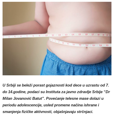
U Srbiji se beleži porast gojaznosti kod dece u uzrastu od 7.
do 14.godine, podaci su Instituta za javno zdravlje Srbije “Dr
Milan Jovanović Batut”. Povećanje telesne mase dolazi u
periodu adolescencije, usled promene načina ishrane i
smanjenja fizičke aktivnosti, objašnjavaju strčnjaci.