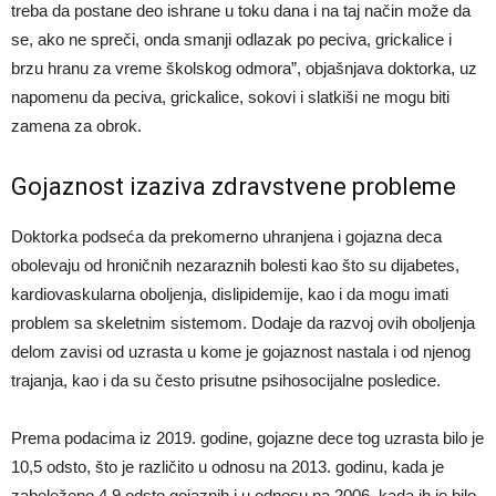
treba da postane deo ishrane u toku dana i na taj način može da
se, ako ne spreči, onda smanji odlazak po peciva, grickalice i
brzu hranu za vreme školskog odmora”, objašnjava doktorka, uz
napomenu da peciva, grickalice, sokovi i slatkiši ne mogu biti
zamena za obrok.
Gojaznost izaziva zdravstvene probleme
Doktorka podseća da prekomerno uhranjena i gojazna deca
obolevaju od hroničnih nezaraznih bolesti kao što su dijabetes,
kardiovaskularna oboljenja, dislipidemije, kao i da mogu imati
problem sa skeletnim sistemom. Dodaje da razvoj ovih oboljenja
delom zavisi od uzrasta u kome je gojaznost nastala i od njenog
trajanja, kao i da su često prisutne psihosocijalne posledice.
Prema podacima iz 2019. godine, gojazne dece tog uzrasta bilo je
10,5 odsto, što je različito u odnosu na 2013. godinu, kada je
zabeleženo 4,9 odsto gojaznih i u odnosu na 2006. kada ih je bilo