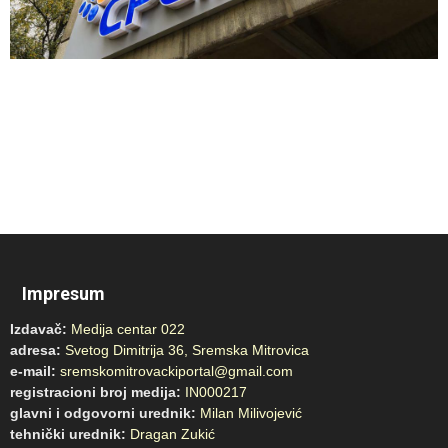
Impresum
Izdavač:
Medija centar 022
adresa:
Svetog Dimitrija 36, Sremska Mitrovica
e-mail:
sremskomitrovackiportal@gmail.com
registracioni broj medija:
IN000217
glavni i odgovorni urednik:
Milan Milivojević
tehnički urednik:
Dragan Zukić