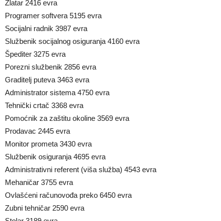
Zlatar 2416 evra
Programer softvera 5195 evra
Socijalni radnik 3987 evra
Službenik socijalnog osiguranja 4160 evra
Špediter 3275 evra
Porezni službenik 2856 evra
Graditelj puteva 3463 evra
Administrator sistema 4750 evra
Tehnički crtač 3368 evra
Pomoćnik za zaštitu okoline 3569 evra
Prodavac 2445 evra
Monitor prometa 3430 evra
Službenik osiguranja 4695 evra
Administrativni referent (viša služba) 4543 evra
Mehaničar 3755 evra
Ovlašćeni računovođa preko 6450 evra
Zubni tehničar 2590 evra
Stolar 3189 evra