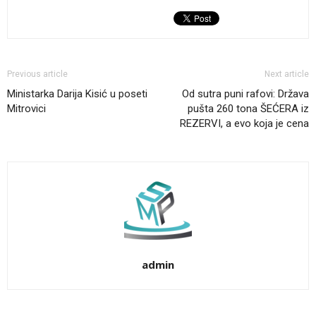
Previous article
Next article
Ministarka Darija Kisić u poseti
Od sutra puni rafovi: Država
Mitrovici
pušta 260 tona ŠEĆERA iz
REZERVI, a evo koja je cena
admin