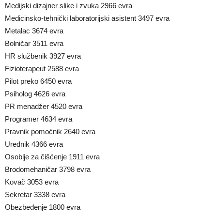
Medijski dizajner slike i zvuka 2966 evra
Medicinsko-tehnički laboratorijski asistent 3497 evra
Metalac 3674 evra
Bolničar 3511 evra
HR službenik 3927 evra
Fizioterapeut 2588 evra
Pilot preko 6450 evra
Psiholog 4626 evra
PR menadžer 4520 evra
Programer 4634 evra
Pravnik pomoćnik 2640 evra
Urednik 4366 evra
Osoblje za čišćenje 1911 evra
Brodomehaničar 3798 evra
Kovač 3053 evra
Sekretar 3338 evra
Obezbeđenje 1800 evra