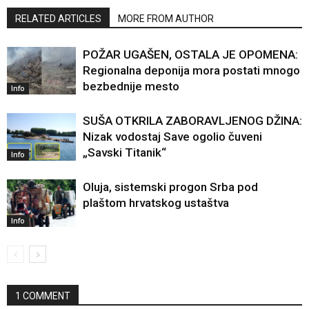
RELATED ARTICLES
MORE FROM AUTHOR
POŽAR UGAŠEN, OSTALA JE OPOMENA:
Regionalna deponija mora postati mnogo
bezbednije mesto
Info
SUŠA OTKRILA ZABORAVLJENOG DŽINA:
Nizak vodostaj Save ogolio čuveni
„Savski Titanik“
Info
Oluja, sistemski progon Srba pod
plaštom hrvatskog ustaštva
Info
1 COMMENT