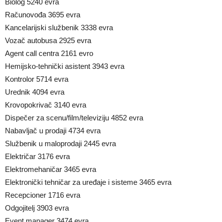
Biolog 5240 evra
Računovođa 3695 evra
Kancelarijski službenik 3338 evra
Vozač autobusa 2925 evra
Agent call centra 2161 evro
Hemijsko-tehnički asistent 3943 evra
Kontrolor 5714 evra
Urednik 4094 evra
Krovopokrivač 3140 evra
Dispečer za scenu/film/televiziju 4852 evra
Nabavljač u prodaji 4734 evra
Službenik u maloprodaji 2445 evra
Električar 3176 evra
Elektromehaničar 3465 evra
Elektronički tehničar za uređaje i sisteme 3465 evra
Recepcioner 1716 evra
Odgojitelj 3903 evra
Event manager 3474 evra