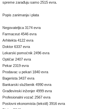
spreme zarađuju samo 2515 evra.
Popis zanimanja i plata
Negovateljica 3174 evra
Farmaceut 4546 evra
Arhitekta 4122 evra
Doktor 6337 evra
Lekarski pomoćnik 2496 evra
Optičar 2407 evra
Pekar 2319 evra
Prodavac u pekari 1840 evra
Bagerista 3437 evra
Bankarski službenik 4990 evra
Građevinski inženjer 4999 evra
Profesionalni vozač 2567 evra
Poslovni ekonomista (tekstil) 3916 evra