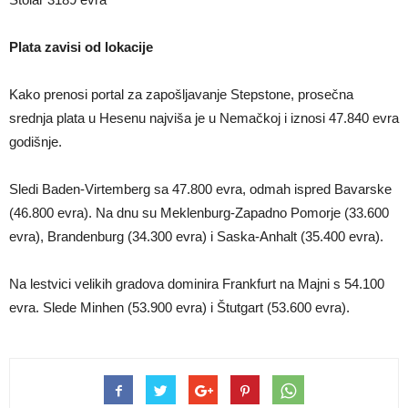
Plata zavisi od lokacije
Kako prenosi portal za zapošljavanje Stepstone, prosečna
srednja plata u Hesenu najviša je u Nemačkoj i iznosi 47.840 evra
godišnje.
Sledi Baden-Virtemberg sa 47.800 evra, odmah ispred Bavarske
(46.800 evra). Na dnu su Meklenburg-Zapadno Pomorje (33.600
evra), Brandenburg (34.300 evra) i Saska-Anhalt (35.400 evra).
Na lestvici velikih gradova dominira Frankfurt na Majni s 54.100
evra. Slede Minhen (53.900 evra) i Štutgart (53.600 evra).