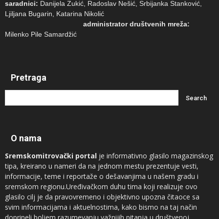
saradnici:
Danijela Zukić, Radoslav Nešić, Srbijanka Stanković,
Ljiljana Bugarin, Katarina Nikolić
administrator društvenih mreža:
Milenko Pile Samardžić
Pretraga
O nama
Sremskomitrovački portal
je informativno glasilo magazinskog
tipa, kreirano u nameri da na jednom mestu prezentuje vesti,
informacije, teme i reportaže o dešavanjima u našem gradu i
sremskom regionu.Uređivačkom duhu tima koji realizuje ovo
glasilo cilj je da pravovremeno i objektivno upozna čitaoce sa
svim informacijama i aktuelnostima, kako bismo na taj način
doprineli boljem razumevanju važnijih pitanja u društvenoj,