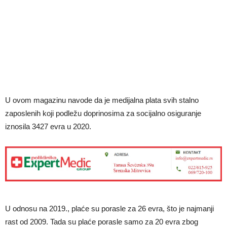
U ovom magazinu navode da je medijalna plata svih stalno
zaposlenih koji podležu doprinosima za socijalno osiguranje
iznosila 3427 evra u 2020.
U odnosu na 2019., plaće su porasle za 26 evra, što je najmanji
rast od 2009. Tada su plaće porasle samo za 20 evra zbog