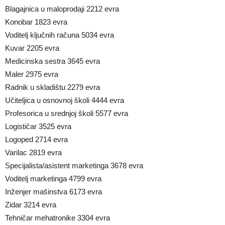
Blagajnica u maloprodaji 2212 evra
Konobar 1823 evra
Voditelj ključnih računa 5034 evra
Kuvar 2205 evra
Medicinska sestra 3645 evra
Maler 2975 evra
Radnik u skladištu 2279 evra
Učiteljica u osnovnoj školi 4444 evra
Profesorica u srednjoj školi 5577 evra
Logističar 3525 evra
Logoped 2714 evra
Varilac 2819 evra
Specijalista/asistent marketinga 3678 evra
Voditelj marketinga 4799 evra
Inženjer mašinstva 6173 evra
Zidar 3214 evra
Tehničar mehatronike 3304 evra