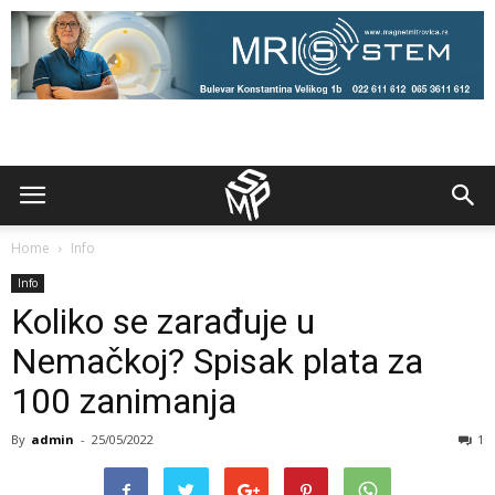
Home
Info
Info
Koliko se zarađuje u
Nemačkoj? Spisak plata za
100 zanimanja
By
admin
-
25/05/2022
1