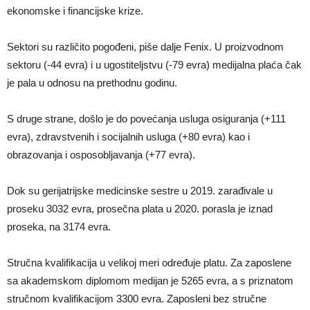
ekonomske i financijske krize.
Sektori su različito pogođeni, piše dalje Fenix. U proizvodnom
sektoru (-44 evra) i u ugostiteljstvu (-79 evra) medijalna plaća čak
je pala u odnosu na prethodnu godinu.
S druge strane, došlo je do povećanja usluga osiguranja (+111
evra), zdravstvenih i socijalnih usluga (+80 evra) kao i
obrazovanja i osposobljavanja (+77 evra).
Dok su gerijatrijske medicinske sestre u 2019. zarađivale u
proseku 3032 evra, prosečna plata u 2020. porasla je iznad
proseka, na 3174 evra.
Stručna kvalifikacija u velikoj meri određuje platu. Za zaposlene
sa akademskom diplomom medijan je 5265 evra, a s priznatom
stručnom kvalifikacijom 3300 evra. Zaposleni bez stručne