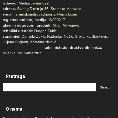
Izdavač:
Medija centar 022
adresa:
Svetog Dimitrija 36, Sremska Mitrovica
e-mail:
sremskomitrovackiportal@gmail.com
registracioni broj medija:
IN000217
glavni i odgovorni urednik:
Milan Milivojević
tehnički urednik:
Dragan Zukić
saradnici:
Danijela Zukić, Radoslav Nešić, Srbijanka Stanković,
Ljiljana Bugarin, Katarina Nikolić
administrator društvenih mreža:
Milenko Pile Samardžić
Pretraga
O nama