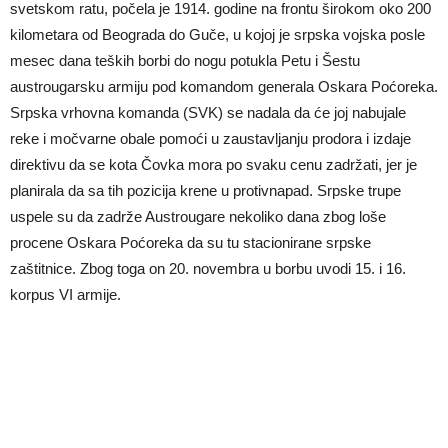
svetskom ratu, počela je 1914. godine na frontu širokom oko 200
kilometara od Beograda do Guče, u kojoj je srpska vojska posle
mesec dana teških borbi do nogu potukla Petu i Šestu
austrougarsku armiju pod komandom generala Oskara Poćoreka.
Srpska vrhovna komanda (SVK) se nadala da će joj nabujale
reke i močvarne obale pomoći u zaustavljanju prodora i izdaje
direktivu da se kota Čovka mora po svaku cenu zadržati, jer je
planirala da sa tih pozicija krene u protivnapad. Srpske trupe
uspele su da zadrže Austrougare nekoliko dana zbog loše
procene Oskara Poćoreka da su tu stacionirane srpske
zaštitnice. Zbog toga on 20. novembra u borbu uvodi 15. i 16.
korpus VI armije.