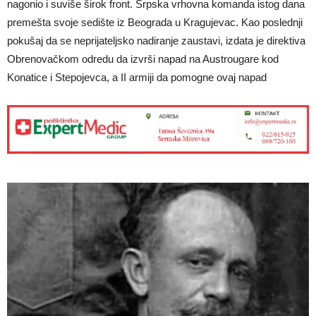
nagonio i suviše širok front. Srpska vrhovna komanda istog dana
premešta svoje sedište iz Beograda u Kragujevac. Kao poslednji
pokušaj da se neprijateljsko nadiranje zaustavi, izdata je direktiva
Obrenovačkom odredu da izvrši napad na Austrougare kod
Konatice i Stepojevca, a II armiji da pomogne ovaj napad