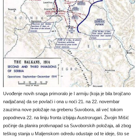
Uvođenje novih snaga primoralo je I armiju (koja je bila brojčano
nadjačana) da se povlači i ona u noći 21. na 22. novembar
zauzima nove položaje na grebenu Suvobora, ali već tokom
popodneva 22. na liniju fronta izbijaju Austrorugari. Živojin Mišić
počinje da planira protivnapad sa Suvoborskih položaja, ali zbog
teškog stanja u Maljenskom odredu odustaje od te ideje, što se