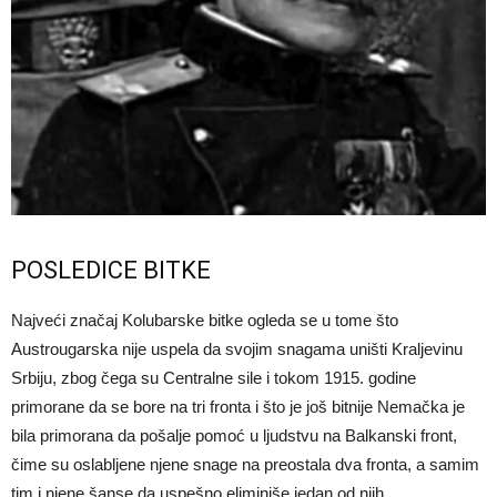
POSLEDICE BITKE
Najveći značaj Kolubarske bitke ogleda se u tome što
Austrougarska nije uspela da svojim snagama uništi Kraljevinu
Srbiju, zbog čega su Centralne sile i tokom 1915. godine
primorane da se bore na tri fronta i što je još bitnije Nemačka je
bila primorana da pošalje pomoć u ljudstvu na Balkanski front,
čime su oslabljene njene snage na preostala dva fronta, a samim
tim i njene šanse da uspešno eliminiše jedan od njih.