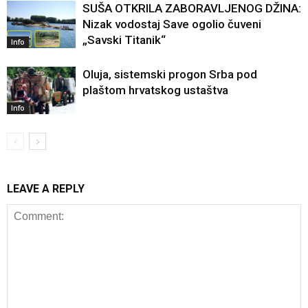
SUŠA OTKRILA ZABORAVLJENOG DŽINA:
Nizak vodostaj Save ogolio čuveni
„Savski Titanik“
Info
Oluja, sistemski progon Srba pod
plaštom hrvatskog ustaštva
Info
LEAVE A REPLY