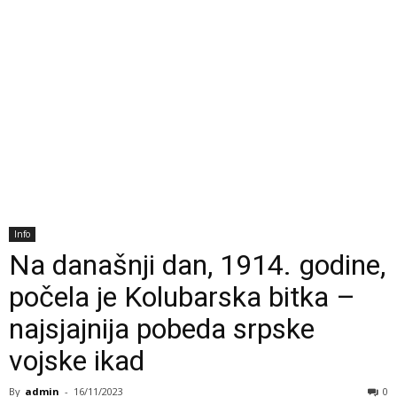
Info
Na današnji dan, 1914. godine,
počela je Kolubarska bitka –
najsjajnija pobeda srpske
vojske ikad
By
admin
-
16/11/2023
0