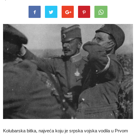
Kolubarska bitka, najveća koju je srpska vojska vodila u Prvom