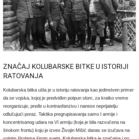
ZNAČAJ KOLUBARSKE BITKE U ISTORIJI
RATOVANJA
Kolubarska bitka ušla je u istoriju ratovanja kao jedinstven primer
da se vojska, kojoj je predviđen potpun slom, za kratko vreme
reorganizuje, pređe u kontraofanzivu i nanese neprijatelju
odlučujući poraz. Taktika pregrupisavanja samo I armije i
koncentrisanog udara na VI armiju (koja je bila razvučena na
širokom frontu) koju je izveo Živojin Mišić danas se izučava na
vojnim školama širom sveta. Kolubarska bitka je značajna i po