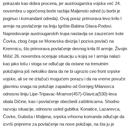
pokazalo kao dobra procena, jer austrougarska vojska već 24.
novembra u ogorčenoj borbi razbija Maljenski odred (u borbi je
poginuo i komandant odreda). Ovaj poraz primorava levo krilo I
armije na povlačenje na liniju Igrište-Babina Glava-Podovi.
Napredovanje austrougarskih trupa nastavlja se zauzećem kote
Čovka, zbog čega se Moravska divizija I poziva povlači na
Kremnicu, što primorava povlačenje desnog krila III armije. Živojin
Mišić 26. novembra ocenjuje situaciju u kojoj se I armija nalazi
kao jako lošu i stoga se odlučuje da ostane na trenutnim
položajima još nekoliko dana da ne bi ugrozio ceo front srpske
vojske, ali se ne izlažući mogućem porazu i da na vreme povuče
glavninu snaga na položaje zapadno od Gornjeg Milanovca
odnosno liniju Lipe-Tripavac-Mramor(457)-Glavica(530)-leva
obala Dičine, kao i povlačenje obezbedi zaštitnicama. Shodno
razvoju situacije, odnosno usled gubitka: Konatice, Lazarevca,
Čovke, Guboša i Maljena, srpska vrhovna komanda odlučuje da
izvrši pripreme za povlačenje na nove položaje, na šta ju je