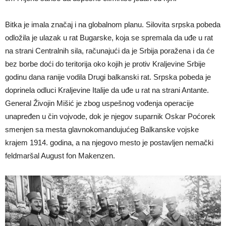
Bitka je imala značaj i na globalnom planu. Silovita srpska pobeda
odložila je ulazak u rat Bugarske, koja se spremala da uđe u rat
na strani Centralnih sila, računajući da je Srbija poražena i da će
bez borbe doći do teritorija oko kojih je protiv Kraljevine Srbije
godinu dana ranije vodila Drugi balkanski rat. Srpska pobeda je
doprinela odluci Kraljevine Italije da uđe u rat na strani Antante.
General Živojin Mišić je zbog uspešnog vođenja operacije
unapređen u čin vojvode, dok je njegov suparnik Oskar Poćorek
smenjen sa mesta glavnokomandujućeg Balkanske vojske
krajem 1914. godina, a na njegovo mesto je postavljen nemački
feldmaršal August fon Makenzen.