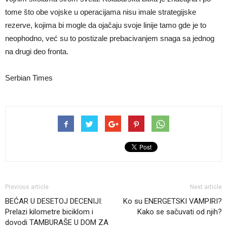
tome što obe vojske u operacijama nisu imale strategijske
rezerve, kojima bi mogle da ojačaju svoje linije tamo gde je to
neophodno, već su to postizale prebacivanjem snaga sa jednog
na drugi deo fronta.
Serbian Times
Previous article
Next article
BEĆAR U DESETOJ DECENIJI:
Ko su ENERGETSKI VAMPIRI?
Prelazi kilometre biciklom i
Kako se sačuvati od njih?
dovodi TAMBURAŠE U DOM ZA