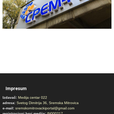
Impresum
Izdavač:
Medija centar 022
adresa:
Svetog Dimitrija 36, Sremska Mitrovica
e-mail:
sremskomitrovackiportal@gmail.com
registracioni broj medija:
IN000217