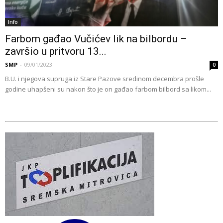
Info
Farbom gađao Vučićev lik na bilbordu –
završio u pritvoru 13...
SMP
-
09/01/2023
0
B.U. i njegova supruga iz Stare Pazove sredinom decembra prošle
godine uhapšeni su nakon što je on gađao farbom bilbord sa likom...