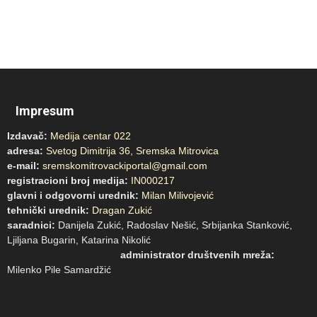
Impresum
Izdavač:
Medija centar 022
adresa:
Svetog Dimitrija 36, Sremska Mitrovica
e-mail:
sremskomitrovackiportal@gmail.com
registracioni broj medija:
IN000217
glavni i odgovorni urednik:
Milan Milivojević
tehnički urednik:
Dragan Zukić
saradnici:
Danijela Zukić, Radoslav Nešić, Srbijanka Stanković,
Ljiljana Bugarin, Katarina Nikolić
administrator društvenih mreža:
Milenko Pile Samardžić