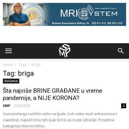
Home
Tags
Briga
Tag: briga
Kolumne
Šta najviše BRINE GRAĐANE u vreme
pandemije, a NIJE KORONA?
SMP
-
01/05/2020
0
Samoizolacija različito utiče na ljude. Dok neke muči anksioznost i
napetost, najveći broj njih ipak brine za svoje zdravlje. Posebna
kategorija stanovništva...