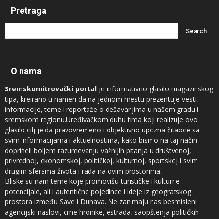
Pretraga
O nama
Sremskomitrovački portal
je informativno glasilo magazinskog
tipa, kreirano u nameri da na jednom mestu prezentuje vesti,
informacije, teme i reportaže o dešavanjima u našem gradu i
sremskom regionu.Uređivačkom duhu tima koji realizuje ovo
glasilo cilj je da pravovremeno i objektivno upozna čitaoce sa
svim informacijama i aktuelnostima, kako bismo na taj način
doprineli boljem razumevanju važnijih pitanja u društvenoj,
privrednoj, ekonomskoj, političkoj, kulturnoj, sportskoj i svim
drugim sferama života i rada na ovim prostorima.
Bliske su nam teme koje promovišu turističke i kulturne
potencijale, ali i autentične pojedince i ideje iz geografskog
prostora između Save i Dunava. Ne zanimaju nas besmisleni
agencijski naslovi, crne hronike, estrada, saopštenja političkih