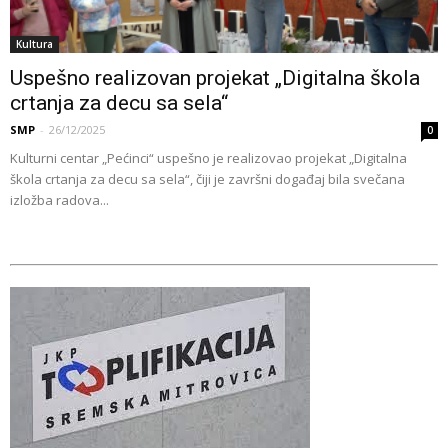
Kultura
Uspešno realizovan projekat „Digitalna škola
crtanja za decu sa sela“
SMP
-
26/12/2025
0
Kulturni centar „Pećinci“ uspešno je realizovao projekat „Digitalna
škola crtanja za decu sa sela“, čiji je završni događaj bila svečana
izložba radova...