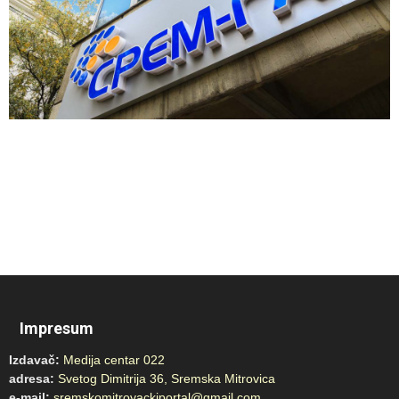
Impresum
Izdavač:
Medija centar 022
adresa:
Svetog Dimitrija 36, Sremska Mitrovica
e-mail:
sremskomitrovackiportal@gmail.com