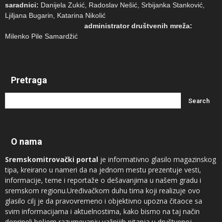
saradnici:
Danijela Zukić, Radoslav Nešić, Srbijanka Stanković,
Ljiljana Bugarin, Katarina Nikolić
administrator društvenih mreža:
Milenko Pile Samardžić
Pretraga
O nama
Sremskomitrovački portal
je informativno glasilo magazinskog
tipa, kreirano u nameri da na jednom mestu prezentuje vesti,
informacije, teme i reportaže o dešavanjima u našem gradu i
sremskom regionu.Uređivačkom duhu tima koji realizuje ovo
glasilo cilj je da pravovremeno i objektivno upozna čitaoce sa
svim informacijama i aktuelnostima, kako bismo na taj način
doprineli boljem razumevanju važnijih pitanja u društvenoj,