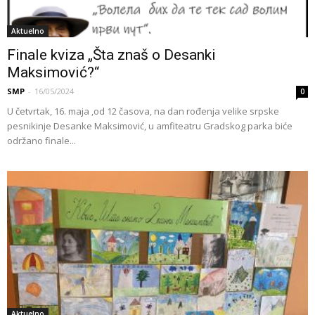
Aktuelno
Finale kviza „Šta znaš o Desanki
Maksimović?“
SMP
-
16/05/2024
0
U četvrtak, 16. maja ,od 12 časova, na dan rođenja velike srpske
pesnikinje Desanke Maksimović, u amfiteatru Gradskog parka biće
održano finale...
Aktuelno