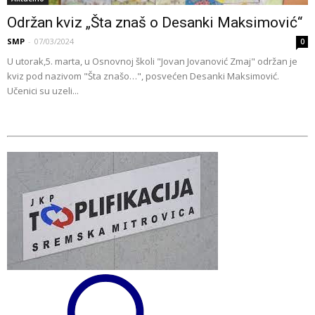
Održan kviz „Šta znaš o Desanki Maksimović“
SMP
-
07/03/2024
0
U utorak,5. marta, u Osnovnoj školi "Jovan Jovanović Zmaj" održan je
kviz pod nazivom "Šta znašo…", posvećen Desanki Maksimović.
Učenici su uzeli...