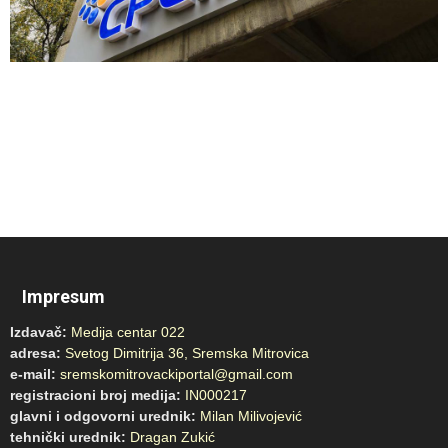
Impresum
Izdavač:
Medija centar 022
adresa:
Svetog Dimitrija 36, Sremska Mitrovica
e-mail:
sremskomitrovackiportal@gmail.com
registracioni broj medija:
IN000217
glavni i odgovorni urednik:
Milan Milivojević
tehnički urednik:
Dragan Zukić