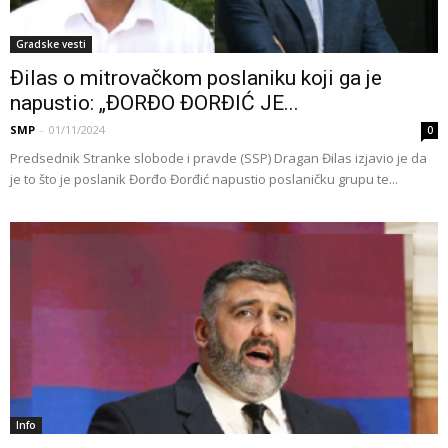
Gradske vesti
Đilas o mitrovačkom poslaniku koji ga je
napustio: „ĐORĐO ĐORĐIĆ JE...
SMP
-
01/11/2024
0
Predsednik Stranke slobode i pravde (SSP) Dragan Đilas izjavio je da
je to što je poslanik Đorđo Đorđić napustio poslaničku grupu te...
Info