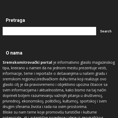
Pretraga
O nama
Sremskomitrovački portal
je informativno glasilo magazinskog
tipa, kreirano u nameri da na jednom mestu prezentuje vesti,
informacije, teme i reportaže o dešavanjima u našem gradu i
sremskom regionu.Uređivačkom duhu tima koji realizuje ovo
glasilo cilj je da pravovremeno i objektivno upozna čitaoce sa
svim informacijama i aktuelnostima, kako bismo na taj način
doprineli boljem razumevanju važnijih pitanja u društvenoj,
privrednoj, ekonomskoj, političkoj, kulturnoj, sportskoj i svim
drugim sferama života i rada na ovim prostorima.
Bliske su nam teme koje promovišu turističke i kulturne
potencijale, ali i autentične pojedince i ideje iz geografskog