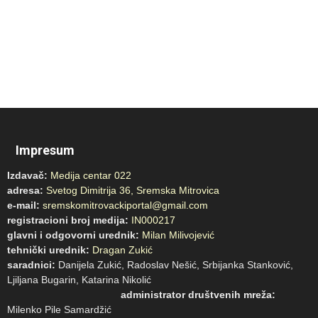
Impresum
Izdavač:
Medija centar 022
adresa:
Svetog Dimitrija 36, Sremska Mitrovica
e-mail:
sremskomitrovackiportal@gmail.com
registracioni broj medija:
IN000217
glavni i odgovorni urednik:
Milan Milivojević
tehnički urednik:
Dragan Zukić
saradnici:
Danijela Zukić, Radoslav Nešić, Srbijanka Stanković,
Ljiljana Bugarin, Katarina Nikolić
administrator društvenih mreža:
Milenko Pile Samardžić