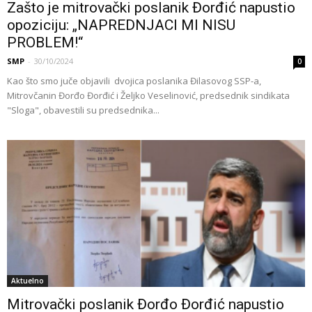
Zašto je mitrovački poslanik Đorđić napustio
opoziciju: „NAPREDNJACI MI NISU
PROBLEM!“
SMP
-
30/10/2024
0
Kao što smo juče objavili dvojica poslanika Đilasovog SSP-a,
Mitrovčanin Đorđo Đorđić i Željko Veselinović, predsednik sindikata
"Sloga", obavestili su predsednika...
Aktuelno
Mitrovački poslanik Đorđo Đorđić napustio