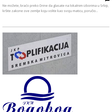
Ne možete, braćo preko Drine da glasate na lokalnim izborima u Srbiji,
kršite zakone ove zemlje koju volite kao svoju maticu, poručio...