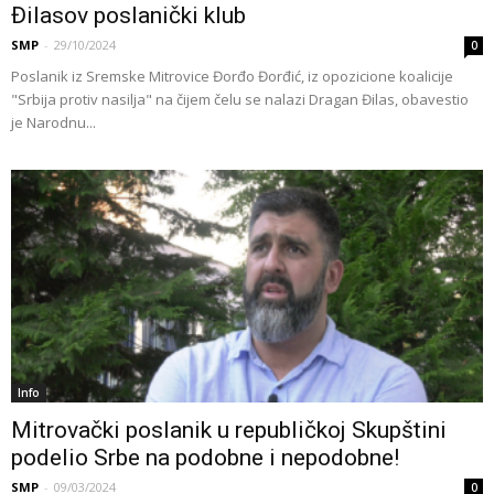
Đilasov poslanički klub
SMP
-
29/10/2024
0
Poslanik iz Sremske Mitrovice Đorđo Đorđić, iz opozicione koalicije
"Srbija protiv nasilja" na čijem čelu se nalazi Dragan Đilas, obavestio
je Narodnu...
Info
Mitrovački poslanik u republičkoj Skupštini
podelio Srbe na podobne i nepodobne!
SMP
-
09/03/2024
0