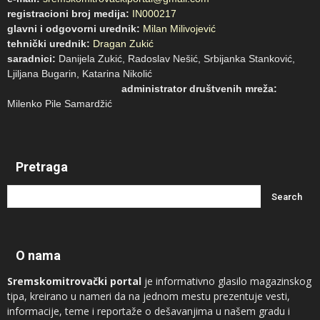
registracioni broj medija:
IN000217
glavni i odgovorni urednik:
Milan Milivojević
tehnički urednik:
Dragan Zukić
saradnici:
Danijela Zukić, Radoslav Nešić, Srbijanka Stanković,
Ljiljana Bugarin, Katarina Nikolić
administrator društvenih mreža:
Milenko Pile Samardžić
Pretraga
O nama
Sremskomitrovački portal
je informativno glasilo magazinskog
tipa, kreirano u nameri da na jednom mestu prezentuje vesti,
informacije, teme i reportaže o dešavanjima u našem gradu i