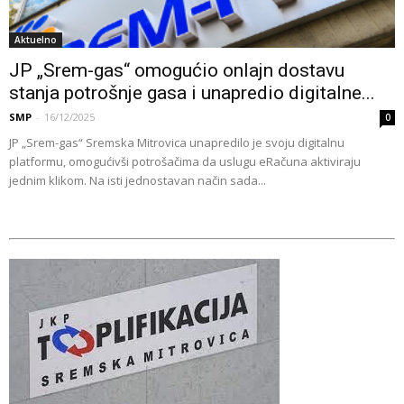
Aktuelno
JP „Srem-gas“ omogućio onlajn dostavu
stanja potrošnje gasa i unapredio digitalne...
SMP
-
16/12/2025
0
JP „Srem-gas“ Sremska Mitrovica unapredilo je svoju digitalnu
platformu, omogućivši potrošačima da uslugu eRačuna aktiviraju
jednim klikom. Na isti jednostavan način sada...