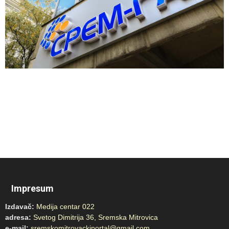
Impresum
Izdavač:
Medija centar 022
adresa:
Svetog Dimitrija 36, Sremska Mitrovica
e-mail:
sremskomitrovackiportal@gmail.com