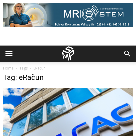
Home
Tags
ERačun
Tag: eRačun