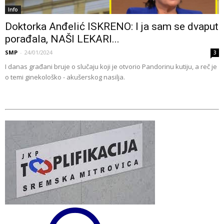
Info
Doktorka Anđelić ISKRENO: I ja sam se dvaput
porađala, NAŠI LEKARI...
SMP
-
24/01/2024
3
I danas građani bruje o slučaju koji je otvorio Pandorinu kutiju, a reč je
o temi ginekološko - akušerskog nasilja.