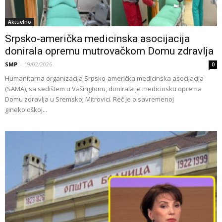
Aktuelno
Srpsko-američka medicinska asocijacija
donirala opremu mutrovačkom Domu zdravlja
SMP
-
19/02/2026
0
Humanitarna organizacija Srpsko-američka medicinska asocijacija
(SAMA), sa sedištem u Vašingtonu, donirala je medicinsku oprema
Domu zdravlja u Sremskoj Mitrovici. Reč je o savremenoj
ginekološkoj...