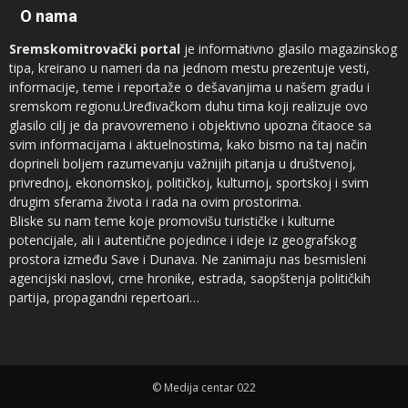
O nama
Sremskomitrovački portal
je informativno glasilo magazinskog
tipa, kreirano u nameri da na jednom mestu prezentuje vesti,
informacije, teme i reportaže o dešavanjima u našem gradu i
sremskom regionu.Uređivačkom duhu tima koji realizuje ovo
glasilo cilj je da pravovremeno i objektivno upozna čitaoce sa
svim informacijama i aktuelnostima, kako bismo na taj način
doprineli boljem razumevanju važnijih pitanja u društvenoj,
privrednoj, ekonomskoj, političkoj, kulturnoj, sportskoj i svim
drugim sferama života i rada na ovim prostorima.
Bliske su nam teme koje promovišu turističke i kulturne
potencijale, ali i autentične pojedince i ideje iz geografskog
prostora između Save i Dunava. Ne zanimaju nas besmisleni
agencijski naslovi, crne hronike, estrada, saopštenja političkih
partija, propagandni repertoari…
Novinari koji sarađuju sa
Sremskomitrovačkim portalom
sam su
vrh regionalnog sremskog novinarstva, ali ne prezamo ni od
saradnje sa autorima iz drugih profesija, naročito kad su u pitanju
© Medija centar 022
teme koje su od značaja za čitaoce.