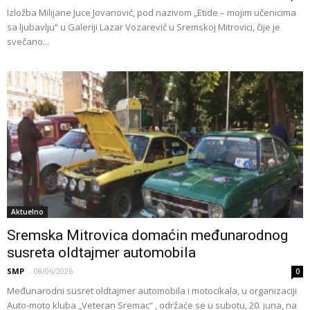
Izložba Milijane Juce Jovanović, pod nazivom „Etide – mojim učenicima
sa ljubavlju“ u Galeriji Lazar Vozarević u Sremskoj Mitrovici, čije je
svečano...
Aktuelno
Sremska Mitrovica domaćin međunarodnog
susreta oldtajmer automobila
SMP
-
08/06/2026
0
Međunarodni susret oldtajmer automobila i motocikala, u organizaciji
Auto-moto kluba „Veteran Sremac“ , održaće se u subotu, 20. juna, na