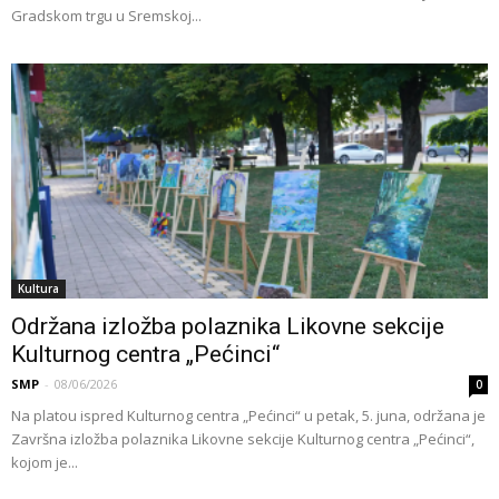
Gradskom trgu u Sremskoj...
Kultura
Održana izložba polaznika Likovne sekcije
Kulturnog centra „Pećinci“
SMP
-
08/06/2026
0
Na platou ispred Kulturnog centra „Pećinci“ u petak, 5. juna, održana je
Završna izložba polaznika Likovne sekcije Kulturnog centra „Pećinci“,
kojom je...