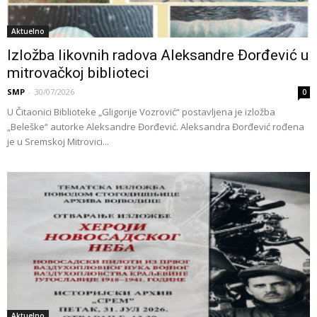
Aktuelno
Izložba likovnih radova Aleksandre Đorđević u
mitrovačkoj biblioteci
SMP
-
30/07/2026
0
U Čitaonici Biblioteke „Gligorije Vozrović“ postavljena je izložba
„Beleške“ autorke Aleksandre Đorđević. Aleksandra Đorđević rođena
je u Sremskoj Mitrovici...
Aktuelno