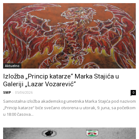
Aktuelno
Izložba „Princip katarze“ Marka Stajića u
Galeriji „Lazar Vozarević“
SMP
-
05/06/2026
0
Samostalna izložba akademskog umetnika Marka Stajića pod nazivom
„Princip katarze“ biće svečano otvorena u utorak, 9. juna, sa početkom
u 18:00 časova...