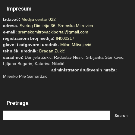
Impresum
Izdavač:
Medija centar 022
adresa:
Svetog Dimitrija 36, Sremska Mitrovica
e-mail:
sremskomitrovackiportal@gmail.com
registracioni broj medija:
IN000217
glavni i odgovorni urednik:
Milan Milivojević
tehnički urednik:
Dragan Zukić
saradnici:
Danijela Zukić, Radoslav Nešić, Srbijanka Stanković,
Ljiljana Bugarin, Katarina Nikolić
administrator društvenih mreža:
Milenko Pile Samardžić
Pretraga