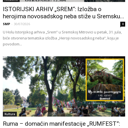
ISTORIJSKI ARHIV „SREM“: Izložba o
herojima novosadskog neba stiže u Sremsku...
SMP
-
30/07/2026
0
U Holu Istorijskog arhiva „Srem“ u Sremskoj Mitrovici u petak, 31. jula,
biće otvorena tematska izložba „Heroji novosadskog neba“, koju je
povodom...
Kultura
Ruma – domaćin manifestacije „RUMFEST”: