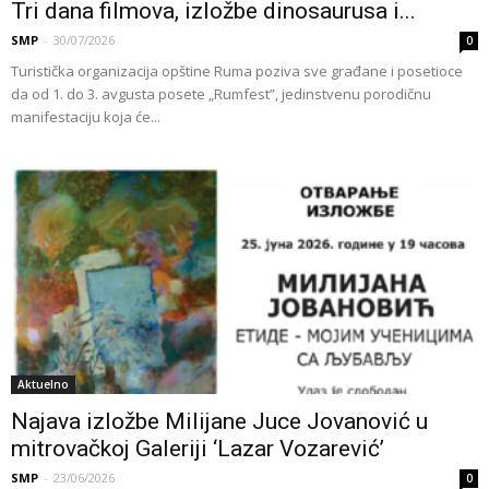
Tri dana filmova, izložbe dinosaurusa i...
SMP
-
30/07/2026
0
Turistička organizacija opštine Ruma poziva sve građane i posetioce
da od 1. do 3. avgusta posete „Rumfest”, jedinstvenu porodičnu
manifestaciju koja će...
Aktuelno
Najava izložbe Milijane Juce Jovanović u
mitrovačkoj Galeriji ‘Lazar Vozarević’
SMP
-
23/06/2026
0