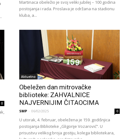
Martinaca obeležio je svoj veliki jubilej – 100 godina
a
postojanja i rada. Proslava je održana na stadionu
kluba, a...
..
Aktuelno
Obeležen dan mitrovačke
biblioteke: ZAHVALNICE
NAJVERNIJIM ČITAOCIMA
0
SMP
-
06/02/2025
0
ak,
U utorak, 4. februar, obeležena je 159. godišnjica
postojanja Biblioteke „Gligorije Vozarović“. U
prisustvu velikog broja gostiju, kolega bibliotekara,