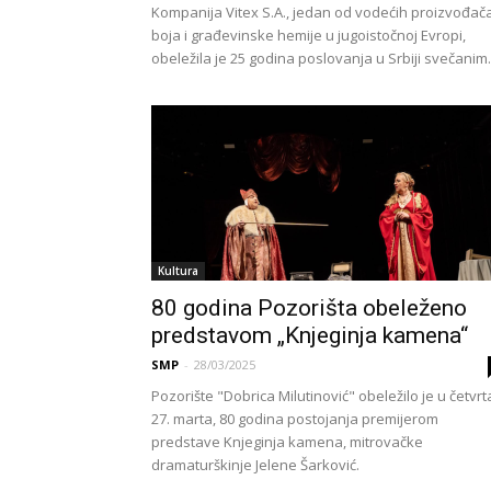
Kompanija Vitex S.A., jedan od vodećih proizvođač
boja i građevinske hemije u jugoistočnoj Evropi,
obeležila je 25 godina poslovanja u Srbiji svečanim.
Kultura
80 godina Pozorišta obeleženo
predstavom „Knjeginja kamena“
SMP
-
28/03/2025
Pozorište "Dobrica Milutinović" obeležilo je u četvrt
27. marta, 80 godina postojanja premijerom
predstave Knjeginja kamena, mitrovačke
dramaturškinje Jelene Šarković.