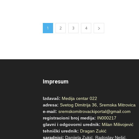
1
2
3
4
Impresum
Izdavač:
Medija centar 022
adresa:
Svetog Dimitrija 36, Sremska Mitrovica
e-mail:
sremskomitrovackiportal@gmail.com
registracioni broj medija:
IN000217
glavni i odgovorni urednik:
Milan Milivojević
tehnički urednik:
Dragan Zukić
saradnici:
Danijela Zukić, Radoslav Nešić,