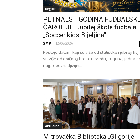
Region
PETNAEST GODINA FUDBALSK
ČAROLIJE: Jubilej škole fudbala
„Soccer kids Bijeljina“
SMP
-
12/06/2026
Postoje datumi koji su više od statistike i jubileji koji
su više od običnog broja. U sredu, 10. juna, jedna o
najprepoznatljivijih...
Aktuelno
Mitrovačka Biblioteka „Gligorije