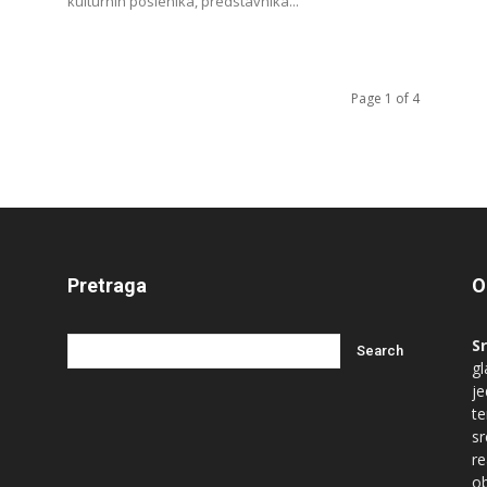
kulturnih poslenika, predstavnika...
Page 1 of 4
Pretraga
O
S
gl
je
te
s
re
ob