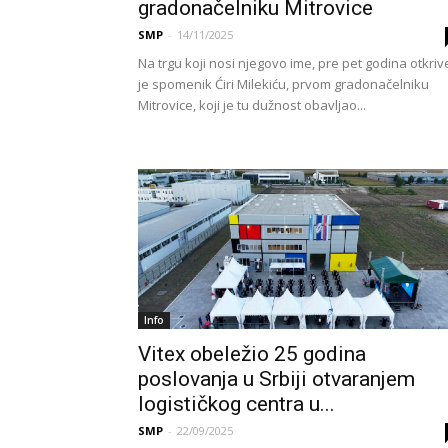
gradonačelniku Mitrovice
SMP
-
14/11/2025
Na trgu koji nosi njegovo ime, pre pet godina otkri
je spomenik Ćiri Milekiću, prvom gradonačelniku
Mitrovice, koji je tu dužnost obavljao...
Info
Vitex obeležio 25 godina
poslovanja u Srbiji otvaranjem
logističkog centra u...
SMP
-
22/09/2025