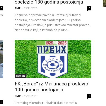
obeležio 130 godina postojanja
SMP
-
05/11/2025
0
0
ven
Kazneno-popravni zavod u Sremskoj Mitrovici,
obeležio je svečanom akademijom 130 godina
postojanja. Proslavi je prisustvovao ministar pravde
Nenad Vujić, koji je istakao da je KPZ...
Region
FK „Borac“ iz Martinaca proslavio
100 godina postojanja
SMP
-
15/09/2025
0
0
Proteklog vikenda, Fudbalski klub "Borac" iz