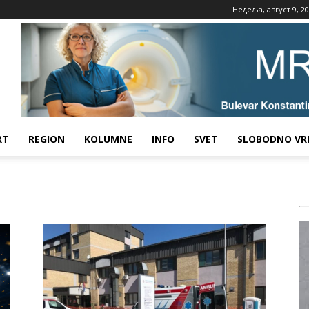
Недеља, август 9, 2
RT
REGION
KOLUMNE
INFO
SVET
SLOBODNO VR