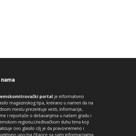
 nama
remskomitrovački portal
je informativno
asilo magazinskog tipa, kreirano u nameri da na
dnom mestu prezentuje vesti, informacije,
me i reportaže o dešavanjima u našem gradu i
remskom regionu.Uređivačkom duhu tima koji
alizuje ovo glasilo cilj je da pravovremeno i
jektivno upozna čitaoce sa svim informacijama