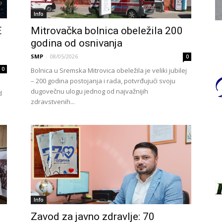
Info
E
Mitrovačka bolnica obeležila 200
godina od osnivanja
SMP
-
08/05/2026
0
0
Bolnica u Sremska Mitrovica obeležila je veliki jubilej
– 200 godina postojanja i rada, potvrđujući svoju
dugovečnu ulogu jednog od najvažnijih
d
zdravstvenih...
Info
Zavod za javno zdravlje: 70