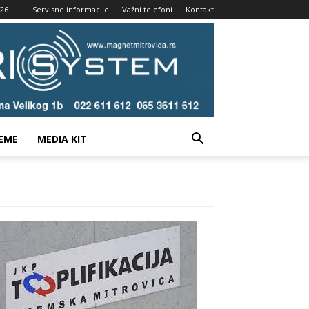
026
Servisne informacije
Važni telefoni
Kontakt
EME
MEDIA KIT