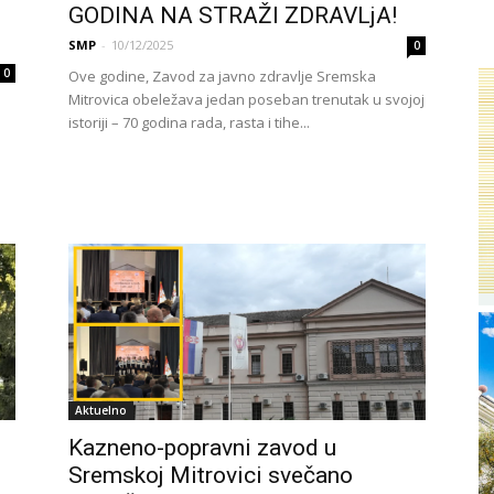
GODINA NA STRAŽI ZDRAVLjA!
SMP
-
10/12/2025
0
0
Ove godine, Zavod za javno zdravlje Sremska
Mitrovica obeležava jedan poseban trenutak u svojoj
istoriji – 70 godina rada, rasta i tihe...
Aktuelno
Kazneno-popravni zavod u
Sremskoj Mitrovici svečano