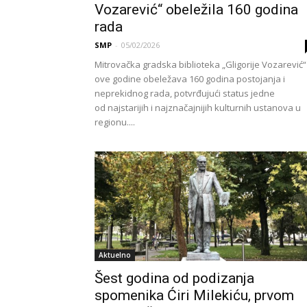
Vozarević“ obeležila 160 godina
rada
SMP
-
05/02/2026
Mitrovačka gradska biblioteka „Gligorije Vozarević“
ove godine obeležava 160 godina postojanja i
neprekidnog rada, potvrđujući status jedne
od najstarijih i najznačajnijih kulturnih ustanova u
regionu....
Aktuelno
Šest godina od podizanja
spomenika Ćiri Milekiću, prvom