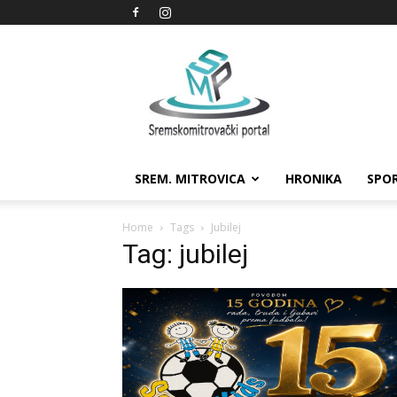
Sremskomitrovački
portal
SREM. MITROVICA
HRONIKA
SPO
Home
Tags
Jubilej
Tag: jubilej