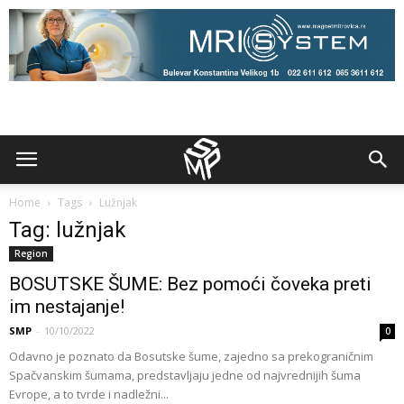
Home
Tags
Lužnjak
Tag: lužnjak
Region
BOSUTSKE ŠUME: Bez pomoći čoveka preti
im nestajanje!
SMP
-
10/10/2022
0
Odavno je poznato da Bosutske šume, zajedno sa prekograničnim
Spačvanskim šumama, predstavljaju jedne od najvrednijih šuma
Evrope, a to tvrde i nadležni...