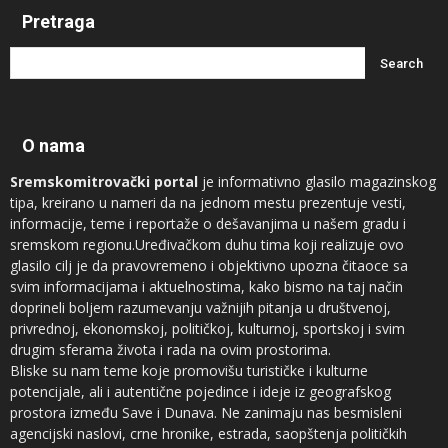
Pretraga
O nama
Sremskomitrovački portal
je informativno glasilo magazinskog
tipa, kreirano u nameri da na jednom mestu prezentuje vesti,
informacije, teme i reportaže o dešavanjima u našem gradu i
sremskom regionu.Uređivačkom duhu tima koji realizuje ovo
glasilo cilj je da pravovremeno i objektivno upozna čitaoce sa
svim informacijama i aktuelnostima, kako bismo na taj način
doprineli boljem razumevanju važnijih pitanja u društvenoj,
privrednoj, ekonomskoj, političkoj, kulturnoj, sportskoj i svim
drugim sferama života i rada na ovim prostorima.
Bliske su nam teme koje promovišu turističke i kulturne
potencijale, ali i autentične pojedince i ideje iz geografskog
prostora između Save i Dunava. Ne zanimaju nas besmisleni
agencijski naslovi, crne hronike, estrada, saopštenja političkih