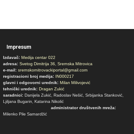
Impresum
Izdavač:
Medija centar 022
adresa:
Svetog Dimitrija 36, Sremska Mitrovica
e-mail:
sremskomitrovackiportal@gmail.com
registracioni broj medija:
IN000217
glavni i odgovorni urednik:
Milan Milivojević
tehnički urednik:
Dragan Zukić
saradnici:
Danijela Zukić, Radoslav Nešić, Srbijanka Stanković,
Ljiljana Bugarin, Katarina Nikolić
administrator društvenih mreža:
Milenko Pile Samardžić