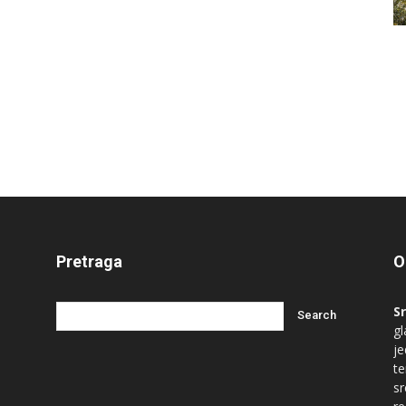
Pretraga
O
S
gl
je
te
s