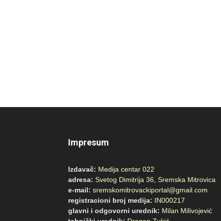
Impresum
Izdavač:
Medija centar 022
adresa:
Svetog Dimitrija 36, Sremska Mitrovica
e-mail:
sremskomitrovackiportal@gmail.com
registracioni broj medija:
IN000217
glavni i odgovorni urednik:
Milan Milivojević
tehnički urednik:
Dragan Zukić