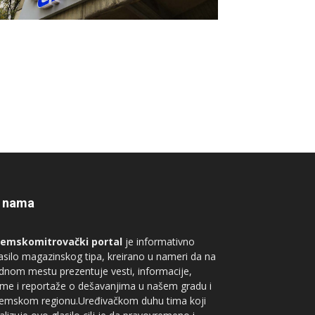
 nama
remskomitrovački portal
je informativno
asilo magazinskog tipa, kreirano u nameri da na
dnom mestu prezentuje vesti, informacije,
me i reportaže o dešavanjima u našem gradu i
remskom regionu.Uređivačkom duhu tima koji