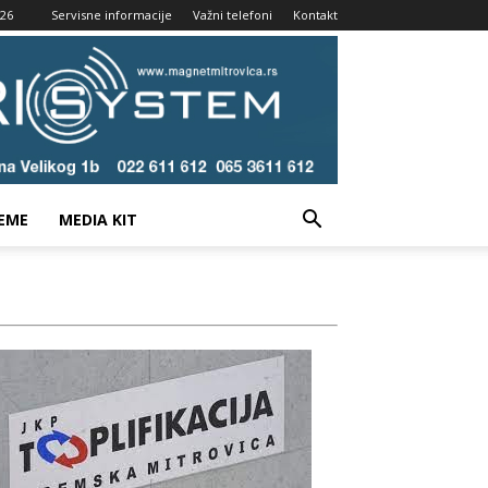
026
Servisne informacije
Važni telefoni
Kontakt
EME
MEDIA KIT