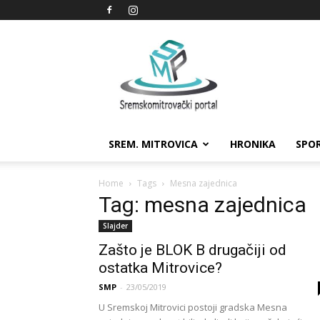
Sremskomitrovački
portal
SREM. MITROVICA
HRONIKA
SPO
Home
Tags
Mesna zajednica
Tag: mesna zajednica
Slajder
Zašto je BLOK B drugačiji od
ostatka Mitrovice?
SMP
-
23/05/2019
U Sremskoj Mitrovici postoji gradska Mesna