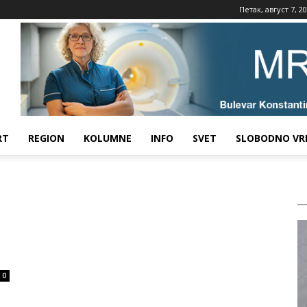
Петак, август 7, 2
RT
REGION
KOLUMNE
INFO
SVET
SLOBODNO VR
0