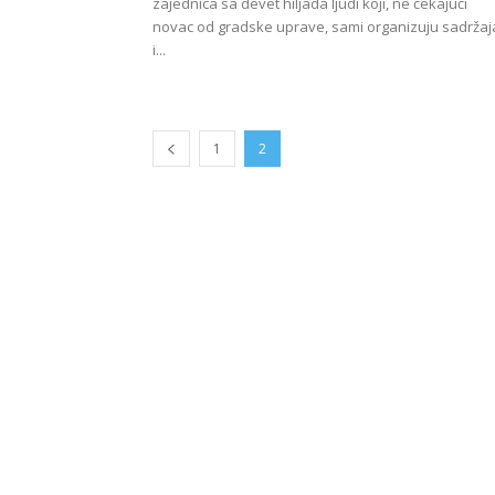
zajednica sa devet hiljada ljudi koji, ne čekajući
novac od gradske uprave, sami organizuju sadrža
i...
1
2