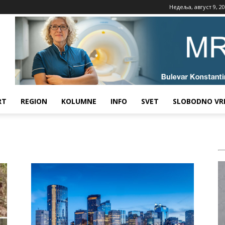
Недеља, август 9, 2
RT
REGION
KOLUMNE
INFO
SVET
SLOBODNO VR