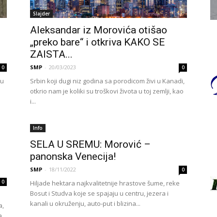
Slajder
Aleksandar iz Morovića otišao
„preko bare“ i otkriva KAKO SE
ZAISTA...
SMP
-
20/03/2023
0
0
vu
Srbin koji dugi niz godina sa porodicom živi u Kanadi,
otkrio nam je koliki su troškovi života u toj zemlji, kao
i...
Info
SELA U SREMU: Morović –
panonska Venecija!
SMP
-
18/11/2022
0
0
Hiljade hektara najkvalitetnije hrastove šume, reke
Bosut i Studva koje se spajaju u centru, jezera i
kanali u okruženju, auto-put i blizina...
a,
a