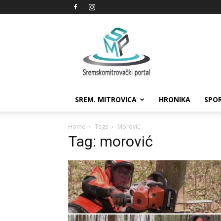
Sremskomitrovački
portal
SREM. MITROVICA
HRONIKA
SPO
Home
Tags
Morović
Tag: morović