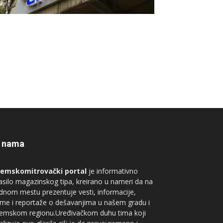
 nama
remskomitrovački portal
je informativno
asilo magazinskog tipa, kreirano u nameri da na
dnom mestu prezentuje vesti, informacije,
me i reportaže o dešavanjima u našem gradu i
remskom regionu.Uređivačkom duhu tima koji