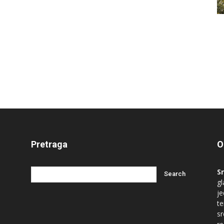
Pretraga
O
S
gl
je
te
s