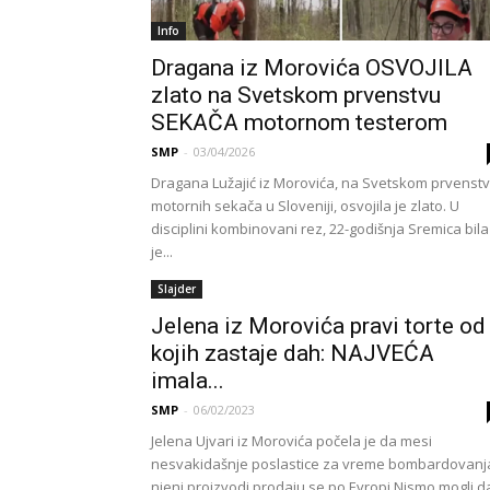
Info
Dragana iz Morovića OSVOJILA
zlato na Svetskom prvenstvu
SEKAČA motornom testerom
SMP
-
03/04/2026
Dragana Lužajić iz Morovića, na Svetskom prvenst
motornih sekača u Sloveniji, osvojila je zlato. U
disciplini kombinovani rez, 22-godišnja Sremica bila
je...
Slajder
Jelena iz Morovića pravi torte od
kojih zastaje dah: NAJVEĆA
imala...
SMP
-
06/02/2023
Jelena Ujvari iz Morovića počela je da mesi
nesvakidašnje poslastice za vreme bombardovanj
njeni proizvodi prodaju se po Evropi Nismo mogli d