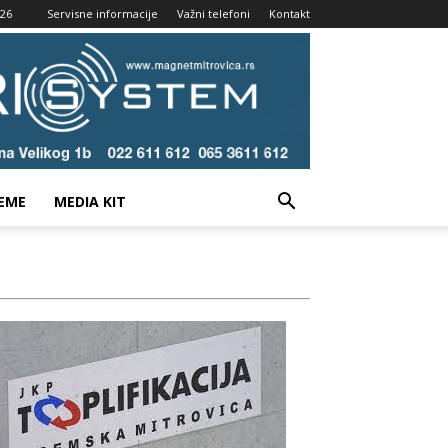
026
Servisne informacije
Važni telefoni
Kontakt
EME
MEDIA KIT