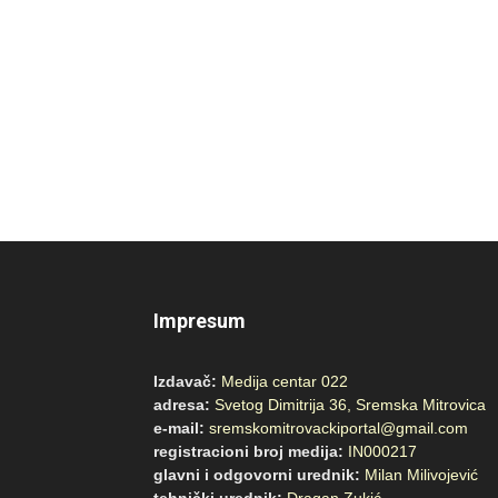
Impresum
Izdavač:
Medija centar 022
adresa:
Svetog Dimitrija 36, Sremska Mitrovica
e-mail:
sremskomitrovackiportal@gmail.com
registracioni broj medija:
IN000217
glavni i odgovorni urednik:
Milan Milivojević
tehnički urednik:
Dragan Zukić