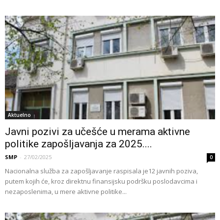
Aktuelno
Javni pozivi za učešće u merama aktivne
politike zapošljavanja za 2025....
SMP
-
27/02/2025
0
Nacionalna služba za zapošljavanje raspisala je12 javnih poziva,
putem kojih će, kroz direktnu finansijsku podršku poslodavcima i
nezaposlenima, u mere aktivne politike...