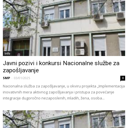
Info
Javni pozivi i konkursi Nacionalne službe za
zapošljavanje
SMP
-
03/01/2025
0
Nacionalna služba za zapošljavanje, u okviru projekta „Implementacija
inovativnih mera aktivnog zapošljavanja i pristupa za povećanje
integracije dugoročno nezaposlenih, mladih, žena, osoba...