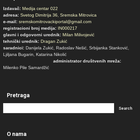
Izdavač:
Medija centar 022
adresa:
Svetog Dimitrija 36, Sremska Mitrovica
e-mail:
sremskomitrovackiportal@gmail.com
registracioni broj medija:
IN000217
glavni i odgovorni urednik:
Milan Milivojević
tehnički urednik:
Dragan Zukić
saradnici:
Danijela Zukić, Radoslav Nešić, Srbijanka Stanković,
Ljiljana Bugarin, Katarina Nikolić
administrator društvenih mreža:
Milenko Pile Samardžić
Pretraga
O nama