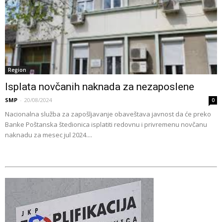
Region
Isplata novčanih naknada za nezaposlene
SMP
-
20/08/2024
0
Nacionalna služba za zapošljavanje obaveštava javnost da će preko
Banke Poštanska štedionica isplatiti redovnu i privremenu novčanu
naknadu za mesec jul 2024....