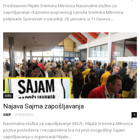
Predstavnici Filijale Sremska Mitrovica Nacionalne službe za
zapošljavanje i Kazneno-popravnog zavoda Sremska Mitrovica
potpisaće Sporazum o saradnji, 26. januara, u 11 časova,...
Info
Najava Sajma zapošljavanja
SMP
-
27/05/2025
0
Nacionalna služba za zapošljavanje (NSZ) - Filijala Sremska Mitrovica
poziva poslodavce i nezaposlena lica na prvii ovogodišnji Sajam
zapošljavanja u organizaciji Filijale...