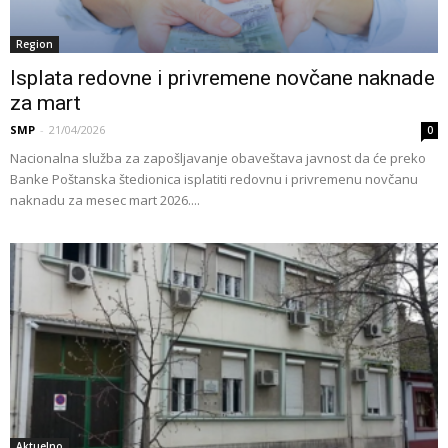
Region
Isplata redovne i privremene novčane naknade
za mart
SMP
-
21/04/2026
0
Nacionalna služba za zapošljavanje obaveštava javnost da će preko
Banke Poštanska štedionica isplatiti redovnu i privremenu novčanu
naknadu za mesec mart 2026....
Aktuelno