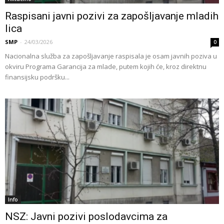
Raspisani javni pozivi za zapošljavanje mladih
lica
SMP
-
24/03/2026
0
Nacionalna služba za zapošljavanje raspisala je osam javnih poziva u
okviru Programa Garancija za mlade, putem kojih će, kroz direktnu
finansijsku podršku...
Info
NSZ: Javni pozivi poslodavcima za