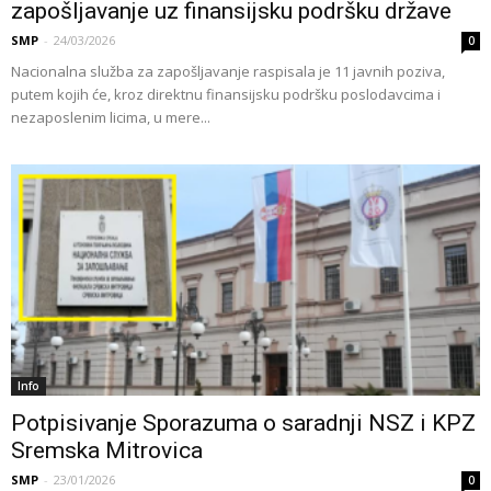
zapošljavanje uz finansijsku podršku države
SMP
-
24/03/2026
0
Nacionalna služba za zapošljavanje raspisala je 11 javnih poziva,
putem kojih će, kroz direktnu finansijsku podršku poslodavcima i
nezaposlenim licima, u mere...
Info
Potpisivanje Sporazuma o saradnji NSZ i KPZ
Sremska Mitrovica
SMP
-
23/01/2026
0