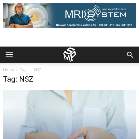
Home
Tags
NSZ
Tag: NSZ