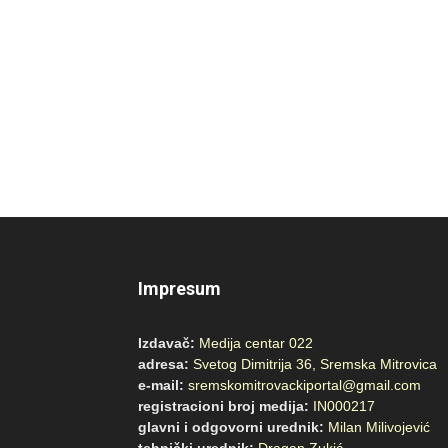
Impresum
Izdavač:
Medija centar 022
adresa:
Svetog Dimitrija 36, Sremska Mitrovica
e-mail:
sremskomitrovackiportal@gmail.com
registracioni broj medija:
IN000217
glavni i odgovorni urednik:
Milan Milivojević
tehnički urednik:
Dragan Zukić