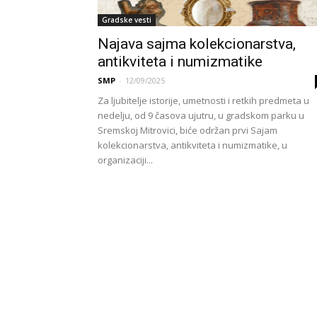
Gradske vesti
Najava sajma kolekcionarstva,
antikviteta i numizmatike
SMP
-
12/09/2025
Za ljubitelje istorije, umetnosti i retkih predmeta u
nedelju, od 9 časova ujutru, u gradskom parku u
Sremskoj Mitrovici, biće održan prvi Sajam
kolekcionarstva, antikviteta i numizmatike, u
organizaciji...