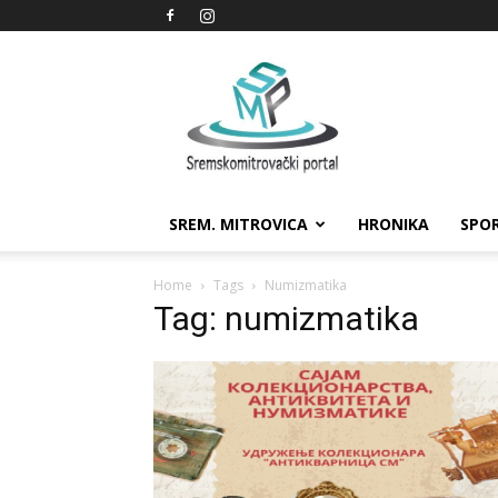
Sremskomitrovački
portal
SREM. MITROVICA
HRONIKA
SPO
Home
Tags
Numizmatika
Tag: numizmatika