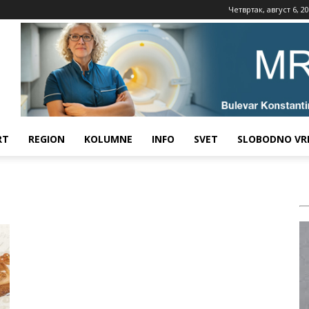
Четвртак, август 6, 2
RT
REGION
KOLUMNE
INFO
SVET
SLOBODNO VR