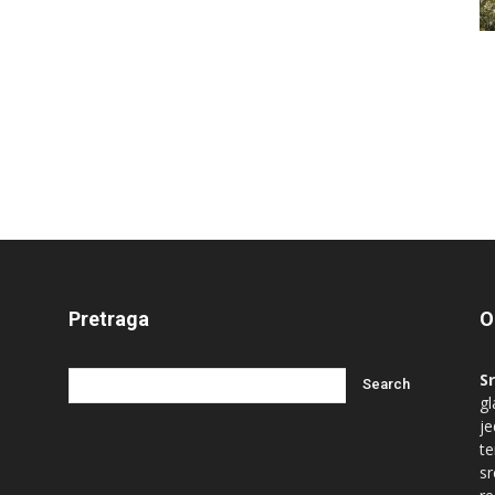
Pretraga
O
S
gl
je
te
s