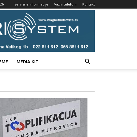
026
Servisne informacije
Važni telefoni
Kontakt
EME
MEDIA KIT