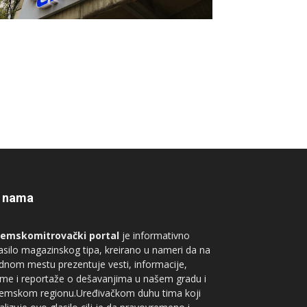
 nama
remskomitrovački portal
je informativno
asilo magazinskog tipa, kreirano u nameri da na
dnom mestu prezentuje vesti, informacije,
me i reportaže o dešavanjima u našem gradu i
remskom regionu.Uređivačkom duhu tima koji