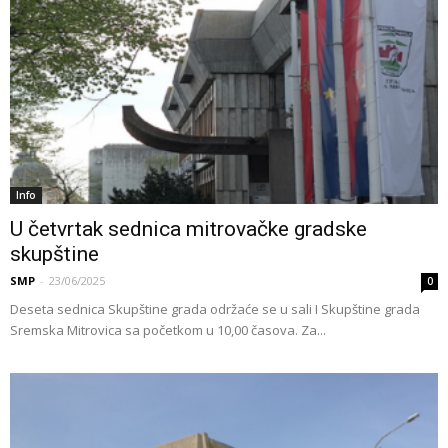
Info
U četvrtak sednica mitrovačke gradske
skupštine
SMP
-
23/06/2025
0
Deseta sednica Skupštine grada održaće se u sali I Skupštine grada
Sremska Mitrovica sa početkom u 10,00 časova. Za...