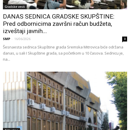
Gradske vesti
DANAS SEDNICA GRADSKE SKUPŠTINE:
Pred odbornicima završni račun budžeta,
izveštaji javnih...
SMP
-
16/06/2026
0
Šesnaesta sednica Skupštine grada Sremska Mitrovica biće održana
danas, u sali I Skupštine grada, sa početkom u 10 časova. Sednicu je,
na...