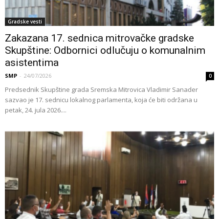
Gradske vesti
Zakazana 17. sednica mitrovačke gradske
Skupštine: Odbornici odlučuju o komunalnim
asistentima
SMP
-
24/07/2026
0
Predsednik Skupštine grada Sremska Mitrovica Vladimir Sanader
sazvao je 17. sednicu lokalnog parlamenta, koja će biti održana u
petak, 24. jula 2026....