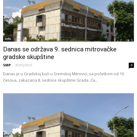
Info
Danas se održava 9. sednica mitrovačke
gradske skupštine
SMP
-
30/05/2025
0
Danas je u Gradskoj kući u Sremskoj Mitrovici, sa početkom od 10
časova, zakazana 8. sednice skupštine Grada. Za...