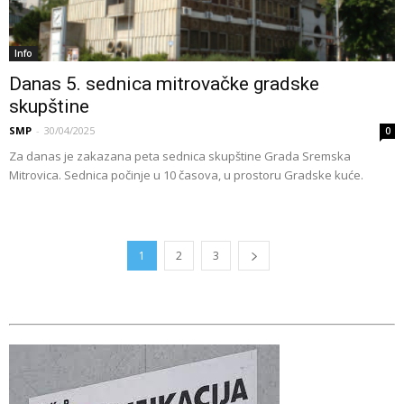
Info
Danas 5. sednica mitrovačke gradske
skupštine
SMP
-
30/04/2025
0
Za danas je zakazana peta sednica skupštine Grada Sremska
Mitrovica. Sednica počinje u 10 časova, u prostoru Gradske kuće.
1
2
3