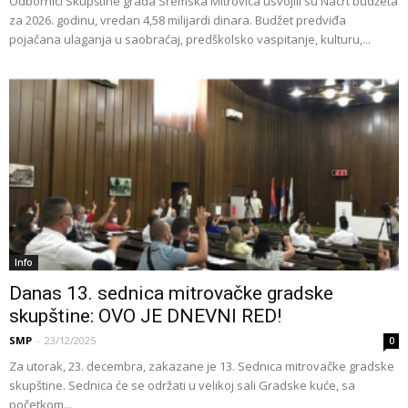
Odbornici Skupštine grada Sremska Mitrovica usvojili su Nacrt budžeta
za 2026. godinu, vredan 4,58 milijardi dinara. Budžet predviđa
pojačana ulaganja u saobraćaj, predškolsko vaspitanje, kulturu,...
Info
Danas 13. sednica mitrovačke gradske
skupštine: OVO JE DNEVNI RED!
SMP
-
23/12/2025
0
Za utorak, 23. decembra, zakazane je 13. Sednica mitrovačke gradske
skupštine. Sednica će se održati u velikoj sali Gradske kuće, sa
početkom...