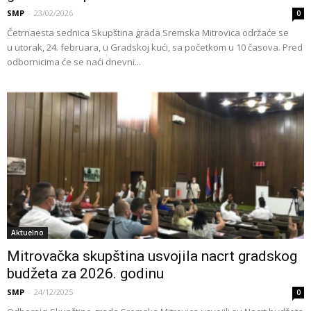
SMP
-
23/02/2026
0
Četrnaesta sednica Skupština grada Sremska Mitrovica održaće se
u utorak, 24. februara, u Gradskoj kući, sa početkom u 10 časova. Pred
odbornicima će se naći dnevni...
Aktuelno
Mitrovačka skupština usvojila nacrt gradskog
budžeta za 2026. godinu
SMP
-
24/12/2025
0