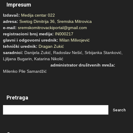
Impresum
Izdavač:
Medija centar 022
adresa:
Svetog Dimitrija 36, Sremska Mitrovica
e-mail:
sremskomitrovackiportal@gmail.com
registracioni broj medija:
IN000217
glavni i odgovorni urednik:
Milan Milivojević
tehnički urednik:
Dragan Zukić
saradnici:
Danijela Zukić, Radoslav Nešić, Srbijanka Stanković,
Ljiljana Bugarin, Katarina Nikolić
administrator društvenih mreža:
Milenko Pile Samardžić
Pretraga