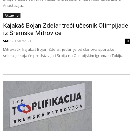
Anastazija...
Aktuelno
Kajakaš Bojan Zdelar treći učesnik Olimpijade
iz Sremske Mitrovice
SMP
-
12/07/2021
0
Mitrovački kajakaš Bojan Zdelar, jedan je od članova sportske
selekcije koja će predstavljati Srbiju na Olimpijskim igrama u Tokiju.