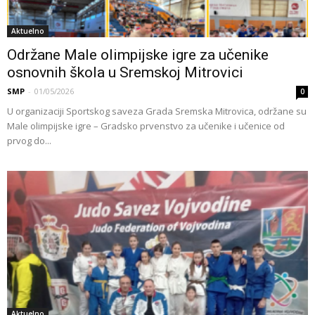
Aktuelno
Održane Male olimpijske igre za učenike
osnovnih škola u Sremskoj Mitrovici
SMP
-
01/05/2026
0
U organizaciji Sportskog saveza Grada Sremska Mitrovica, održane su
Male olimpijske igre – Gradsko prvenstvo za učenike i učenice od
prvog do...
Aktuelno