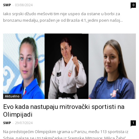
SMP
-
03/08/2024
0
Iako srpski džudo mešoviti tim nije uspeo da ostane u borbi za
bronzanu medalju, poražen je od Brazila 4:1, jedini poen našoj...
Aktuelno
Evo kada nastupaju mitrovački sportisti na
Olimpijadi
SMP
-
29/07/2024
1
Na predstojećim Olimpijskim igrama u Parizu, među 113 sportista iz
Srbije, nalaze se i tri takmičarke iz Sremske Mitrovice: Milica Žabić,