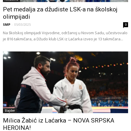
Pet medalja za džudiste LSK-a na školskoj
olimpijadi
SMP
-
05/03/2025
0
Na školskoj olimpijadi Vojvodine, održanoj u Novom Sadu, učestvovalo
je 816 takmičara, a Džudo klub LSK iz Laćarka izveo je 13 takmičara...
Slajder
Milica Žabić iz Laćarka – NOVA SRPSKA
HEROINA!