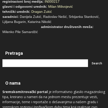
registracioni broj medija:
IN000217
glavni i odgovorni urednik:
Milan Milivojević
tehnički urednik:
Dragan Zukić
saradnici:
Danijela Zukić, Radoslav Nešić, Srbijanka Stanković,
Ljiljana Bugarin, Katarina Nikolić
administrator društvenih mreža:
Milenko Pile Samardžić
Pretraga
O nama
Sremskomitrovački portal
je informativno glasilo magazinskog
tipa, kreirano u nameri da na jednom mestu prezentuje vesti,
informacije, teme i reportaže o dešavanjima u našem gradu i
sremskom regionu.Uređivačkom duhu tima koji realizuje ovo