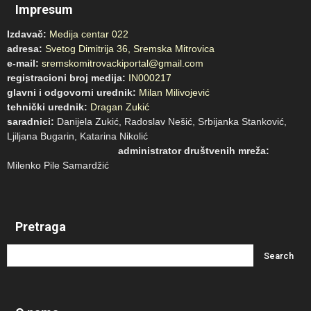
Impresum
Izdavač:
Medija centar 022
adresa:
Svetog Dimitrija 36, Sremska Mitrovica
e-mail:
sremskomitrovackiportal@gmail.com
registracioni broj medija:
IN000217
glavni i odgovorni urednik:
Milan Milivojević
tehnički urednik:
Dragan Zukić
saradnici:
Danijela Zukić, Radoslav Nešić, Srbijanka Stanković,
Ljiljana Bugarin, Katarina Nikolić
administrator društvenih mreža:
Milenko Pile Samardžić
Pretraga