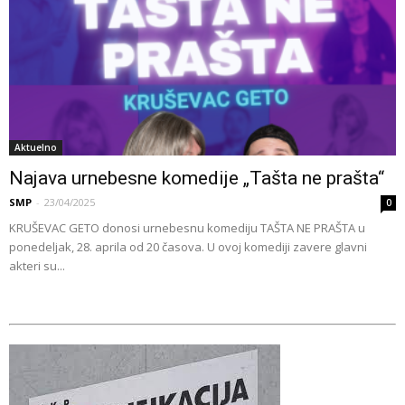
Aktuelno
Najava urnebesne komedije „Tašta ne prašta“
SMP
-
23/04/2025
0
KRUŠEVAC GETO donosi urnebesnu komediju TAŠTA NE PRAŠTA u
ponedeljak, 28. aprila od 20 časova. U ovoj komediji zavere glavni
akteri su...