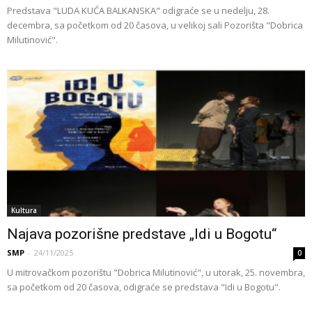
Predstava "LUDA KUĆA BALKANSKA" odigraće se u nedelju, 28.
decembra, sa početkom od 20 časova, u velikoj sali Pozorišta "Dobrica
Milutinović".
Kultura
Najava pozorišne predstave „Idi u Bogotu“
SMP
-
24/11/2025
0
U mitrovačkom pozorištu "Dobrica Milutinović", u utorak, 25. novembra,
sa početkom od 20 časova, odigraće se predstava "Idi u Bogotu".