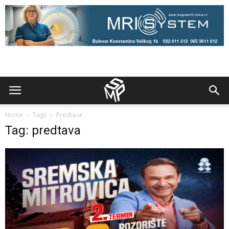
Home
Tags
Predtava
Tag: predtava