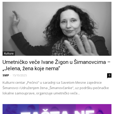
Kultura
Umetničko veče Ivane Žigon u Šimanovcima –
„Jelena, žena koje nema“
SMP
-
15/10/2025
0
Kulturni centar „Pećinci“ u saradnji sa Savetom Mesne zajednice
Šimanovci i Udruženjem žena „Šimanovčanke“, uz podršku pećinačke
lokalne samouprave, organizuje umetničko veče...