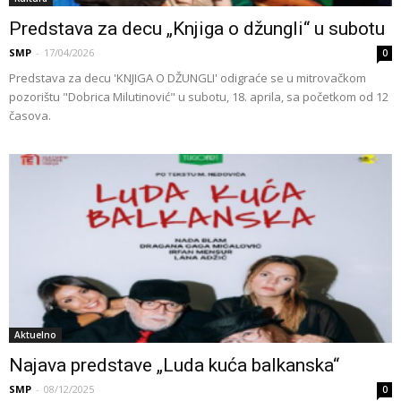
Predstava za decu „Knjiga o džungli“ u subotu
SMP
-
17/04/2026
0
Predstava za decu 'KNJIGA O DŽUNGLI' odigraće se u mitrovačkom
pozorištu "Dobrica Milutinović" u subotu, 18. aprila, sa početkom od 12
časova.
Aktuelno
Najava predstave „Luda kuća balkanska“
SMP
-
08/12/2025
0