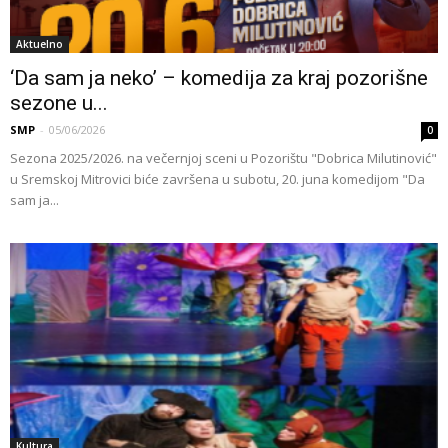
Aktuelno
‘Da sam ja neko’ – komedija za kraj pozorišne
sezone u...
SMP
-
05/06/2026
0
Sezona 2025/2026. na večernjoj sceni u Pozorištu "Dobrica Milutinović"
u Sremskoj Mitrovici biće završena u subotu, 20. juna komedijom "Da
sam ja...
Kultura