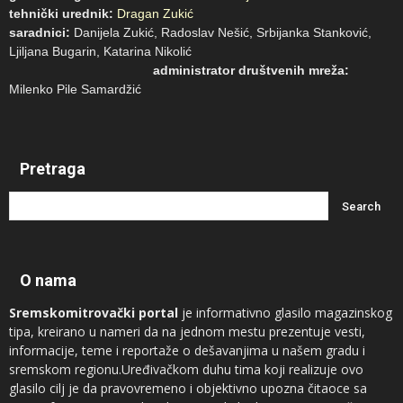
tehnički urednik:
Dragan Zukić
saradnici:
Danijela Zukić, Radoslav Nešić, Srbijanka Stanković,
Ljiljana Bugarin, Katarina Nikolić
administrator društvenih mreža:
Milenko Pile Samardžić
Pretraga
O nama
Sremskomitrovački portal
je informativno glasilo magazinskog
tipa, kreirano u nameri da na jednom mestu prezentuje vesti,
informacije, teme i reportaže o dešavanjima u našem gradu i
sremskom regionu.Uređivačkom duhu tima koji realizuje ovo
glasilo cilj je da pravovremeno i objektivno upozna čitaoce sa