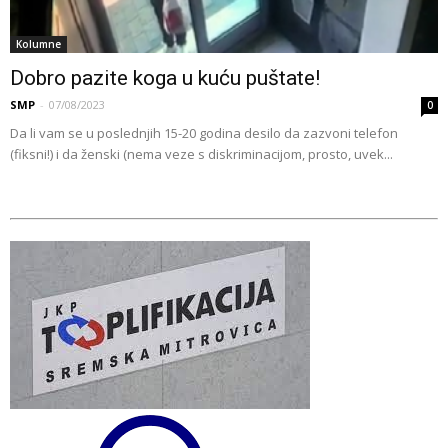
Kolumne
Dobro pazite koga u kuću puštate!
SMP
-
07/08/2023
0
Da li vam se u poslednjih 15-20 godina desilo da zazvoni telefon
(fiksni!) i da ženski (nema veze s diskriminacijom, prosto, uvek...