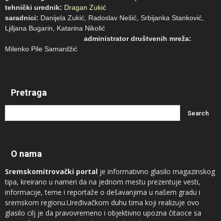
tehnički urednik:
Dragan Zukić
saradnici:
Danijela Zukić, Radoslav Nešić, Srbijanka Stanković,
Ljiljana Bugarin, Katarina Nikolić
administrator društvenih mreža:
Milenko Pile Samardžić
Pretraga
O nama
Sremskomitrovački portal
je informativno glasilo magazinskog
tipa, kreirano u nameri da na jednom mestu prezentuje vesti,
informacije, teme i reportaže o dešavanjima u našem gradu i
sremskom regionu.Uređivačkom duhu tima koji realizuje ovo
glasilo cilj je da pravovremeno i objektivno upozna čitaoce sa