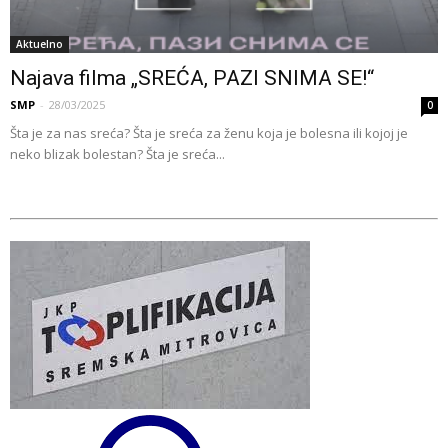
Aktuelno
Najava filma „SREĆA, PAZI SNIMA SE!“
SMP
-
28/03/2025
0
Šta je za nas sreća? Šta je sreća za ženu koja je bolesna ili kojoj je
neko blizak bolestan? Šta je sreća...