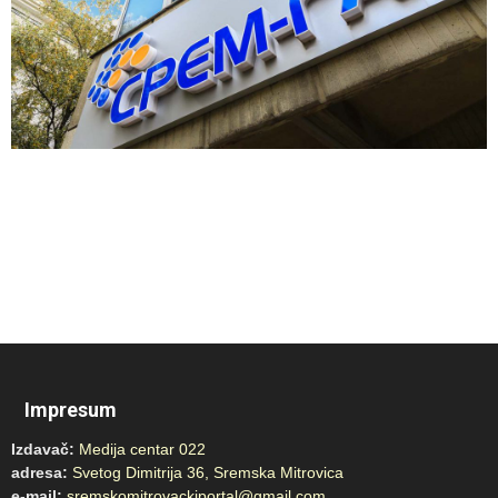
Impresum
Izdavač:
Medija centar 022
adresa:
Svetog Dimitrija 36, Sremska Mitrovica
e-mail:
sremskomitrovackiportal@gmail.com