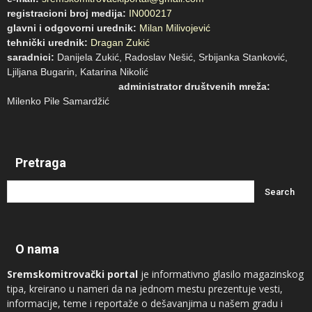
registracioni broj medija:
IN000217
glavni i odgovorni urednik:
Milan Milivojević
tehnički urednik:
Dragan Zukić
saradnici:
Danijela Zukić, Radoslav Nešić, Srbijanka Stanković,
Ljiljana Bugarin, Katarina Nikolić
administrator društvenih mreža:
Milenko Pile Samardžić
Pretraga
O nama
Sremskomitrovački portal
je informativno glasilo magazinskog
tipa, kreirano u nameri da na jednom mestu prezentuje vesti,
informacije, teme i reportaže o dešavanjima u našem gradu i