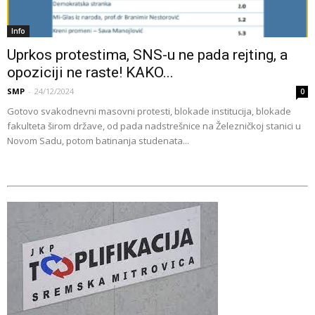
Info
Uprkos protestima, SNS-u ne pada rejting, a
opoziciji ne raste! KAKO...
SMP
-
24/12/2024
0
Gotovo svakodnevni masovni protesti, blokade institucija, blokade
fakulteta širom države, od pada nadstrešnice na Železničkoj stanici u
Novom Sadu, potom batinanja studenata...