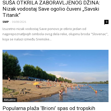
SUŠA OTKRILA ZABORAVLJENOG DŽINA:
Nizak vodostaj Save ogolio čuveni „Savski
Titanik“
SMP
-
06/08/2026
0
Izuzetno nizak vodostaj Save ponovo je otkrio jedan od
najprepoznatljivijih simbola ovog dela reke, olupinu broda "Slovenac",
koja se nalazi između Sremske...
Aktuelno
Popularna plaža ‘Brioni’ spas od tropskih