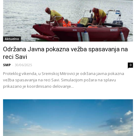
Aktuelno
Održana Javna pokazna vežba spasavanja na
reci Savi
SMP
-
30/06/2025
0
Proteklog vikenda, u Sremskoj Mitrovici je održana javna pokazna
vežba spasavanja na reci Savi. Simulacijom požara na splavu
prikazano je koordinisano delovanje...