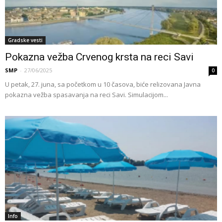
Gradske vesti
Pokazna vežba Crvenog krsta na reci Savi
SMP
-
27/06/2025
0
U petak, 27. juna, sa početkom u 10 časova, biće relizovana Javna
pokazna vežba spasavanja na reci Savi. Simulacijom...
Info