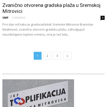
Zvanično otvorena gradska plaža u Sremskoj
Mitrovici
SMP
-
11/06/2025
0
Prvi dan od kako je gradonačelnik Sremske Mitrovice Branislav
Nedimović, zvanično otovorio gradsku plažu, zahvaljujući
neuobičajeno toplom vrmenu, ona je već bila...
1
2
3