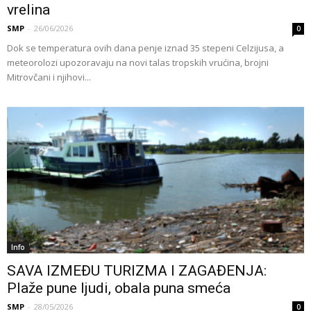
vrelina
SMP
-
26/06/2026
0
Dok se temperatura ovih dana penje iznad 35 stepeni Celzijusa, a
meteorolozi upozoravaju na novi talas tropskih vrućina, brojni
Mitrovčani i njihovi...
Info
SAVA IZMEĐU TURIZMA I ZAGAĐENJA:
Plaže pune ljudi, obala puna smeća
SMP
-
28/05/2026
0