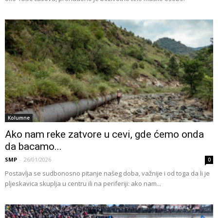
Kolumne
Ako nam reke zatvore u cevi, gde ćemo onda
da bacamo...
SMP
-
26/01/2026
0
Postavlja se sudbonosno pitanje našeg doba, važnije i od toga da li je
pljeskavica skuplja u centru ili na periferiji: ako nam...