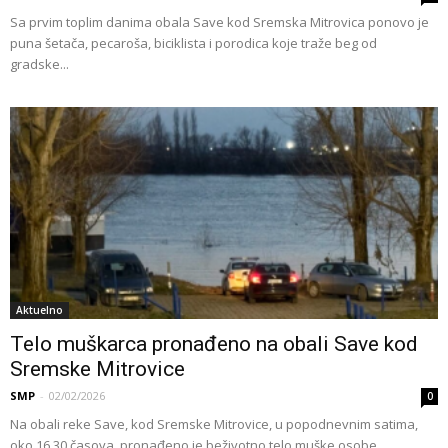
Sa prvim toplim danima obala Save kod Sremska Mitrovica ponovo je
puna šetača, pecaroša, biciklista i porodica koje traže beg od
gradske...
Aktuelno
Telo muškarca pronađeno na obali Save kod
Sremske Mitrovice
SMP
-
02/02/2026
0
Na obali reke Save, kod Sremske Mitrovice, u popodnevnim satima,
oko 16.30 časova, pronađeno je beživotno telo muške osobe.