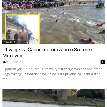
Aktuelno
Plivanje za Časni krst održano u Sremskoj
Mitrovici
SMP
-
20/01/2026
0
U ponedeljak, 19. januara, u Sremskoj Mitrovici je svečano obeleženo
Bogojavljenje uz tradicionalno, 27. po redu, plivanje za Časni krst na
reci...