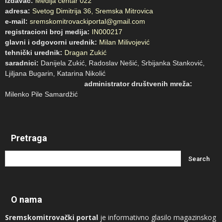
Izdavač:
Medija centar 022
adresa:
Svetog Dimitrija 36, Sremska Mitrovica
e-mail:
sremskomitrovackiportal@gmail.com
registracioni broj medija:
IN000217
glavni i odgovorni urednik:
Milan Milivojević
tehnički urednik:
Dragan Zukić
saradnici:
Danijela Zukić, Radoslav Nešić, Srbijanka Stanković,
Ljiljana Bugarin, Katarina Nikolić
administrator društvenih mreža:
Milenko Pile Samardžić
Pretraga
O nama
Sremskomitrovački portal
je informativno glasilo magazinskog