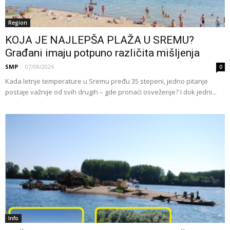
Region
KOJA JE NAJLEPŠA PLAŽA U SREMU?
Građani imaju potpuno različita mišljenja
SMP
-
07/08/2026
0
Kada letnje temperature u Sremu pređu 35 stepeni, jedno pitanje
postaje važnije od svih drugih – gde pronaći osveženje? I dok jedni...
Info