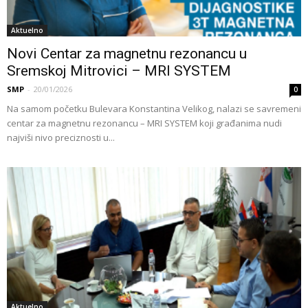
Aktuelno
Novi Centar za magnetnu rezonancu u
Sremskoj Mitrovici – MRI SYSTEM
SMP
-
20/01/2026
0
Na samom početku Bulevara Konstantina Velikog, nalazi se savremeni
centar za magnetnu rezonancu – MRI SYSTEM koji građanima nudi
najviši nivo preciznosti u...
Aktuelno