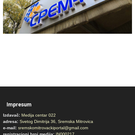
Impresum
Izdavač:
Medija centar 022
adresa:
Svetog Dimitrija 36, Sremska Mitrovica
e-mail:
sremskomitrovackiportal@gmail.com
registracioni broj medija:
IN000217