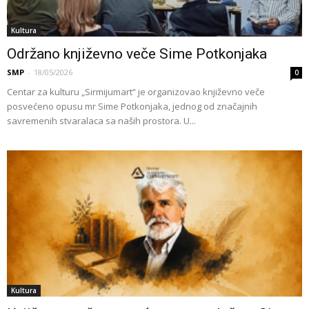
Kultura
Održano književno veče Sime Potkonjaka
SMP
-
18/05/2026
0
Centar za kulturu „Sirmijumart“ je organizovao književno veče
posvećeno opusu mr Sime Potkonjaka, jednog od značajnih
savremenih stvaralaca sa naših prostora. U...
Kultura