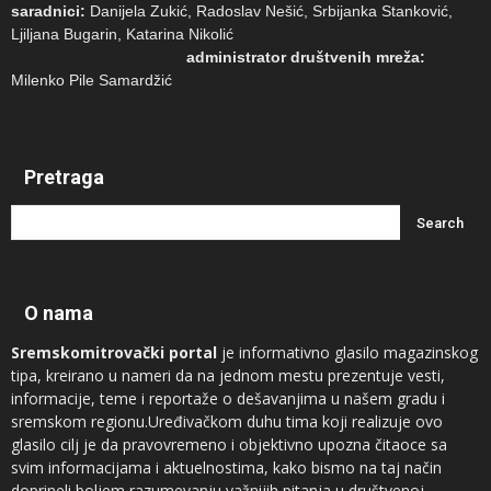
saradnici:
Danijela Zukić, Radoslav Nešić, Srbijanka Stanković,
Ljiljana Bugarin, Katarina Nikolić
administrator društvenih mreža:
Milenko Pile Samardžić
Pretraga
O nama
Sremskomitrovački portal
je informativno glasilo magazinskog
tipa, kreirano u nameri da na jednom mestu prezentuje vesti,
informacije, teme i reportaže o dešavanjima u našem gradu i
sremskom regionu.Uređivačkom duhu tima koji realizuje ovo
glasilo cilj je da pravovremeno i objektivno upozna čitaoce sa
svim informacijama i aktuelnostima, kako bismo na taj način
doprineli boljem razumevanju važnijih pitanja u društvenoj,