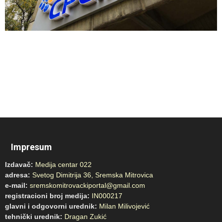
Impresum
Izdavač:
Medija centar 022
adresa:
Svetog Dimitrija 36, Sremska Mitrovica
e-mail:
sremskomitrovackiportal@gmail.com
registracioni broj medija:
IN000217
glavni i odgovorni urednik:
Milan Milivojević
tehnički urednik:
Dragan Zukić