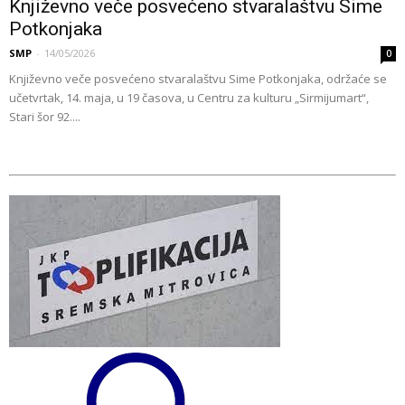
Književno veče posvećeno stvaralaštvu Sime
Potkonjaka
SMP
-
14/05/2026
0
Književno veče posvećeno stvaralaštvu Sime Potkonjaka, održaće se
učetvrtak, 14. maja, u 19 časova, u Centru za kulturu „Sirmijumart“,
Stari šor 92....