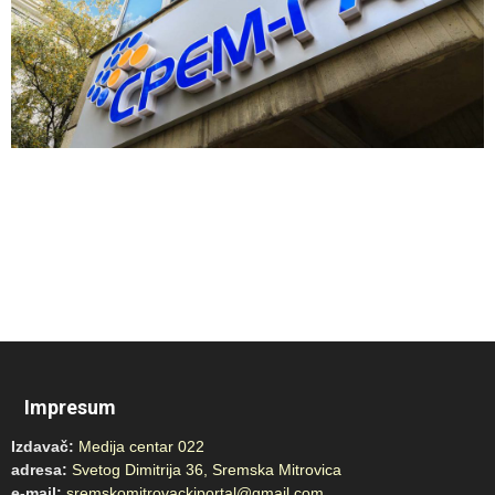
Impresum
Izdavač:
Medija centar 022
adresa:
Svetog Dimitrija 36, Sremska Mitrovica
e-mail:
sremskomitrovackiportal@gmail.com