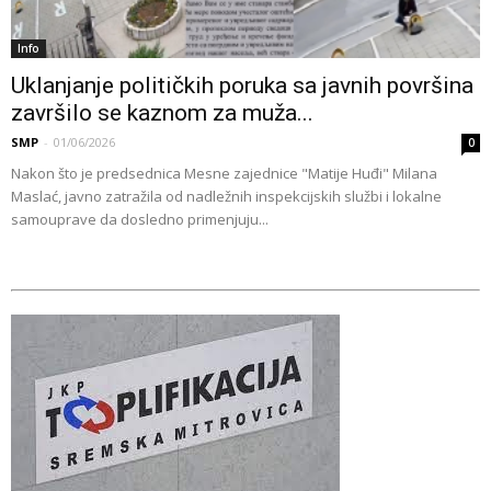
Info
Uklanjanje političkih poruka sa javnih površina
završilo se kaznom za muža...
SMP
-
01/06/2026
0
Nakon što je predsednica Mesne zajednice "Matije Huđi" Milana
Maslać, javno zatražila od nadležnih inspekcijskih službi i lokalne
samouprave da dosledno primenjuju...