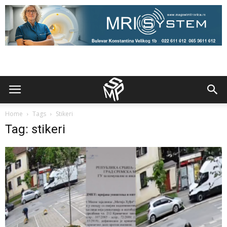
Home
Tags
Stikeri
Tag: stikeri