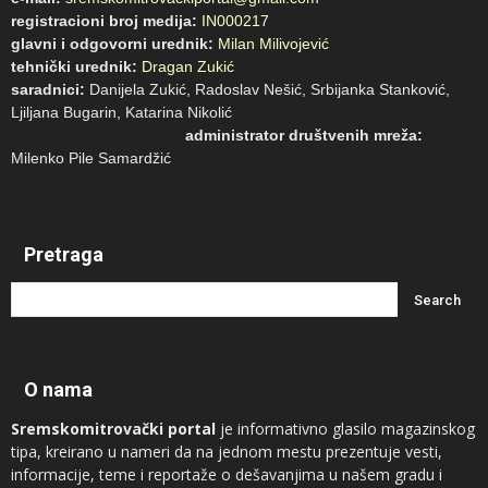
registracioni broj medija:
IN000217
glavni i odgovorni urednik:
Milan Milivojević
tehnički urednik:
Dragan Zukić
saradnici:
Danijela Zukić, Radoslav Nešić, Srbijanka Stanković,
Ljiljana Bugarin, Katarina Nikolić
administrator društvenih mreža:
Milenko Pile Samardžić
Pretraga
O nama
Sremskomitrovački portal
je informativno glasilo magazinskog
tipa, kreirano u nameri da na jednom mestu prezentuje vesti,
informacije, teme i reportaže o dešavanjima u našem gradu i