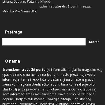
Ljiljana Bugarin, Katarina Nikolić
administrator društvenih mreža:
Milenko Pile Samardžić
Pretraga
O nama
Sremskomitrovački portal
je informativno glasilo magazinskog
tipa, kreirano u nameri da na jednom mestu prezentuje vesti,
informacije, teme i reportaže o dešavanjima u našem gradu i
sremskom regionu.Uređivačkom duhu tima koji realizuje ovo
glasilo cilj je da pravovremeno i objektivno upozna čitaoce sa
svim informacijama i aktuelnostima, kako bismo na taj način
doprineli boljem razumevanju važnijih pitanja u društvenoj,
privrednoj, ekonomskoj, političkoj, kulturnoj, sportskoj i svim