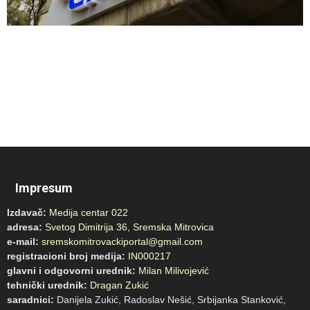
Impresum
Izdavač:
Medija centar 022
adresa:
Svetog Dimitrija 36, Sremska Mitrovica
e-mail:
sremskomitrovackiportal@gmail.com
registracioni broj medija:
IN000217
glavni i odgovorni urednik:
Milan Milivojević
tehnički urednik:
Dragan Zukić
saradnici:
Danijela Zukić, Radoslav Nešić, Srbijanka Stanković,