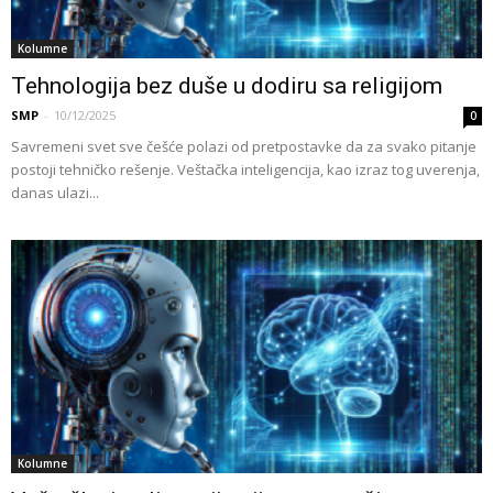
Kolumne
Tehnologija bez duše u dodiru sa religijom
SMP
-
10/12/2025
0
Savremeni svet sve češće polazi od pretpostavke da za svako pitanje
postoji tehničko rešenje. Veštačka inteligencija, kao izraz tog uverenja,
danas ulazi...
Kolumne