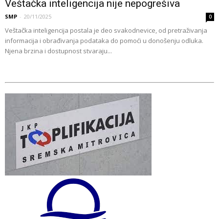
Veštačka inteligencija nije nepogrešiva
SMP
-
20/11/2025
0
Veštačka inteligencija postala je deo svakodnevice, od pretraživanja
informacija i obrađivanja podataka do pomoći u donošenju odluka.
Njena brzina i dostupnost stvaraju...