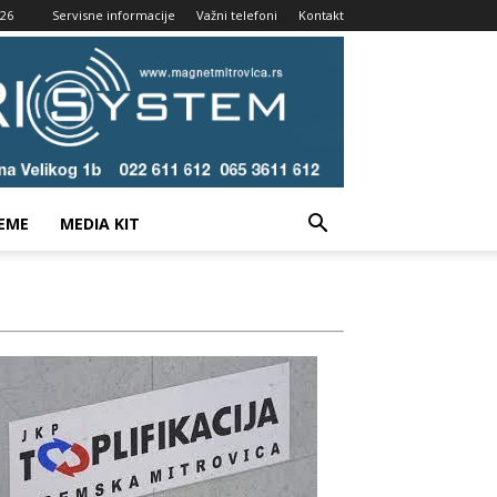
026
Servisne informacije
Važni telefoni
Kontakt
EME
MEDIA KIT