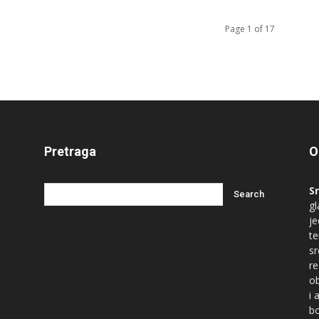
Page 1 of 17
Pretraga
O
S
gl
je
te
s
re
ob
i 
bo
ć