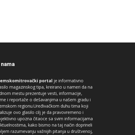
 nama
remskomitrovački portal
je informativno
asilo magazinskog tipa, kreirano u nameri da na
dnom mestu prezentuje vesti, informacije,
me i reportaže o dešavanjima u našem gradu i
remskom regionu.Uređivačkom duhu tima koji
alizuje ovo glasilo cilj je da pravovremeno i
jektivno upozna čitaoce sa svim informacijama
aktuelnostima, kako bismo na taj način doprineli
ljem razumevanju važnijih pitanja u društvenoj,