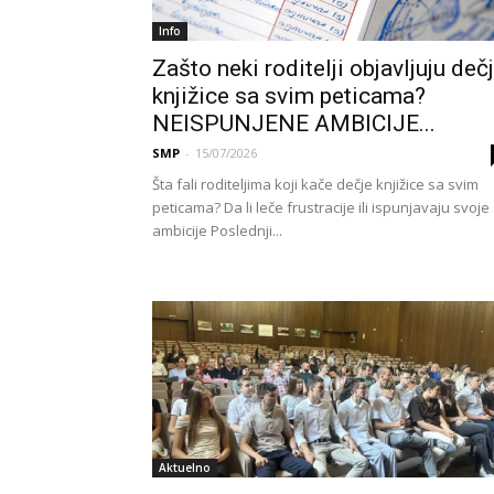
Info
Zašto neki roditelji objavljuju deč
knjižice sa svim peticama?
NEISPUNJENE AMBICIJE...
SMP
-
15/07/2026
Šta fali roditeljima koji kače dečje knjižice sa svim
peticama? Da li leče frustracije ili ispunjavaju svoje
ambicije Poslednji...
Aktuelno