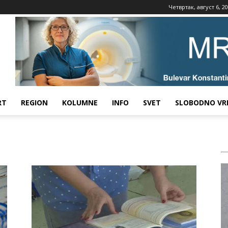
Четвртак, август 6, 2
RT
REGION
KOLUMNE
INFO
SVET
SLOBODNO VR