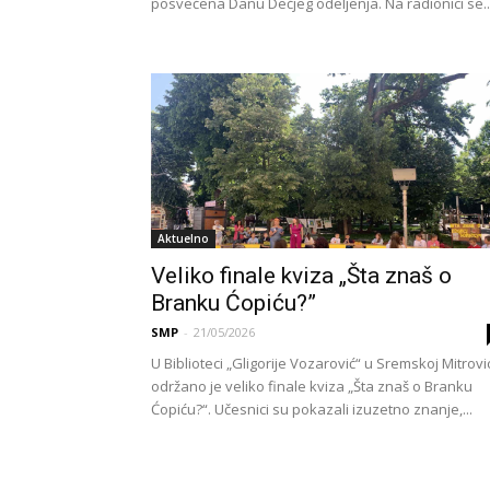
posvećena Danu Dečjeg odeljenja. Na radionici se..
Aktuelno
Veliko finale kviza „Šta znaš o
Branku Ćopiću?”
SMP
-
21/05/2026
U Biblioteci „Gligorije Vozarović“ u Sremskoj Mitrovi
održano je veliko finale kviza „Šta znaš o Branku
Ćopiću?“. Učesnici su pokazali izuzetno znanje,...