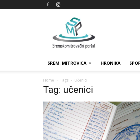
Sremskomitrovački
portal
SREM. MITROVICA
HRONIKA
SPO
Home
Tags
Učenici
Tag: učenici