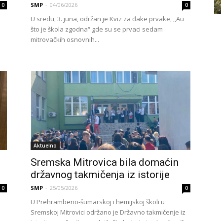
SMP
-
04/06/2026
0
0
U sredu, 3. juna, održan je Kviz za đake prvake, ,,Au
što je škola zgodna“ gde su se prvaci sedam
mitrovačkih osnovnih...
Aktuelno
Sremska Mitrovica bila domaćin
državnog takmičenja iz istorije
SMP
-
25/05/2026
0
0
U Prehrambeno-šumarskoj i hemijskoj školi u
Sremskoj Mitrovici održano je Državno takmičenje iz