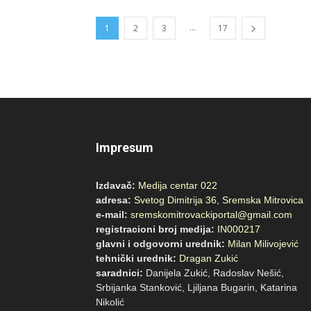
...
1
2
3
17
Impresum
Izdavač:
Medija centar 022
adresa:
Svetog Dimitrija 36, Sremska Mitrovica
e-mail:
sremskomitrovackiportal@gmail.com
registracioni broj medija:
IN000217
glavni i odgovorni urednik:
Milan Milivojević
tehnički urednik:
Dragan Zukić
saradnici:
Danijela Zukić, Radoslav Nešić,
Srbijanka Stanković, Ljiljana Bugarin, Katarina
Nikoli