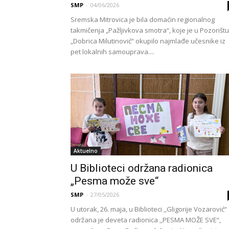
SMP
-
04/06/2026
Sremska Mitrovica je bila domaćin regionalnog
takmičenja „Pažljivkova smotra“, koje je u Pozorištu
„Dobrica Milutinović“ okupilo najmlađe učesnike iz
pet lokalnih samouprava....
Aktuelno
U Biblioteci održana radionica
„Pesma može sve“
SMP
-
27/05/2026
U utorak, 26. maja, u Biblioteci ,,Gligorije Vozarović“
održana je deveta radionica ,,PESMA MOŽE SVE“,