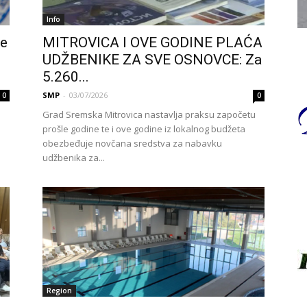
Info
je
MITROVICA I OVE GODINE PLAĆA
UDŽBENIKE ZA SVE OSNOVCE: Za
5.260...
SMP
-
03/07/2026
0
0
Grad Sremska Mitrovica nastavlja praksu započetu
prošle godine te i ove godine iz lokalnog budžeta
obezbeđuje novčana sredstva za nabavku
udžbenika za...
Region