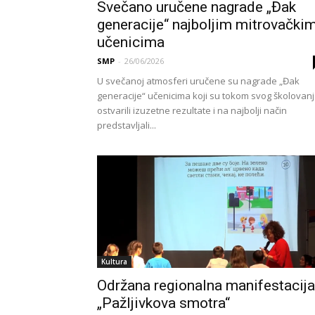
Svečano uručene nagrade „Đak
generacije“ najboljim mitrovački
učenicima
SMP
-
26/06/2026
U svečanoj atmosferi uručene su nagrade „Đak
generacije“ učenicima koji su tokom svog školovan
ostvarili izuzetne rezultate i na najbolji način
predstavljali...
Kultura
Održana regionalna manifestacija
„Pažljivkova smotra“