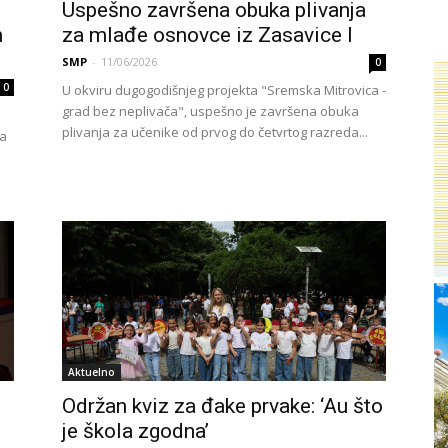
Uspešno završena obuka plivanja
m
za mlađe osnovce iz Zasavice I
SMP
-
11/06/2026
0
0
U okviru dugogodišnjeg projekta "Sremska Mitrovica -
grad bez neplivača", uspešno je završena obuka
plivanja za učenike od prvog do četvrtog razreda...
ja
Aktuelno
Održan kviz za đake prvake: ‘Au što
je škola zgodna’