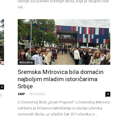
.
istorije za učenike srednjih škola, koje je okupilo više
od...
Aktuelno
Sremska Mitrovica bila domaćin
najboljim mladim istoričarima
Srbije
0
SMP
-
18/05/2026
0
ci
U Osnovnoj školi „Jovan Popović“ u Sremskoj Mitrovici
održano je Državno takmičenje iz istorije učenika
osnovnih škola, uz učešće čak 357 učenika iz...