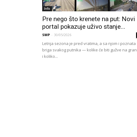
Info
Pre nego što krenete na put: Novi
portal pokazuje uživo stanje...
SMP
-
30/05/2026
Letnja sezona je pred vratima, a sa njom i poznata
briga svakog putnika — kolike će biti gužve na grani
i koliko...