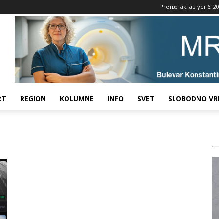
Четвртак, август 6, 2
RT
REGION
KOLUMNE
INFO
SVET
SLOBODNO VR