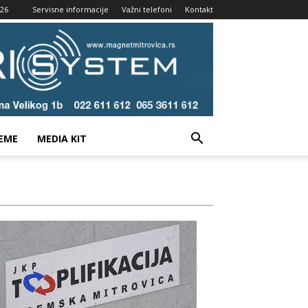
026
Servisne informacije
Važni telefoni
Kontakt
EME
MEDIA KIT