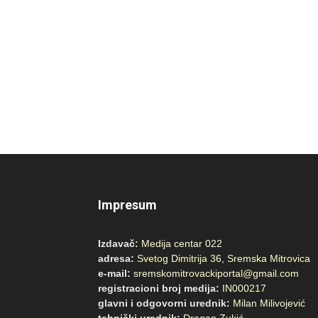
Impresum
Izdavač:
Medija centar 022
adresa:
Svetog Dimitrija 36, Sremska Mitrovica
e-mail:
sremskomitrovackiportal@gmail.com
registracioni broj medija:
IN000217
glavni i odgovorni urednik:
Milan Milivojević
tehnički urednik:
Dragan Zukić