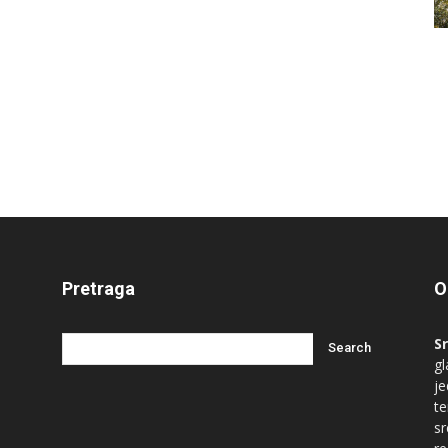
Pretraga
O
S
gl
je
te
s