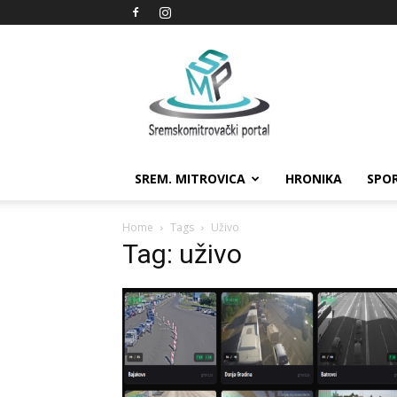
Sremskomitrovački
portal
SREM. MITROVICA
HRONIKA
SPO
Home
Tags
Uživo
Tag: uživo