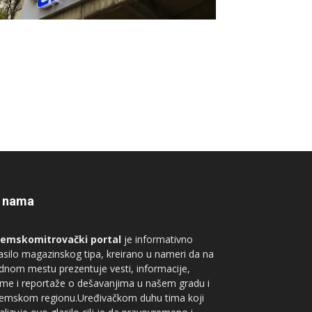
 nama
remskomitrovački portal
je informativno
asilo magazinskog tipa, kreirano u nameri da na
dnom mestu prezentuje vesti, informacije,
me i reportaže o dešavanjima u našem gradu i
remskom regionu.Uređivačkom duhu tima koji