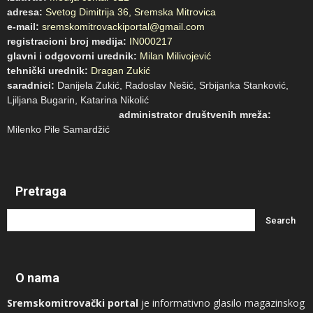
adresa:
Svetog Dimitrija 36, Sremska Mitrovica
e-mail:
sremskomitrovackiportal@gmail.com
registracioni broj medija:
IN000217
glavni i odgovorni urednik:
Milan Milivojević
tehnički urednik:
Dragan Zukić
saradnici:
Danijela Zukić, Radoslav Nešić, Srbijanka Stanković,
Ljiljana Bugarin, Katarina Nikolić
administrator društvenih mreža:
Milenko Pile Samardžić
Pretraga
O nama
Sremskomitrovački portal
je informativno glasilo magazinskog