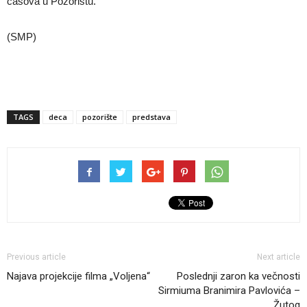
časova u Pozorištu.
(SMP)
TAGS
deca
pozorište
predstava
Previous article
Next article
Najava projekcije filma „Voljena“
Poslednji zaron ka večnosti
Sirmiuma Branimira Pavlovića –
Žutog