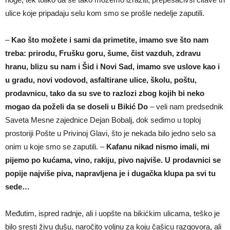
ulice koje pripadaju selu kom smo se prošle nedelje zaputili.
–
Kao što možete i sami da primetite, imamo sve što nam
treba: prirodu, Frušku goru, šume, čist vazduh, zdravu
hranu, blizu su nam i Šid i Novi Sad, imamo sve uslove kao i
u gradu, novi vodovod, asfaltirane ulice, školu, poštu,
prodavnicu, tako da su sve to razlozi zbog kojih bi neko
mogao da poželi da se doseli u Bikić Do
– veli nam predsednik
Saveta Mesne zajednice Dejan Bobalj, dok sedimo u toploj
prostoriji Pošte u Privinoj Glavi, što je nekada bilo jedno selo sa
onim u koje smo se zaputili. –
Kafanu nikad nismo imali, mi
pijemo po kućama, vino, rakiju, pivo najviše. U prodavnici se
popije najviše piva, napravljena je i dugačka klupa pa svi tu
sede…
Međutim, ispred radnje, ali i uopšte na bikićkim ulicama, teško je
bilo sresti živu dušu, naročito voljnu za koju čašicu razgovora, ali