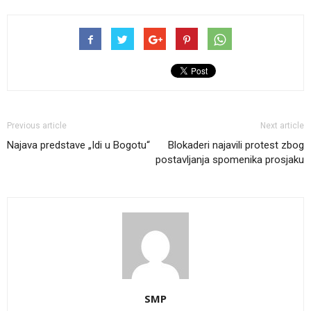
Previous article
Next article
Najava predstave „Idi u Bogotu“
Blokaderi najavili protest zbog
postavljanja spomenika prosjaku
SMP