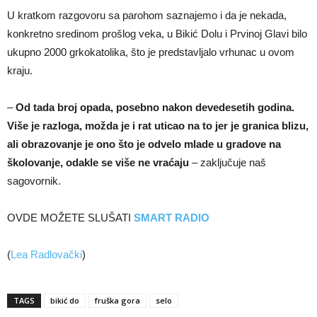
U kratkom razgovoru sa parohom saznajemo i da je nekada,
konkretno sredinom prošlog veka, u Bikić Dolu i Prvinoj Glavi bilo
ukupno 2000 grkokatolika, što je predstavljalo vrhunac u ovom
kraju.
–
Od tada broj opada, posebno nakon devedesetih godina.
Više je razloga, možda je i rat uticao na to jer je granica blizu,
ali obrazovanje je ono što je odvelo mlade u gradove na
školovanje, odakle se više ne vraćaju
– zaključuje naš
sagovornik.
OVDE MOŽETE SLUŠATI
SMART RADIO
(
Lea Radlovački
)
TAGS
bikić do
fruška gora
selo