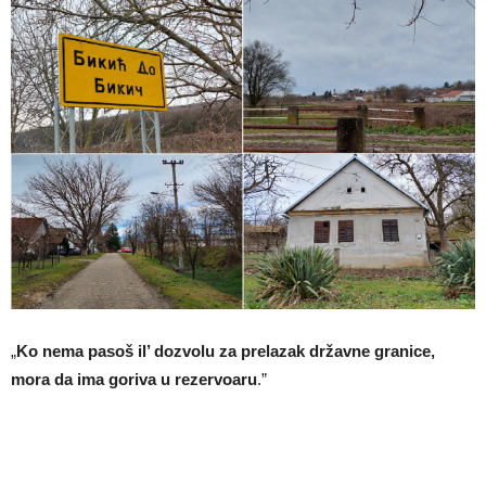
„
Ko nema pasoš il’ dozvolu za prelazak državne granice,
mora da ima goriva u rezervoaru
.”