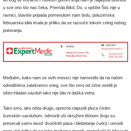
u sve ono što nas čeka. Premda Bikić Do, u opštini Šid, nije u
ravnici, štaviše pripada pomenutom nam brdu, poluzimska
februarska idila imala je priliku da se razvuče tokom celog našeg
putovanja.
Međutim, kako nam se ovih meseci nije namestilo da na našim
odredištima zateknemo sneg, sve što smo od zime osetili je
oštro-hladan vazduh iako nije bilo ni daška vetra.
Tako smo, ako ništa drugo, oprezno napunili pluća čistim
šumskim vazduhom, odmorili uši okruženi tišinom (koju su
presecali samo lavež dvorišnih pasa i blebetanje ćurki) i umorili
noge, tek toliko da se tako možemo izraziti, prepešačivši čitave tri