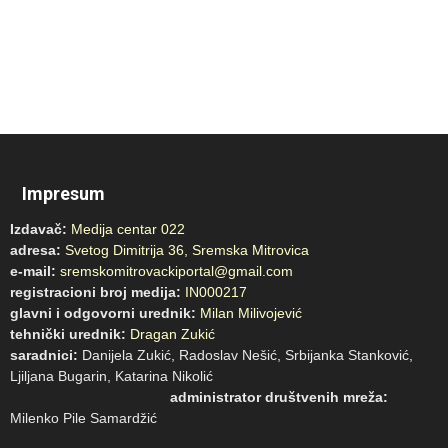
Impresum
Izdavač:
Medija centar 022
adresa:
Svetog Dimitrija 36, Sremska Mitrovica
e-mail:
sremskomitrovackiportal@gmail.com
registracioni broj medija:
IN000217
glavni i odgovorni urednik:
Milan Milivojević
tehnički urednik:
Dragan Zukić
saradnici:
Danijela Zukić, Radoslav Nešić, Srbijanka Stanković,
Ljiljana Bugarin, Katarina Nikolić
administrator društvenih mreža:
Milenko Pile Samardžić