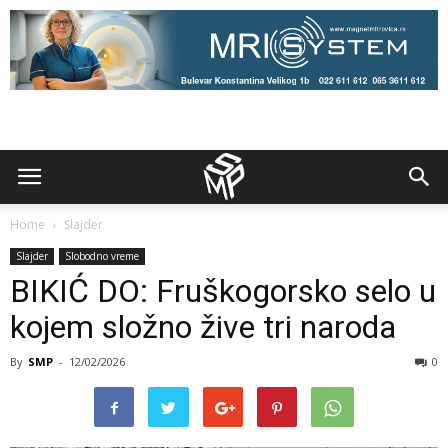
Home
Slajder
Slajder
Slobodno vreme
BIKIĆ DO: Fruškogorsko selo u
kojem složno žive tri naroda
By
SMP
-
12/02/2026
0