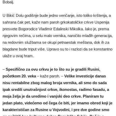
Bobalj.
U Bikić Dolu godišnje bude jedno venčanje, isto toliko krštenja, a
sahrana čak pet, kaže nam paroh grkokatoličke crkve Uspenija
presvete Bogorodice Vladimir Edalinski Mikolka. Iako je, prema
njegovim rečima, u selu malo vernika, naročito mlađih generacija,
na redovnim službama se okupi petnaestak meštana, dok ih za
blagdane bude triput više. Upravo su to i razlozi da se konstantno
ulaže u ovaj hram.
–
Specifično za ovu crkvu je to što su je gradili Rusini,
početkom 20. veka
– kaže paroh. –
Velike investicije danas
nisu rentabilne zbog malog broja vernika, ali smo do sada
ipak sredili unutrašnjost crkve, ikonostas, radimo fasadu, a
moja želja je da uredimo i vanjski deo crkve. Planiram tu
jedan plato, videćemo od čega će biti, jer imamo obred koji je
karakterističan za Rusine u Vojvodini, i pre dve godine smo