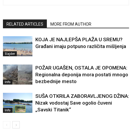
RELATED ARTICLES
MORE FROM AUTHOR
KOJA JE NAJLEPŠA PLAŽA U SREMU?
Građani imaju potpuno različita mišljenja
Slajder
POŽAR UGAŠEN, OSTALA JE OPOMENA:
Regionalna deponija mora postati mnogo
bezbednije mesto
Info
SUŠA OTKRILA ZABORAVLJENOG DŽINA:
Nizak vodostaj Save ogolio čuveni
„Savski Titanik“
Info