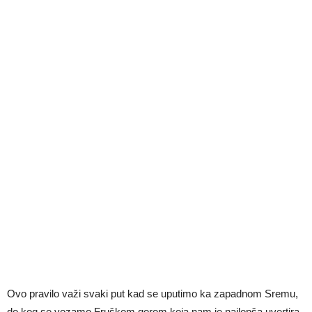
Ovo pravilo važi svaki put kad se uputimo ka zapadnom Sremu,
do kog se vozamo Fruškom gorom koja nam je najlepša uvertira