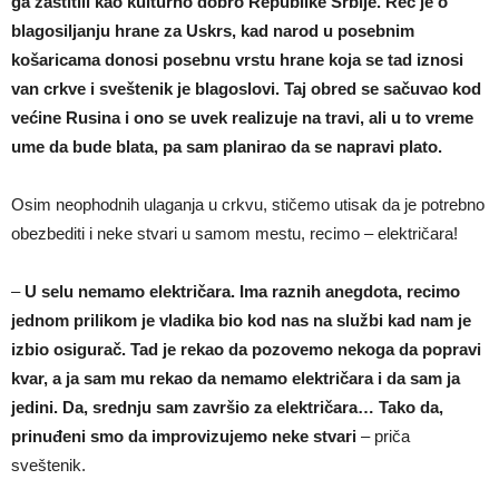
ga zaštitili kao kulturno dobro Republike Srbije. Reč je o
blagosiljanju hrane za Uskrs, kad narod u posebnim
košaricama donosi posebnu vrstu hrane koja se tad iznosi
van crkve i sveštenik je blagoslovi. Taj obred se sačuvao kod
većine Rusina i ono se uvek realizuje na travi, ali u to vreme
ume da bude blata, pa sam planirao da se napravi plato.
Osim neophodnih ulaganja u crkvu, stičemo utisak da je potrebno
obezbediti i neke stvari u samom mestu, recimo – električara!
–
U selu nemamo električara. Ima raznih anegdota, recimo
jednom prilikom je vladika bio kod nas na službi kad nam je
izbio osigurač. Tad je rekao da pozovemo nekoga da popravi
kvar, a ja sam mu rekao da nemamo električara i da sam ja
jedini. Da, srednju sam završio za električara… Tako da,
prinuđeni smo da improvizujemo neke stvari
– priča
sveštenik.