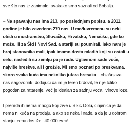
sve što nas je zanimalo, svakako smo saznali od Bobalja.
–
Na spavanju nas ima 213, po poslednjem popisu, a 2011.
godine je bilo zavedeno 270 nas. U međuvremenu su neki
otišli u inostranstvo, Slovačku, Hrvatsku, Nemačku, gde ko
može, ili za Šid i Novi Sad, a stariji su poumirali. Iako nam je
broj stanovnika mali, ipak imamo dosta mladih koji su ostali u
selu, nasledili su zemlju pa je rade. Uglavnom sade voće,
najviše breskve, ali i grožđe. Mi smo poznati po breskvama,
skoro svaka kuća ima nekoliko jutara bresaka
– objašnjava
naš sagovornik, dodajući da im je teren brdovit, te nije toliko
pogodan za ratarenje, već je idealan za sadnju voća i vinove loze.
I premda ih nema mnogo koji žive u Bikić Dolu, činjenica je da
nema ni kuća na prodaju, a ako se neka i nađe, a da je u dobrom
stanju, cena dostiže i 40.000 evra!