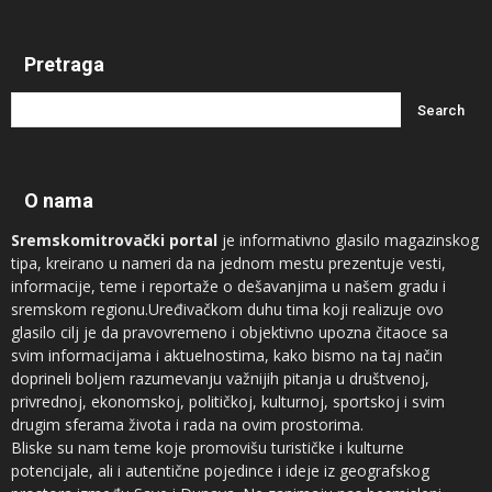
Pretraga
O nama
Sremskomitrovački portal
je informativno glasilo magazinskog
tipa, kreirano u nameri da na jednom mestu prezentuje vesti,
informacije, teme i reportaže o dešavanjima u našem gradu i
sremskom regionu.Uređivačkom duhu tima koji realizuje ovo
glasilo cilj je da pravovremeno i objektivno upozna čitaoce sa
svim informacijama i aktuelnostima, kako bismo na taj način
doprineli boljem razumevanju važnijih pitanja u društvenoj,
privrednoj, ekonomskoj, političkoj, kulturnoj, sportskoj i svim
drugim sferama života i rada na ovim prostorima.
Bliske su nam teme koje promovišu turističke i kulturne
potencijale, ali i autentične pojedince i ideje iz geografskog