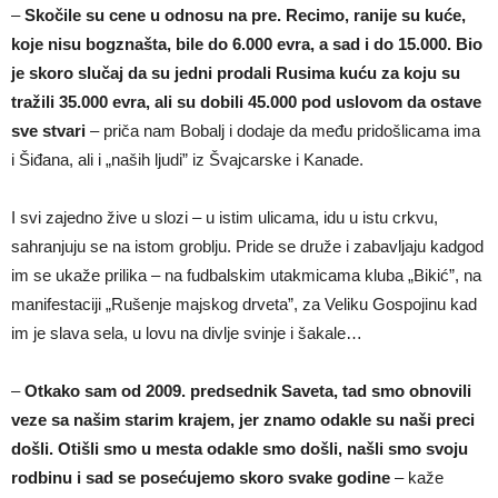
–
Skočile su cene u odnosu na pre. Recimo, ranije su kuće,
koje nisu bogznašta, bile do 6.000 evra, a sad i do 15.000. Bio
je skoro slučaj da su jedni prodali Rusima kuću za koju su
tražili 35.000 evra, ali su dobili 45.000 pod uslovom da ostave
sve stvari
– priča nam Bobalj i dodaje da među pridošlicama ima
i Šiđana, ali i „naših ljudi” iz Švajcarske i Kanade.
I svi zajedno žive u slozi – u istim ulicama, idu u istu crkvu,
sahranjuju se na istom groblju. Pride se druže i zabavljaju kadgod
im se ukaže prilika – na fudbalskim utakmicama kluba „Bikić”, na
manifestaciji „Rušenje majskog drveta”, za Veliku Gospojinu kad
im je slava sela, u lovu na divlje svinje i šakale…
–
Otkako sam od 2009. predsednik Saveta, tad smo obnovili
veze sa našim starim krajem, jer znamo odakle su naši preci
došli. Otišli smo u mesta odakle smo došli, našli smo svoju
rodbinu i sad se posećujemo skoro svake godine
– kaže