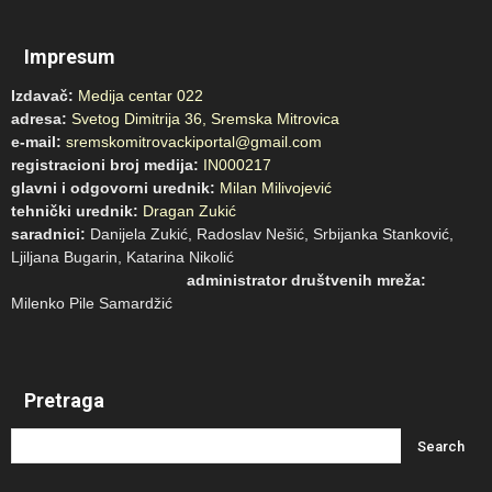
Impresum
Izdavač:
Medija centar 022
adresa:
Svetog Dimitrija 36, Sremska Mitrovica
e-mail:
sremskomitrovackiportal@gmail.com
registracioni broj medija:
IN000217
glavni i odgovorni urednik:
Milan Milivojević
tehnički urednik:
Dragan Zukić
saradnici:
Danijela Zukić, Radoslav Nešić, Srbijanka Stanković,
Ljiljana Bugarin, Katarina Nikolić
administrator društvenih mreža:
Milenko Pile Samardžić
Pretraga