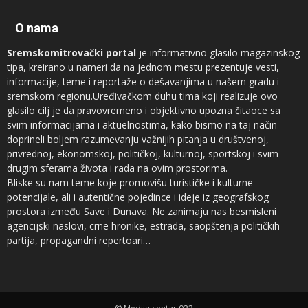
O nama
Sremskomitrovački portal
je informativno glasilo magazinskog
tipa, kreirano u nameri da na jednom mestu prezentuje vesti,
informacije, teme i reportaže o dešavanjima u našem gradu i
sremskom regionu.Uređivačkom duhu tima koji realizuje ovo
glasilo cilj je da pravovremeno i objektivno upozna čitaoce sa
svim informacijama i aktuelnostima, kako bismo na taj način
doprineli boljem razumevanju važnijih pitanja u društvenoj,
privrednoj, ekonomskoj, političkoj, kulturnoj, sportskoj i svim
drugim sferama života i rada na ovim prostorima.
Bliske su nam teme koje promovišu turističke i kulturne
potencijale, ali i autentične pojedince i ideje iz geografskog
prostora između Save i Dunava. Ne zanimaju nas besmisleni
agencijski naslovi, crne hronike, estrada, saopštenja političkih
partija, propagandni repertoari…
Novinari koji sarađuju sa
Sremskomitrovačkim portalom
sam su
vrh regionalnog sremskog novinarstva, ali ne prezamo ni od
saradnje sa autorima iz drugih profesija, naročito kad su u pitanju