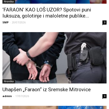
Hronika
‘FARAON’ KAO LOŠ UZOR? Spotovi puni
luksuza, golotinje i maloletne publike...
SMP
-
20/07/2026
0
Hronika
Uhapšen „Faraon“ iz Sremske Mitrovice
admin
-
17/07/2026
0