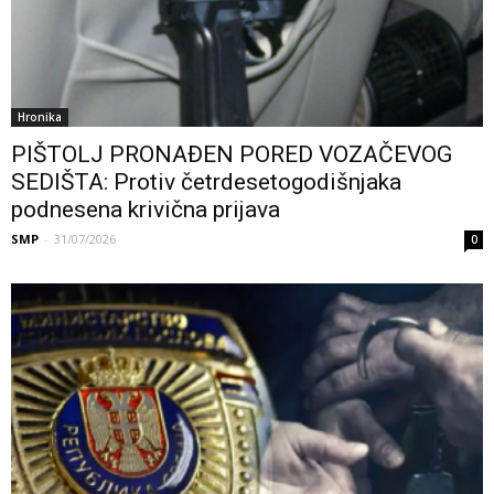
Hronika
PIŠTOLJ PRONAĐEN PORED VOZAČEVOG
SEDIŠTA: Protiv četrdesetogodišnjaka
podnesena krivična prijava
SMP
-
31/07/2026
0