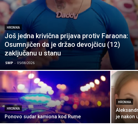
HRONIKA
Još jedna krivična prijava protiv Faraona:
Osumnjičen da je držao devojčicu (12)
zaključanu u stanu
SMP
-
05/08/2026
HRONIKA
HRONIKA
Aleksandr
Ponovo sudar kamiona kod Rume
je nakon 