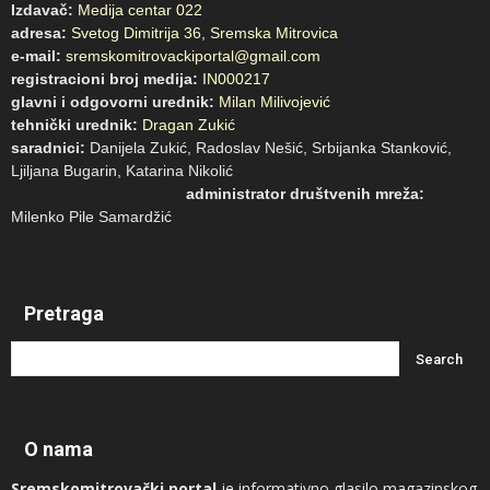
Izdavač:
Medija centar 022
adresa:
Svetog Dimitrija 36, Sremska Mitrovica
e-mail:
sremskomitrovackiportal@gmail.com
registracioni broj medija:
IN000217
glavni i odgovorni urednik:
Milan Milivojević
tehnički urednik:
Dragan Zukić
saradnici:
Danijela Zukić, Radoslav Nešić, Srbijanka Stanković,
Ljiljana Bugarin, Katarina Nikolić
administrator društvenih mreža:
Milenko Pile Samardžić
Pretraga
O nama
Sremskomitrovački portal
je informativno glasilo magazinskog