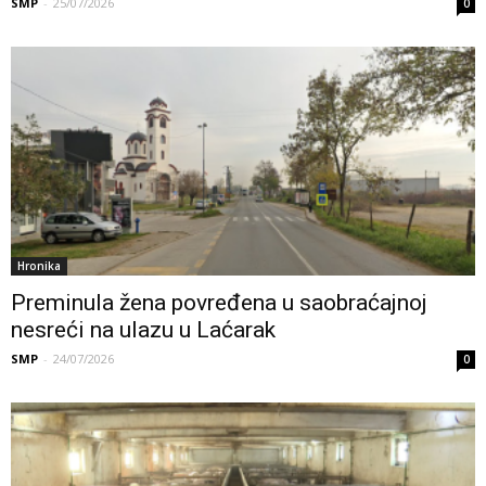
SMP
-
25/07/2026
0
Hronika
Preminula žena povređena u saobraćajnoj
nesreći na ulazu u Laćarak
SMP
-
24/07/2026
0