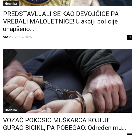
Hronika
PREDSTAVLJALI SE KAO DEVOJČICE PA
VREBALI MALOLETNICE! U akciji policije
uhapšeno...
SMP
-
29/07/2026
0
Hronika
VOZAČ POKOSIO MUŠKARCA KOJI JE
GURAO BICIKL, PA POBEGAO: Određen mu...