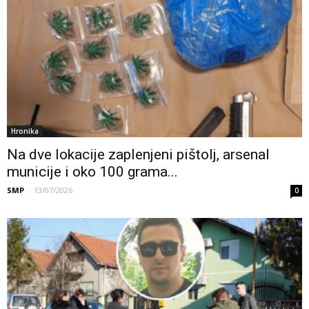
Hronika
Na dve lokacije zaplenjeni pištolj, arsenal
municije i oko 100 grama...
SMP
-
13/07/2026
0