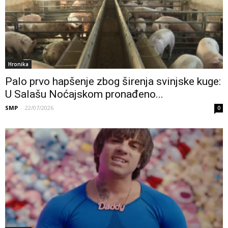
Hronika
Palo prvo hapšenje zbog širenja svinjske kuge:
U Salašu Noćajskom pronađeno...
SMP
-
22/07/2026
0