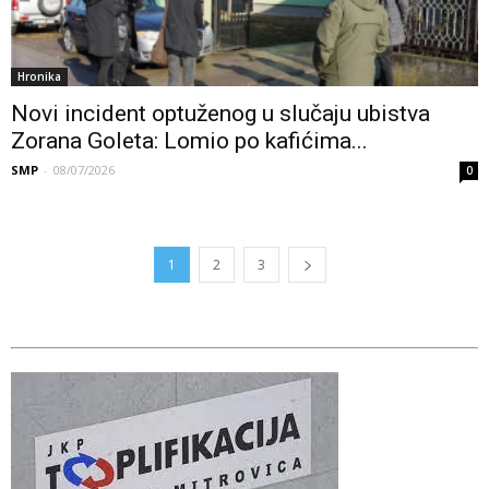
Hronika
Novi incident optuženog u slučaju ubistva
Zorana Goleta: Lomio po kafićima...
SMP
-
08/07/2026
0
1
2
3