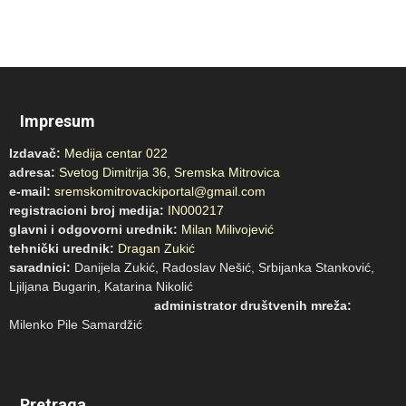
Impresum
Izdavač:
Medija centar 022
adresa:
Svetog Dimitrija 36, Sremska Mitrovica
e-mail:
sremskomitrovackiportal@gmail.com
registracioni broj medija:
IN000217
glavni i odgovorni urednik:
Milan Milivojević
tehnički urednik:
Dragan Zukić
saradnici:
Danijela Zukić, Radoslav Nešić, Srbijanka Stanković,
Ljiljana Bugarin, Katarina Nikolić
administrator društvenih mreža:
Milenko Pile Samardžić
Pretraga