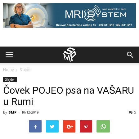
Home
Slajder
Slajder
Čovek POJEO psa na VAŠARU
u Rumi
By
SMP
-
10/12/2019
5