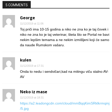
5 COMMENTS
George
11/12/2019 at 11:06
Toj priči ima 10-15 godina a niko ne zna ko je taj čovek i
niko ne zna ko je taj veterinar, šteta što se Portal ne bavi
nekim lepšim temama a ne nekim izmišljeni koji će samo
da naude Rumskom vašaru.
kulen
11/12/2019 at 17:31
Onda to nedu i sendvičari,kad na mitingu viču stalno AV-
AV
Neko iz mase
11/12/2019 at 18:31
https://a2.leadongcdn.com/cloud/mmBqqKimSRklkrmqinj
/5.jpg