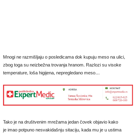
Mnogi ne razmišljaju o posledicama dok kupuju meso na ulici,
zbog toga su neizbežna trovanja hranom. Razlozi su visoke
temperature, loša higijena, nepregledano meso…
Tako je na društvenim mrežama jedan čovek objavio kako
je imao potpuno nesvakidašnju sitaciju, kada mu je u ustima