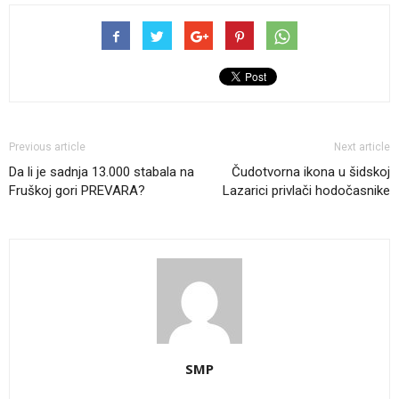
Previous article
Next article
Da li je sadnja 13.000 stabala na
Čudotvorna ikona u šidskoj
Fruškoj gori PREVARA?
Lazarici privlači hodočasnike
SMP