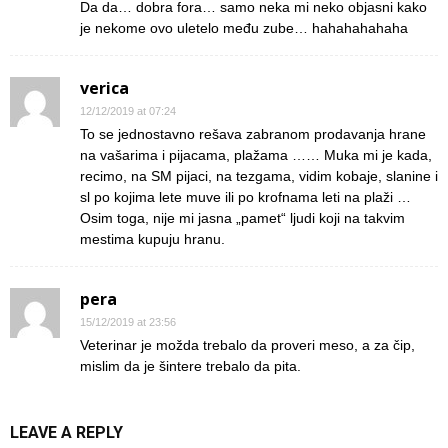
Da da… dobra fora… samo neka mi neko objasni kako
je nekome ovo uletelo među zube… hahahahahaha
verica
12/12/2019 at 07:24
To se jednostavno rešava zabranom prodavanja hrane
na vašarima i pijacama, plažama …… Muka mi je kada,
recimo, na SM pijaci, na tezgama, vidim kobaje, slanine i
sl po kojima lete muve ili po krofnama leti na plaži …
Osim toga, nije mi jasna „pamet“ ljudi koji na takvim
mestima kupuju hranu.
pera
15/12/2019 at 23:56
Veterinar je možda trebalo da proveri meso, a za čip,
mislim da je šintere trebalo da pita.
LEAVE A REPLY