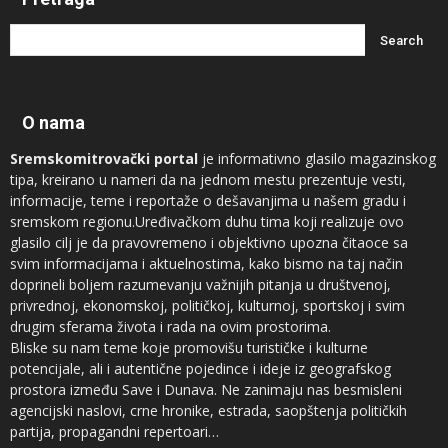
O nama
Sremskomitrovački portal
je informativno glasilo magazinskog
tipa, kreirano u nameri da na jednom mestu prezentuje vesti,
informacije, teme i reportaže o dešavanjima u našem gradu i
sremskom regionu.Uređivačkom duhu tima koji realizuje ovo
glasilo cilj je da pravovremeno i objektivno upozna čitaoce sa
svim informacijama i aktuelnostima, kako bismo na taj način
doprineli boljem razumevanju važnijih pitanja u društvenoj,
privrednoj, ekonomskoj, političkoj, kulturnoj, sportskoj i svim
drugim sferama života i rada na ovim prostorima.
Bliske su nam teme koje promovišu turističke i kulturne
potencijale, ali i autentične pojedince i ideje iz geografskog
prostora između Save i Dunava. Ne zanimaju nas besmisleni
agencijski naslovi, crne hronike, estrada, saopštenja političkih
partija, propagandni repertoari…