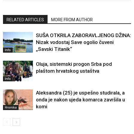
RELATED ARTICLES
MORE FROM AUTHOR
SUŠA OTKRILA ZABORAVLJENOG DŽINA:
Nizak vodostaj Save ogolio čuveni
„Savski Titanik“
Info
Oluja, sistemski progon Srba pod
plaštom hrvatskog ustaštva
Info
Aleksandra (25) je uspešno studirala, a
onda je nakon ujeda komarca završila u
komi
Hronika