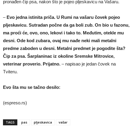
pronađen čip psa, nakon što je pojeo pljeskavicu na Vašaru.
–
Evo jedna istinita priča. U Rumi na vašaru čovek pojeo
pljeskavicu. Sutradan počne da ga boli zub. On bio u fazonu,
ma proći će, ovo, ono, lekovi i tako to. Međutim, otekle mu
desni. Ode kod zubara, ovaj mu nađe neki mali metalni
predme zaboden u desni. Metalni predmet je pogodite šta?
Čip za psa. Šarplaninac iz okoline Sremske Mitrovice,
veterinar proverio. Prijatno.
– napisao je jedan čovek na
Tviteru.
Evo šta mu se tačno desilo:
(espreso.rs)
TAGS
pas
pljeskavica
vašar