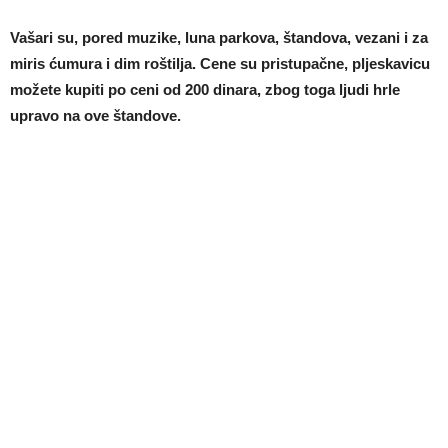
V
ašari su, pored muzike, luna parkova, štandova, vezani i za
miris ćumura i dim roštilja.
Cene su pristupačne, pljeskavicu
možete kupiti po ceni od 200 dinara, zbog toga ljudi hrle
upravo na ove štandove.