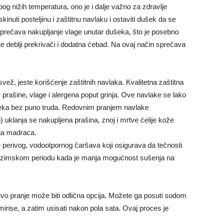
g nižih temperatura, ono je i dalje važno za zdravlje
nuti posteljinu i zaštitnu navlaku i ostaviti dušek da se
sprečava nakupljanje vlage unutar dušeka, što je posebno
e deblji prekrivači i dodatna ćebad. Na ovaj način sprečava
ž, jeste korišćenje zaštitnih navlaka. Kvalitetna zaštitna
 prašine, vlage i alergena poput grinja. Ove navlake se lako
ušeka bez puno truda. Redovnim pranjem navlake
klanja se nakupljena prašina, znoj i mrtve ćelije kože
ja madraca.
e perivog, vodootpornog čaršava koji osigurava da tečnosti
 u zimskom periodu kada je manja mogućnost sušenja na
suvo pranje može biti odlična opcija. Možete ga posuti sodom
 mirise, a zatim usisati nakon pola sata. Ovaj proces je