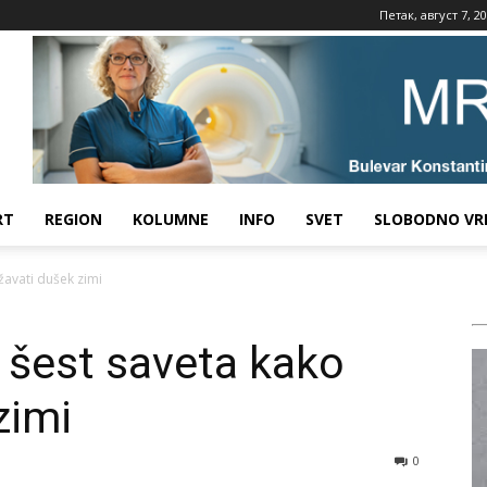
Петак, август 7, 2
RT
REGION
KOLUMNE
INFO
SVET
SLOBODNO VR
žavati dušek zimi
 šest saveta kako
zimi
0