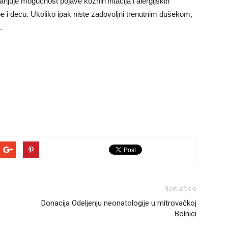
njuje mogućnost pojave kožnih iritacija i alergijskih
be i decu. Ukoliko ipak niste zadovoljni trenutnim dušekom,
.
Next article
Donacija Odeljenju neonatologije u mitrovačkoj
Bolnici