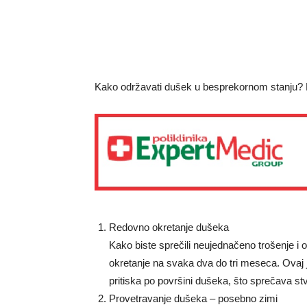
Kako održavati dušek u besprekornom stanju?
Redovno okretanje dušeka
Kako biste sprečili neujednačeno trošenje i 
okretanje na svaka dva do tri meseca. Ova
pritiska po površini dušeka, što sprečava stv
Provetravanje dušeka – posebno zimi