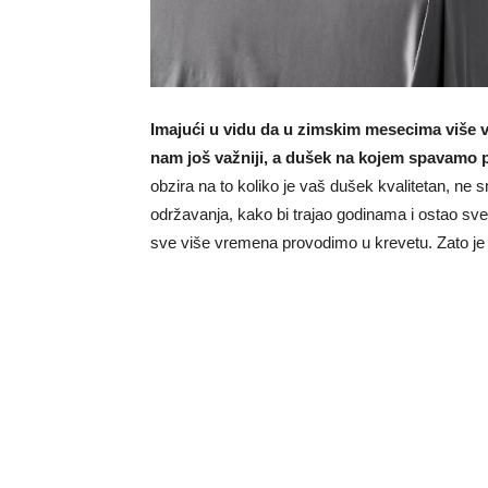
Imajući u vidu da u zimskim mesecima više 
nam još važniji, a dušek na kojem spavamo p
obzira na to koliko je vaš dušek kvalitetan, ne
održavanja, kako bi trajao godinama i ostao sve
sve više vremena provodimo u krevetu. Zato je p