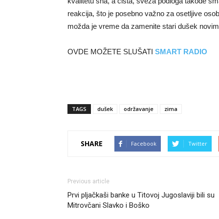
kvalitetu sna, a čista, sveža podloga takođe sma
reakcija, što je posebno važno za osetljive oso
možda je vreme da zamenite stari dušek novim
OVDE MOŽETE SLUŠATI
SMART RADIO
TAGS
dušek
održavanje
zima
SHARE
Facebook
Twitter
Previous article
Prvi pljačkaši banke u Titovoj Jugoslaviji bili su
Mitrovčani Slavko i Boško