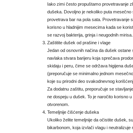
Iako zimi često propuštamo provetravanje zbo
dušeka. Dovoljno je nekoliko puta mesečno ski
provetrava bar na pola sata. Provetravanje 
korisno u hladnijim mesecima kada se korist
se razvoj bakterija, grinja i neugodnih mirisa.
Zaštitite dušek od prašine i vlage
Jedan od osnovnih načina da dušek ostane sve
navlaka stvara barijeru koja sprečava prodor
skidaju i peru, čime se održava higijena d
(preporučuje se minimalno jednom mesečno) u
koje su prirodni deo svakodnevnog korišćen
Za dodatnu zaštitu, preporučuje se stavljanj
ne dospeju u dušek. To je naročito korisno
otvorenom.
Temeljnije čišćenje dušeka
Ukoliko želite temeljnije da očistite dušek, 
bikarbonom, koja izvlači vlagu i neutralizuje