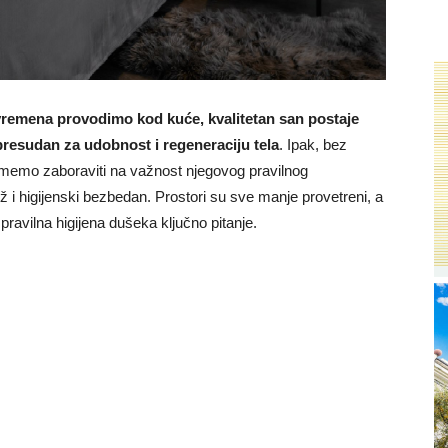
vremena provodimo kod kuće, kvalitetan san postaje
resudan za udobnost i regeneraciju tela
. Ipak, bez
 smemo zaboraviti na važnost njegovog pravilnog
ž i higijenski bezbedan. Prostori su sve manje provetreni, a
ravilna higijena dušeka ključno pitanje.