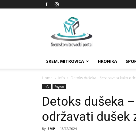
Sremskomitrovački
portal
SREM. MITROVICA
HRONIKA
SPO
Home
Info
Detoks dušeka – šest saveta kako odr
Info
Region
Detoks dušeka –
održavati dušek 
By
SMP
-
18/12/2024