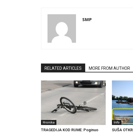
SMP
RELATED ARTICLES
MORE FROM AUTHOR
Hronika
Info
TRAGEDIJA KOD RUME: Poginuo
SUŠA OTKR