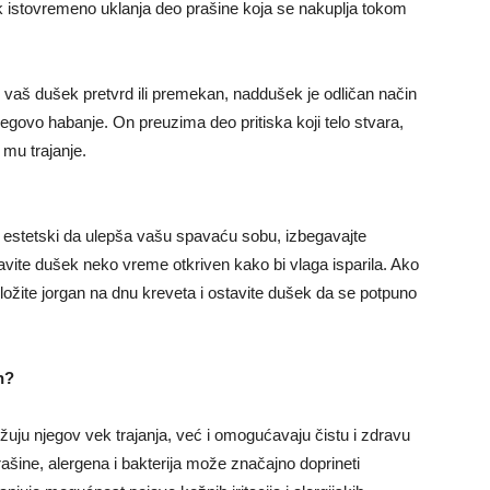
k istovremeno uklanja deo prašine koja se nakuplja tokom
vaš dušek pretvrd ili premekan, naddušek je odličan način
jegovo habanje. On preuzima deo pritiska koji telo stvara,
 mu trajanje.
 estetski da ulepša vašu spavaću sobu, izbegavajte
vite dušek neko vreme otkriven kako bi vlaga isparila. Ako
ožite jorgan na dnu kreveta i ostavite dušek da se potpuno
n?
uju njegov vek trajanja, već i omogućavaju čistu i zdravu
ašine, alergena i bakterija može značajno doprineti