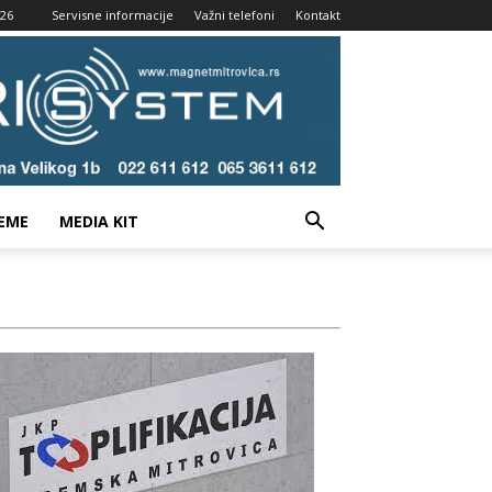
026
Servisne informacije
Važni telefoni
Kontakt
EME
MEDIA KIT