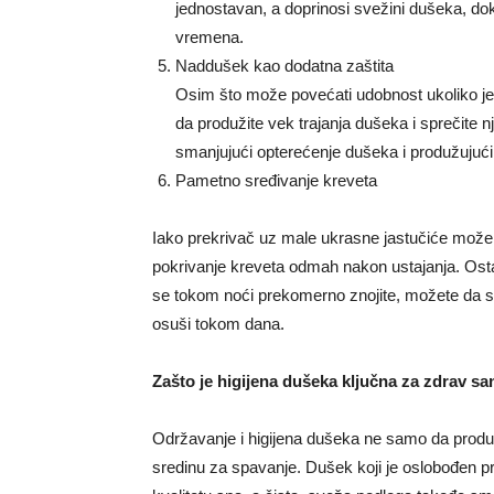
jednostavan, a doprinosi svežini dušeka, do
vremena.
Naddušek kao dodatna zaštita
Osim što može povećati udobnost ukoliko je 
da produžite vek trajanja dušeka i sprečite n
smanjujući opterećenje dušeka i produžujući
Pametno sređivanje kreveta
Iako prekrivač uz male ukrasne jastučiće može
pokrivanje kreveta odmah nakon ustajanja. Osta
se tokom noći prekomerno znojite, možete da sl
osuši tokom dana.
Zašto je higijena dušeka ključna za zdrav sa
Održavanje i higijena dušeka ne samo da produž
sredinu za spavanje. Dušek koji je oslobođen pr