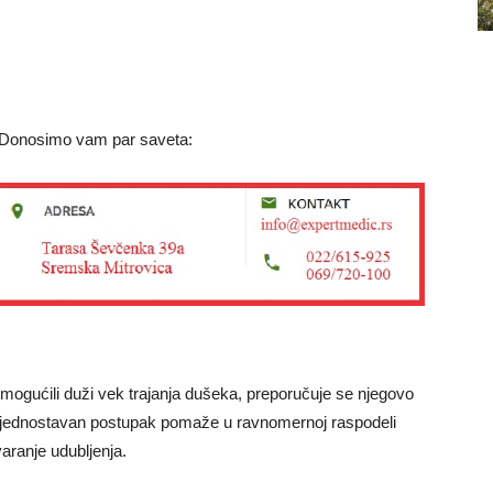
 Donosimo vam par saveta:
omogućili duži vek trajanja dušeka, preporučuje se njegovo
j jednostavan postupak pomaže u ravnomernoj raspodeli
aranje udubljenja.