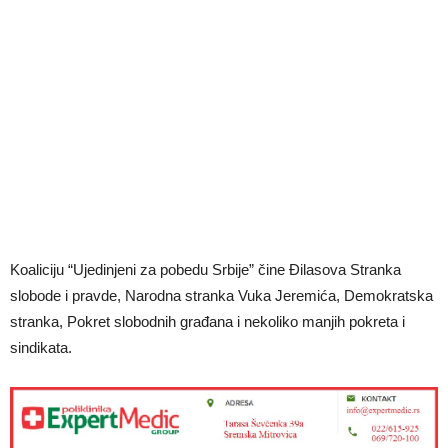
Koaliciju “Ujedinjeni za pobedu Srbije” čine Đilasova Stranka
slobode i pravde, Narodna stranka Vuka Jeremića, Demokratska
stranka, Pokret slobodnih građana i nekoliko manjih pokreta i
sindikata.