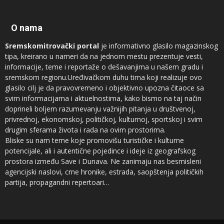
O nama
Sremskomitrovački portal
je informativno glasilo magazinskog
tipa, kreirano u nameri da na jednom mestu prezentuje vesti,
informacije, teme i reportaže o dešavanjima u našem gradu i
sremskom regionu.Uređivačkom duhu tima koji realizuje ovo
glasilo cilj je da pravovremeno i objektivno upozna čitaoce sa
svim informacijama i aktuelnostima, kako bismo na taj način
doprineli boljem razumevanju važnijih pitanja u društvenoj,
privrednoj, ekonomskoj, političkoj, kulturnoj, sportskoj i svim
drugim sferama života i rada na ovim prostorima.
Bliske su nam teme koje promovišu turističke i kulturne
potencijale, ali i autentične pojedince i ideje iz geografskog
prostora između Save i Dunava. Ne zanimaju nas besmisleni
agencijski naslovi, crne hronike, estrada, saopštenja političkih
partija, propagandni repertoari…
Novinari koji sarađuju sa
Sremskomitrovačkim portalom
sam su
vrh regionalnog sremskog novinarstva, ali ne prezamo ni od