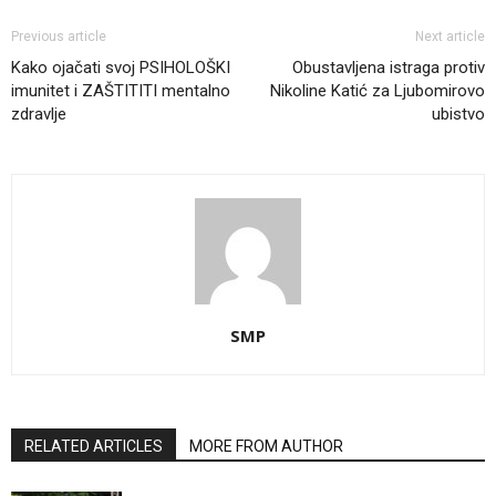
Previous article
Next article
Kako ojačati svoj PSIHOLOŠKI
Obustavljena istraga protiv
imunitet i ZAŠTITITI mentalno
Nikoline Katić za Ljubomirovo
zdravlje
ubistvo
SMP
RELATED ARTICLES
MORE FROM AUTHOR