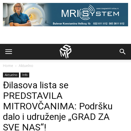
Home
Aktuelno
Aktuelno
Info
Đilasova lista se
PREDSTAVILA
MITROVČANIMA: Podršku
dalo i udruženje „GRAD ZA
SVE NAS“!