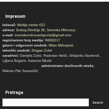
Impresum
Izdavač:
Medija centar 022
adresa:
Svetog Dimitrija 36, Sremska Mitrovica
e-mail:
sremskomitrovackiportal@gmail.com
registracioni broj medija:
IN000217
glavni i odgovorni urednik:
Milan Milivojević
tehnički urednik:
Dragan Zukić
saradnici:
Danijela Zukić, Radoslav Nešić, Srbijanka Stanković,
Ljiljana Bugarin, Katarina Nikolić
administrator društvenih mreža:
Milenko Pile Samardžić
Pretraga