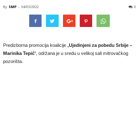
By
SMP
-
04/03/2022
0
Predizborna promocija koalicije „
Ujedinjeni za pobedu Srbije –
Marinika Tepić
“, održana je u sredu u velikoj sali mitrovačkog
pozorišta.