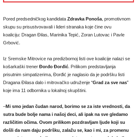
Pored predsedničkog kandidata
Zdravka Ponoša
, promotivnom
skupu su prisustvovavali i lideri stranaka koje čine ovu
koaliciju: Dragan Đilas, Marinika Tepić, Zoran Lutovac i Pavle
Grbović.
Iz Sremske Mitrovice na predizbornoj listi ove koalicije nalazi se
košarkaški trener
Đorđo Đorđić
. Prilikom predstavljanja
prisutnim simpatizerima, Đorđić je naglasio da je podršku listi
Dragana Đilasa dalo i mitrovačko udruženje “
Grad za sve nas
”
koje ima 11 odbornika u lokalnoj skupštini.
–
Mi smo jedan čudan narod, borimo se za iste vrednosti, da
sutra bude bolje nama i našoj deci, ali ipak na sve gledamo
različitim očima. Ovom prilikom pozdravljam ljude koji su
došli da nam daju podršku, zalažu se, kao i mi, za promenu