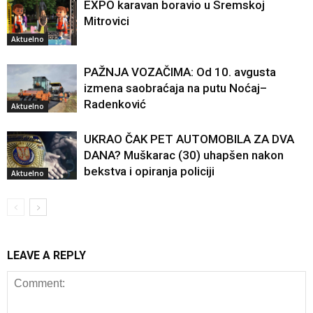
EXPO karavan boravio u Sremskoj
Mitrovici
Aktuelno
PAŽNJA VOZAČIMA: Od 10. avgusta
izmena saobraćaja na putu Noćaj–
Radenković
Aktuelno
UKRAO ČAK PET AUTOMOBILA ZA DVA
DANA? Muškarac (30) uhapšen nakon
bekstva i opiranja policiji
Aktuelno
LEAVE A REPLY