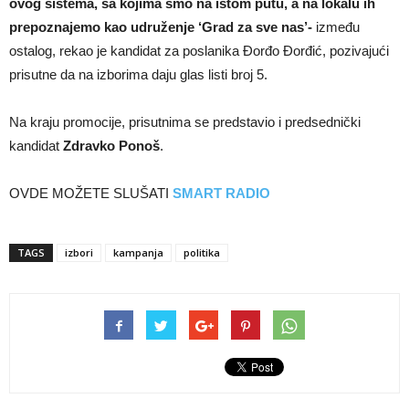
ovog sistema, sa kojima smo na istom putu, a na lokalu ih
prepoznajemo kao udruženje ‘Grad za sve nas’-
između
ostalog, rekao je kandidat za poslanika Đorđo Đorđić, pozivajući
prisutne da na izborima daju glas listi broj 5.
Na kraju promocije, prisutnima se predstavio i predsednički
kandidat
Zdravko Ponoš
.
OVDE MOŽETE SLUŠATI
SMART RADIO
TAGS
izbori
kampanja
politika