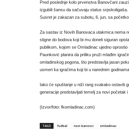
Pred poslednje kolo prvenstva Banovčani zauzima
izgubili šansu da sačuvaju status srpskoligaša
Susret je zakazan za subotu, 6. jun, sa poče
Za sastav iz Novih Banovaca utakmica nema rezu
stigne do bodova koji bi mu doneli siguran opst
publikom, kojom se Omladinac ujedno oprostio 
Paunković planira da priliku pruži mlađim igrači
omladinskog pogona, što predstavlja jasan pokaz
usmeri ka igračima koji bi u narednim godinama 
Iako će spuštanje u niži rang svakako ostaviti
generacije predstavljati temelj za novi početak
(Izvor/foto: fkomladinac.com)
TAGS
fudbal
novi banovci
omladinac