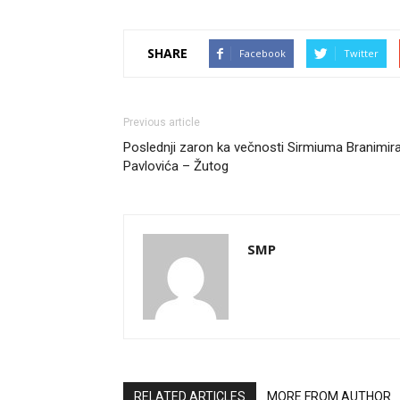
SHARE
Facebook
Twitter
Previous article
Poslednji zaron ka večnosti Sirmiuma Branimir
Pavlovića – Žutog
SMP
RELATED ARTICLES
MORE FROM AUTHOR