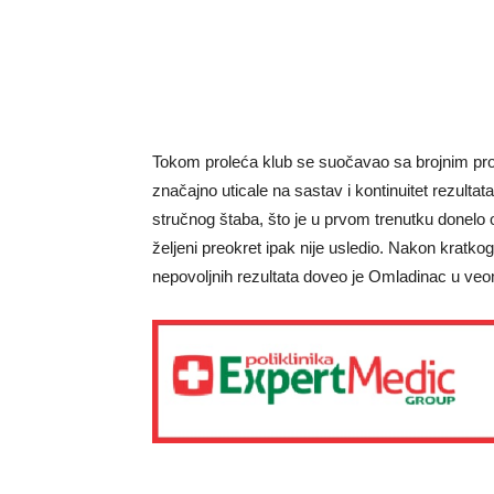
Tokom proleća klub se suočavao sa brojnim pr
značajno uticale na sastav i kontinuitet rezulta
stručnog štaba, što je u prvom trenutku donelo o
željeni preokret ipak nije usledio. Nakon kratkog
nepovoljnih rezultata doveo je Omladinac u veo