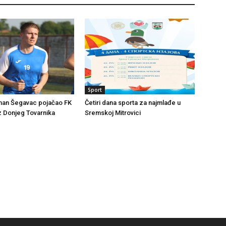
Sport
man Šegavac pojačao FK
Četiri dana sporta za najmlađe u
z Donjeg Tovarnika
Sremskoj Mitrovici