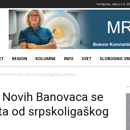
Четвртак, август 6, 2
RT
REGION
KOLUMNE
INFO
SVET
SLOBODNO VR
e u Pančevu oprašta od srpskoligaškog društva
z Novih Banovaca se
ta od srpskoligaškog