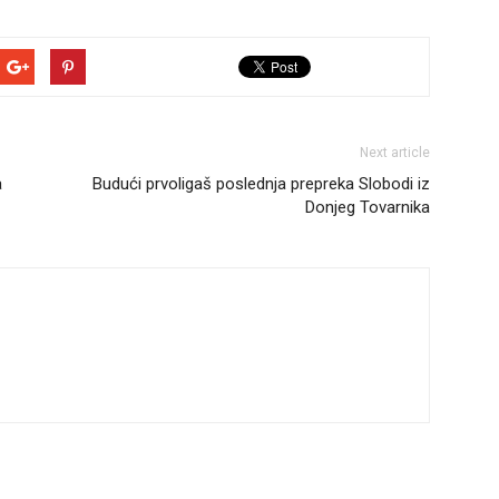
Next article
a
Budući prvoligaš poslednja prepreka Slobodi iz
Donjeg Tovarnika