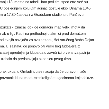
ju 13. mesto na tabeli i kao prvi tim ispod crte već su
. U poslednjem kolu Omladinac gostuje ekipi Dinama 1945.
tkom u 17.30 časova na Gradskom stadionu u Pančevu.
ltatski značaj, dok će domaćin imati veliki motiv da
anak u ligi. Kao i na prethodnoj utakmici pred domaćom
od svojih navijača za ovu sezonu, šef stručnog štaba Dejan
ma. U sastavu će ponovo biti veliki broj fudbalera iz
atelj opredeljenja kluba da u završnici prvenstva pažnju
trebalo da predstavljaju okosnicu prvog tima.
 gorak ukus, u Omladincu se nadaju da će upravo mlađe
 i povratak kluba među srpskoligaše u godinama koje dolaze.