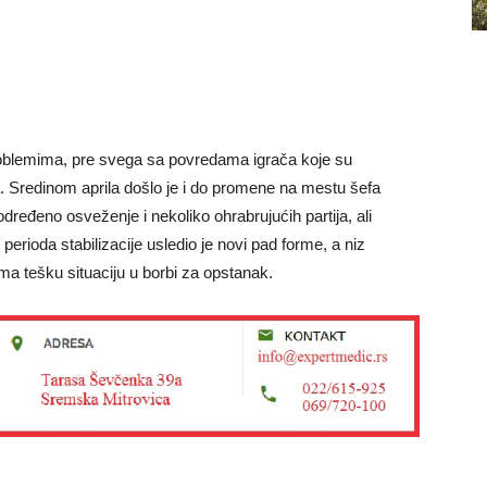
oblemima, pre svega sa povredama igrača koje su
ta. Sredinom aprila došlo je i do promene na mestu šefa
dređeno osveženje i nekoliko ohrabrujućih partija, ali
 perioda stabilizacije usledio je novi pad forme, a niz
ma tešku situaciju u borbi za opstanak.