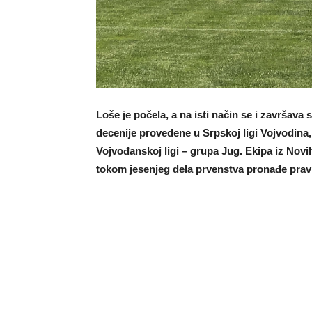
Loše je počela, a na isti način se i završav
decenije provedene u Srpskoj ligi Vojvodin
Vojvođanskoj ligi – grupa Jug. Ekipa iz Nov
tokom jesenjeg dela prvenstva pronađe pravi 