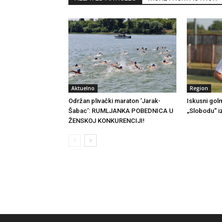
Aktuelno
Region
Održan plivački maraton ‘Jarak-
Iskusni gol
Šabac’: RUMLJANKA POBEDNICA U
„Slobodu“ i
ŽENSKOJ KONKURENCIJI!