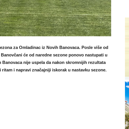
a sezona za Omladinac iz Novih Banovaca. Posle više od
a, Banovčani će od naredne sezone ponovo nastupati u
ih Banovaca nije uspela da nakon skromnijih rezultata
ritam i napravi značajniji iskorak u nastavku sezone.