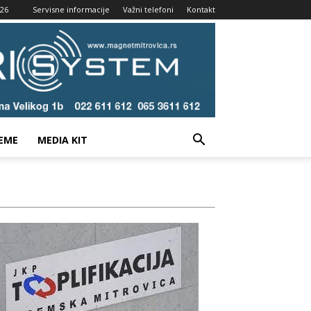
026
Servisne informacije
Važni telefoni
Kontakt
EME
MEDIA KIT