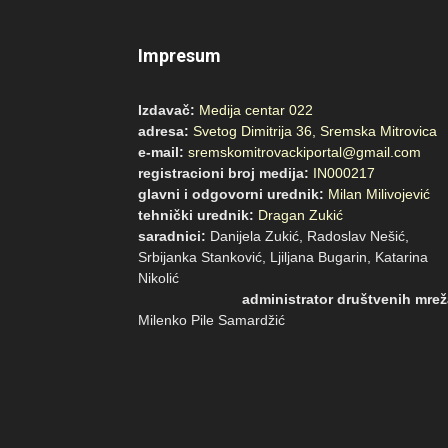
Impresum
Izdavač:
Medija centar 022
adresa:
Svetog Dimitrija 36, Sremska Mitrovica
e-mail:
sremskomitrovackiportal@gmail.com
registracioni broj medija:
IN000217
glavni i odgovorni urednik:
Milan Milivojević
tehnički urednik:
Dragan Zukić
saradnici:
Danijela Zukić, Radoslav Nešić,
Srbijanka Stanković, Ljiljana Bugarin, Katarina
Nikoli
administrator društvenih mrež
Milenko Pile Samardžić