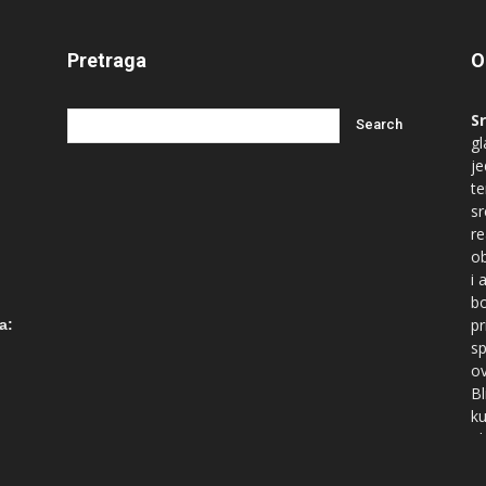
Pretraga
O
S
gl
je
te
s
re
ob
i 
bo
ć
pr
a:
sp
ov
Bl
ku
id
Du
na