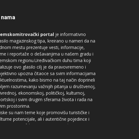
 nama
remskomitrovački portal
je informativno
asilo magazinskog tipa, kreirano u nameri da na
dnom mestu prezentuje vesti, informacije,
me i reportaže o dešavanjima u našem gradu i
remskom regionu.Uređivačkom duhu tima koji
alizuje ovo glasilo cilj je da pravovremeno i
jektivno upozna čitaoce sa svim informacijama
aktuelnostima, kako bismo na taj način doprineli
ljem razumevanju važnijih pitanja u društvenoj,
ivrednoj, ekonomskoj, političkoj, kulturnoj,
ortskoj i svim drugim sferama života i rada na
im prostorima.
iske su nam teme koje promovišu turističke i
lturne potencijale, ali i autentične pojedince i
eje iz geografskog prostora između Save i
nava. Ne zanimaju nas besmisleni agencijski
slovi, crne hronike, estrada, saopštenja