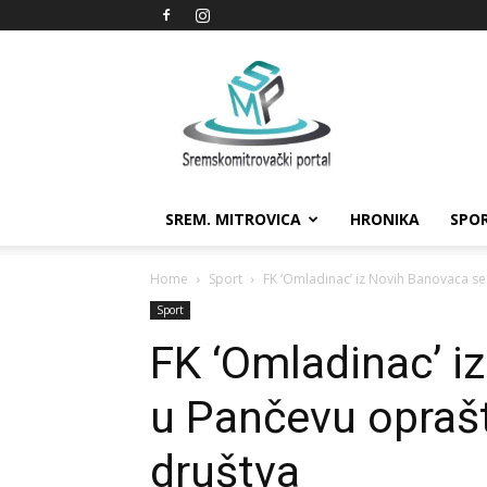
Sremskomitrovački
portal
SREM. MITROVICA
HRONIKA
SPO
Home
Sport
FK ‘Omladinac’ iz Novih Banovaca s
Sport
FK ‘Omladinac’ i
u Pančevu opraš
društva