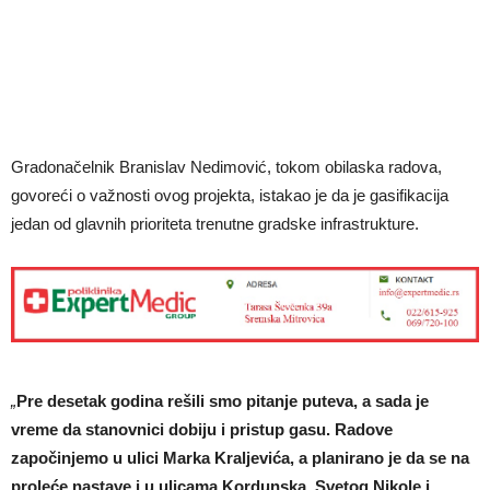
Gradonačelnik Branislav Nedimović, tokom obilaska radova,
govoreći o važnosti ovog projekta, istakao je da je gasifikacija
jedan od glavnih prioriteta trenutne gradske infrastrukture.
„
Pre desetak godina rešili smo pitanje puteva, a sada je
vreme da stanovnici dobiju i pristup gasu. Radove
započinjemo u ulici Marka Kraljevića, a planirano je da se na
proleće nastave i u ulicama Kordunska, Svetog Nikole i