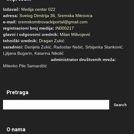
Izdavač:
Medija centar 022
adresa:
Svetog Dimitrija 36, Sremska Mitrovica
e-mail:
sremskomitrovackiportal@gmail.com
registracioni broj medija:
IN000217
glavni i odgovorni urednik:
Milan Milivojević
tehnički urednik:
Dragan Zukić
saradnici:
Danijela Zukić, Radoslav Nešić, Srbijanka Stanković,
Ljiljana Bugarin, Katarina Nikolić
administrator društvenih mreža:
Milenko Pile Samardžić
Pretraga
O nama