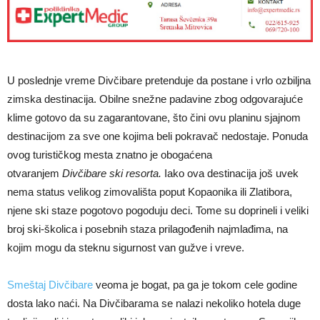
U poslednje vreme Divčibare pretenduje da postane i vrlo ozbiljna
zimska destinacija. Obilne snežne padavine zbog odgovarajuće
klime gotovo da su zagarantovane, što čini ovu planinu sjajnom
destinacijom za sve one kojima beli pokravač nedostaje. Ponuda
ovog turističkog mesta znatno je obogaćena
otvaranjem
Divčibare ski resorta.
Iako ova destinacija još uvek
nema status velikog zimovališta poput Kopaonika ili Zlatibora,
njene ski staze pogotovo pogoduju deci. Tome su doprineli i veliki
broj ski-školica i posebnih staza prilagođenih najmlađima, na
kojim mogu da steknu sigurnost van gužve i vreve.
Smeštaj Divčibare
veoma je bogat, pa ga je tokom cele godine
dosta lako naći. Na Divčibarama se nalazi nekoliko hotela duge