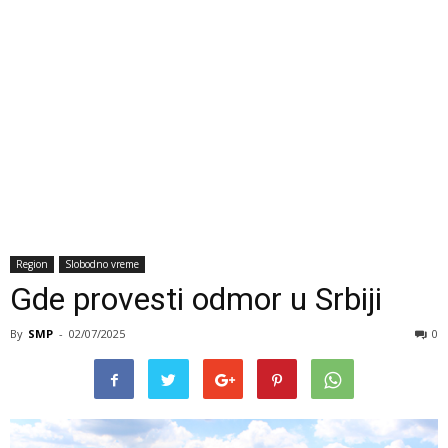
Region
Slobodno vreme
Gde provesti odmor u Srbiji
By
SMP
-
02/07/2025
0