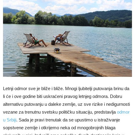
Letnji odmor sve je bliže i bliže. Mnogi ljubitelji putovanja brinu da
li će i ove godine biti uskraćeni pravog letnjeg odmora. Dobru
alternativu putovanju u daleke zemlje, uz sve rizike i nedigurnosti
vezane za trenutnu svetsku političku situaciju, predstavlja
odmor
u Srbiji
. Sada je pravi trenutak da se upustimo u istraživanje
sopstvene zemlje i otkrijemo neka od mnogobrojnih blaga