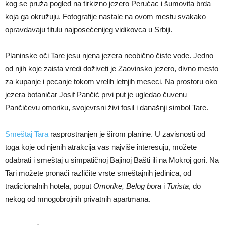
kog se pruža pogled na tirkizno jezero Perućac i šumovita brda
koja ga okružuju. Fotografije nastale na ovom mestu svakako
opravdavaju titulu najposećenijeg vidikovca u Srbiji.
Planinske oči Tare jesu njena jezera neobično čiste vode. Jedno
od njih koje zaista vredi doživeti je Zaovinsko jezero, divno mesto
za kupanje i pecanje tokom vrelih letnjih meseci. Na prostoru oko
jezera botaničar Josif Pančić prvi put je ugledao čuvenu
Pančićevu omoriku, svojevrsni živi fosil i današnji simbol Tare.
Smeštaj Tara
rasprostranjen je širom planine. U zavisnosti od
toga koje od njenih atrakcija vas najviše interesuju, možete
odabrati i smeštaj u simpatičnoj Bajinoj Bašti ili na Mokroj gori. Na
Tari možete pronaći različite vrste smeštajnih jedinica, od
tradicionalnih hotela, poput
Omorike, Belog bora
i
Turista
, do
nekog od mnogobrojnih privatnih apartmana.