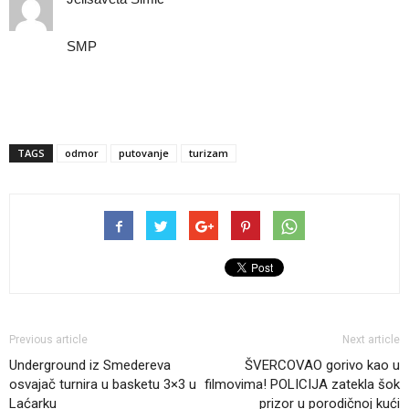
SMP
TAGS
odmor
putovanje
turizam
Previous article
Next article
Underground iz Smedereva
ŠVERCOVAO gorivo kao u
osvajač turnira u basketu 3×3 u
filmovima! POLICIJA zatekla šok
Laćarku
prizor u porodičnoj kući