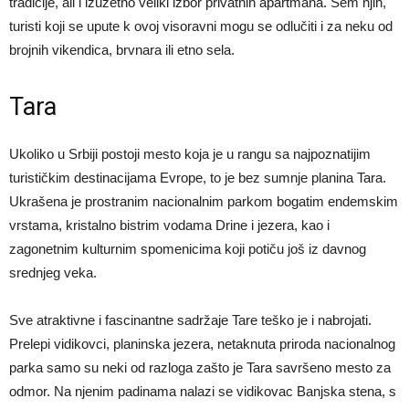
tradicije, ali i izuzetno veliki izbor privatnih apartmana. Sem njih,
turisti koji se upute k ovoj visoravni mogu se odlučiti i za neku od
brojnih vikendica, brvnara ili etno sela.
Tara
Ukoliko u Srbiji postoji mesto koja je u rangu sa najpoznatijim
turističkim destinacijama Evrope, to je bez sumnje planina Tara.
Ukrašena je prostranim nacionalnim parkom bogatim endemskim
vrstama, kristalno bistrim vodama Drine i jezera, kao i
zagonetnim kulturnim spomenicima koji potiču još iz davnog
srednjeg veka.
Sve atraktivne i fascinantne sadržaje Tare teško je i nabrojati.
Prelepi vidikovci, planinska jezera, netaknuta priroda nacionalnog
parka samo su neki od razloga zašto je Tara savršeno mesto za
odmor. Na njenim padinama nalazi se vidikovac Banjska stena, s