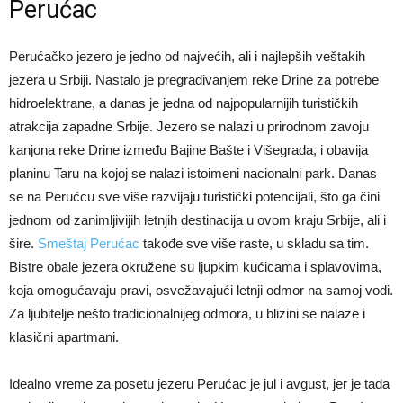
Perućac
Perućačko jezero je jedno od najvećih, ali i najlepših veštakih
jezera u Srbiji. Nastalo je pregrađivanjem reke Drine za potrebe
hidroelektrane, a danas je jedna od najpopularnijih turističkih
atrakcija zapadne Srbije. Jezero se nalazi u prirodnom zavoju
kanjona reke Drine između Bajine Bašte i Višegrada, i obavija
planinu Taru na kojoj se nalazi istoimeni nacionalni park. Danas
se na Perućcu sve više razvijaju turistički potencijali, što ga čini
jednom od zanimljivijih letnjih destinacija u ovom kraju Srbije, ali i
šire.
Smeštaj Perućac
takođe sve više raste, u skladu sa tim.
Bistre obale jezera okružene su ljupkim kućicama i splavovima,
koja omogućavaju pravi, osvežavajući letnji odmor na samoj vodi.
Za ljubitelje nešto tradicionalnijeg odmora, u blizini se nalaze i
klasični apartmani.
Idealno vreme za posetu jezeru Perućac je jul i avgust, jer je tada