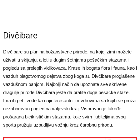
Divčibare
Divčibare su planina božanstvene prirode, na kojoj zimi možete
uživati u skijanju, a leti u dugim šetnjama pešačkim stazama i
pogledu sa prelepih vidikovaca. Krase ih bogata flora i fauna, kao i
vazduh blagotvornog dejstva zbog koga su Divčibare proglašene
vazdušnom banjom. Najbolji način da upoznate sve skrivene
dragulje prirode Divčibara jeste da pratite duge pešačke staze.
Ima ih pet i vode ka najinteresantnijim vrhovima sa kojih se pruža
nezaboravan pogled na valjevski kraj. Visoravan je takođe
prošarana biciklističkim stazama, koje svim ljubiteljima ovog
sporta pružaju uzbudljivu vožnju kroz čarobnu prirodu.