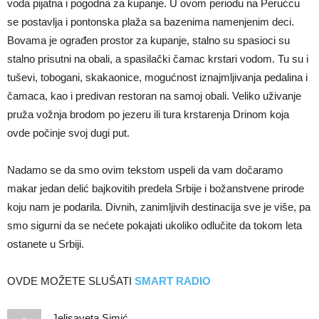
voda pijatna i pogodna za kupanje. U ovom periodu na Perućcu
se postavlja i pontonska plaža sa bazenima namenjenim deci.
Bovama je ograđen prostor za kupanje, stalno su spasioci su
stalno prisutni na obali, a spasilački čamac krstari vodom. Tu su i
tuševi, tobogani, skakaonice, mogućnost iznajmljivanja pedalina i
čamaca, kao i predivan restoran na samoj obali. Veliko uživanje
pruža vožnja brodom po jezeru ili tura krstarenja Drinom koja
ovde počinje svoj dugi put.
Nadamo se da smo ovim tekstom uspeli da vam dočaramo
makar jedan delić bajkovitih predela Srbije i božanstvene prirode
koju nam je podarila. Divnih, zanimljivih destinacija sve je više, pa
smo sigurni da se nećete pokajati ukoliko odlučite da tokom leta
ostanete u Srbiji.
OVDE MOŽETE SLUŠATI
SMART RADIO
Jelisaveta Simić