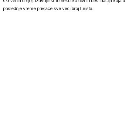
skrivenih u njoj. Izdvojili smo nekoliko divnih destinacija koja u
poslednje vreme privlače sve veći broj turista.