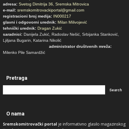
adresa:
Svetog Dimitrija 36, Sremska Mitrovica
e-mail:
sremskomitrovackiportal@gmail.com
registracioni broj medija:
IN000217
glavni i odgovorni urednik:
Milan Milivojević
tehnički urednik:
Dragan Zukić
saradnici:
Danijela Zukić, Radoslav Nešić, Srbijanka Stanković,
Ljiljana Bugarin, Katarina Nikolić
administrator društvenih mreža:
Milenko Pile Samardžić
Pretraga
O nama
Sremskomitrovački portal
je informativno glasilo magazinskog