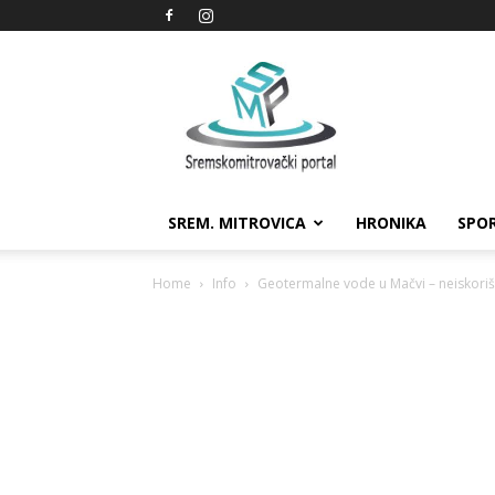
Sremskomitrovački
portal
SREM. MITROVICA
HRONIKA
SPO
Home
Info
Geotermalne vode u Mačvi – neiskor