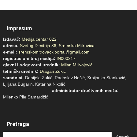
Impresum
Izdavač:
Medija centar 022
adresa:
Svetog Dimitrija 36, Sremska Mitrovica
e-mail:
sremskomitrovackiportal@gmail.com
registracioni broj medija:
IN000217
glavni i odgovorni urednik:
Milan Milivojević
tehnički urednik:
Dragan Zukić
saradnici:
Danijela Zukić, Radoslav Nešić, Srbijanka Stanković,
Ljiljana Bugarin, Katarina Nikolić
administrator društvenih mreža:
Milenko Pile Samardžić
Pretraga