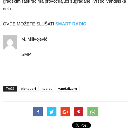
gradskim raskršćima provocirajući sugrađane i vršeći vandalska
dela.
OVDE MOŽETE SLUŠATI
SMART RADIO
M. Milivojević
SMP
TAGS
blokaderi
toalet
vandalizam