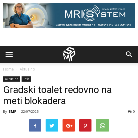
Home
Aktuelno
Aktuelno
Info
Gradski toalet redovno na
meti blokadera
By
SMP
-
22/07/2025
0