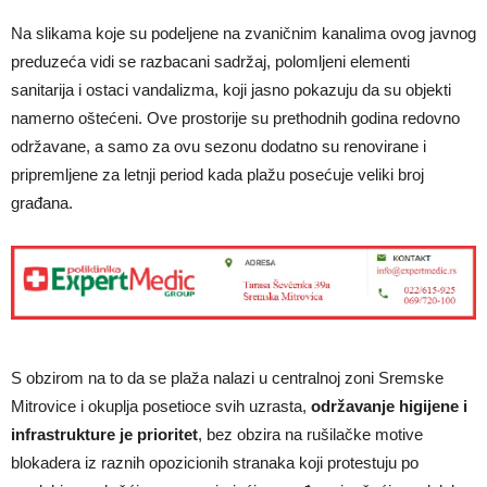
Na slikama koje su podeljene na zvaničnim kanalima ovog javnog
preduzeća vidi se razbacani sadržaj, polomljeni elementi
sanitarija i ostaci vandalizma, koji jasno pokazuju da su objekti
namerno oštećeni. Ove prostorije su prethodnih godina redovno
održavane, a samo za ovu sezonu dodatno su renovirane i
pripremljene za letnji period kada plažu posećuje veliki broj
građana.
S obzirom na to da se plaža nalazi u centralnoj zoni Sremske
Mitrovice i okuplja posetioce svih uzrasta,
održavanje higijene i
infrastrukture je prioritet
, bez obzira na rušilačke motive
blokadera iz raznih opozicionih stranaka koji protestuju po