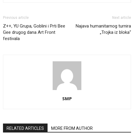
Previous article
Next article
Z++, YU Grupa, Goblini i Prti Bee
Najava humanitarnog turnira
Gee drugog dana Art Front
„Trojka iz bloka“
festivala
SMP
RELATED ARTICLES
MORE FROM AUTHOR