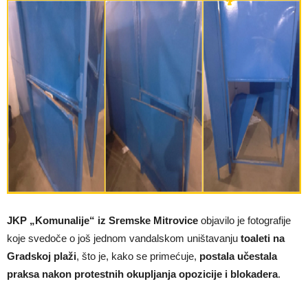
JKP „Komunalije“ iz Sremske Mitrovice
objavilo je fotografije
koje svedoče o još jednom vandalskom uništavanju
toaleti na
Gradskoj plaži
, što je, kako se primećuje,
postala učestala
praksa nakon protestnih okupljanja opozicije i blokadera
.