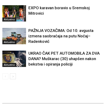
EXPO karavan boravio u Sremskoj
Mitrovici
Aktuelno
PAŽNJA VOZAČIMA: Od 10. avgusta
izmena saobraćaja na putu Noćaj–
Radenković
Aktuelno
UKRAO ČAK PET AUTOMOBILA ZA DVA
DANA? Muškarac (30) uhapšen nakon
bekstva i opiranja policiji
Aktuelno