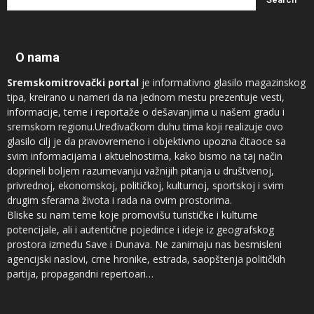
O nama
Sremskomitrovački portal
je informativno glasilo magazinskog
tipa, kreirano u nameri da na jednom mestu prezentuje vesti,
informacije, teme i reportaže o dešavanjima u našem gradu i
sremskom regionu.Uređivačkom duhu tima koji realizuje ovo
glasilo cilj je da pravovremeno i objektivno upozna čitaoce sa
svim informacijama i aktuelnostima, kako bismo na taj način
doprineli boljem razumevanju važnijih pitanja u društvenoj,
privrednoj, ekonomskoj, političkoj, kulturnoj, sportskoj i svim
drugim sferama života i rada na ovim prostorima.
Bliske su nam teme koje promovišu turističke i kulturne
potencijale, ali i autentične pojedince i ideje iz geografskog
prostora između Save i Dunava. Ne zanimaju nas besmisleni
agencijski naslovi, crne hronike, estrada, saopštenja političkih
partija, propagandni repertoari…
Novinari koji sarađuju sa
Sremskomitrovačkim portalom
sam su