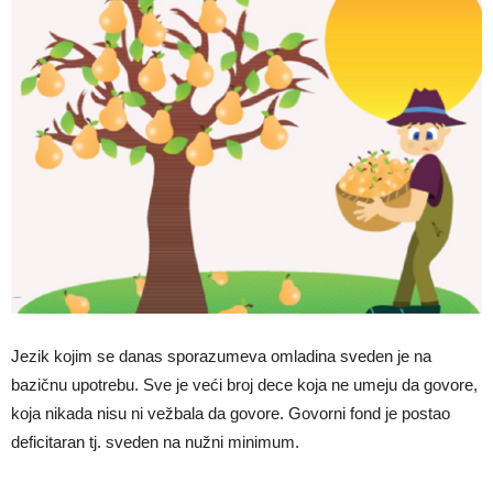
Jezik kojim se danas sporazumeva omladina sveden je na
bazičnu upotrebu. Sve je veći broj dece koja ne umeju da govore,
koja nikada nisu ni vežbala da govore. Govorni fond je postao
deficitaran tj. sveden na nužni minimum.