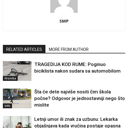
SMP
RELATED ARTICLES
MORE FROM AUTHOR
TRAGEDIJA KOD RUME: Poginuo
biciklista nakon sudara sa automobilom
Hronika
Šta će dete najviše nositi čim škola
počne? Odgovor je jednostavniji nego što
mislite
Info
Letnji umor ili znak za uzbunu: Lekarka
objašnjava kada vrućina postaje opasna