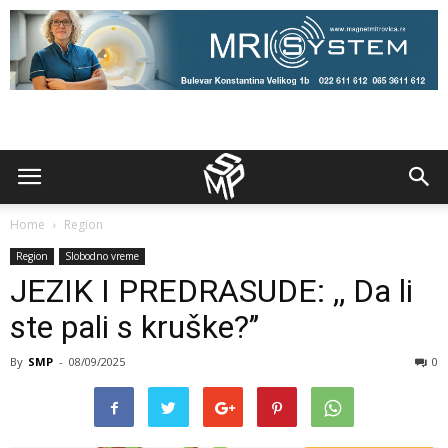
Home
Region
Region
Slobodno vreme
JEZIK I PREDRASUDE: ,, Da li
ste pali s kruške?’’
By
SMP
-
08/09/2025
0