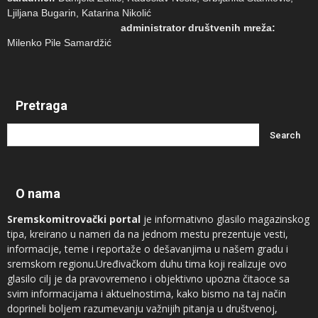
Ljiljana Bugarin, Katarina Nikolić
administrator društvenih mreža:
Milenko Pile Samardžić
Pretraga
O nama
Sremskomitrovački portal
je informativno glasilo magazinskog
tipa, kreirano u nameri da na jednom mestu prezentuje vesti,
informacije, teme i reportaže o dešavanjima u našem gradu i
sremskom regionu.Uređivačkom duhu tima koji realizuje ovo
glasilo cilj je da pravovremeno i objektivno upozna čitaoce sa
svim informacijama i aktuelnostima, kako bismo na taj način
doprineli boljem razumevanju važnijih pitanja u društvenoj,