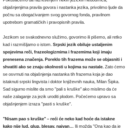
objašnjenjima pravila govora i nastanka jezika, privolimo ljude da
počnu sa obogaćivanjem svog govornog fonda, pravilnom
upotrebom gramatičkih i pravopisnih pravila.
Jezikom se svakodnevno služimo, govorimo ili pišemo, ali retko
kad i razmišljamo o istom.
Srpski jezik obiluje ustaljenim
spojevima reči, frazeologizmima i frazemima koji imaju
prenesena značenja. Poreklo tih frazema može se objasniti i
shvatiti ako se znaju okolnosti u kojima su nastale.
Zato ćemo
se osvrnuti na objašnjenja nastanka tih frazema koja je dao
istaknuti srpski lingvista i doktor književnih nauka, Milan Šipka.
Sad sigurno mislite da smo ’’pali s kruške’’ ako mislimo da će
naše zalaganje za jezik uroditi plodom. Počećemo upravo sa
objašnjenjem izraza ’’pasti s kruške’’.
’’Nisam pao s kruške’’ – reći će neko kad hoće da istakne
kako nije lud, glup, blesav, naivan…
Ili možda ’’Ona kao da je