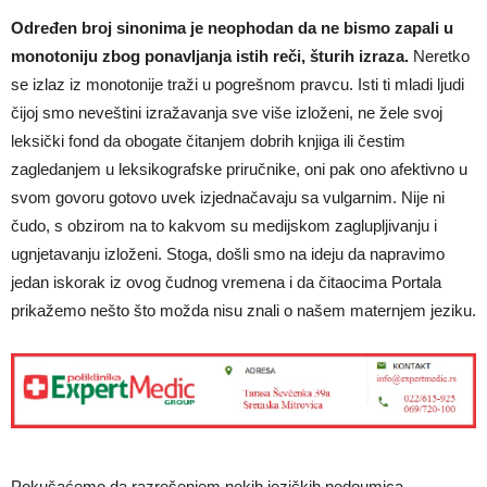
Određen broj sinonima je neophodan da ne bismo zapali u
monotoniju zbog ponavljanja istih reči, šturih izraza.
Neretko
se izlaz iz monotonije traži u pogrešnom pravcu. Isti ti mladi ljudi
čijoj smo neveštini izražavanja sve više izloženi, ne žele svoj
leksički fond da obogate čitanjem dobrih knjiga ili čestim
zagledanjem u leksikografske priručnike, oni pak ono afektivno u
svom govoru gotovo uvek izjednačavaju sa vulgarnim. Nije ni
čudo, s obzirom na to kakvom su medijskom zaglupljivanju i
ugnjetavanju izloženi. Stoga, došli smo na ideju da napravimo
jedan iskorak iz ovog čudnog vremena i da čitaocima Portala
prikažemo nešto što možda nisu znali o našem maternjem jeziku.
Pokušaćemo da razrešenjem nekih jezičkih nedoumica,