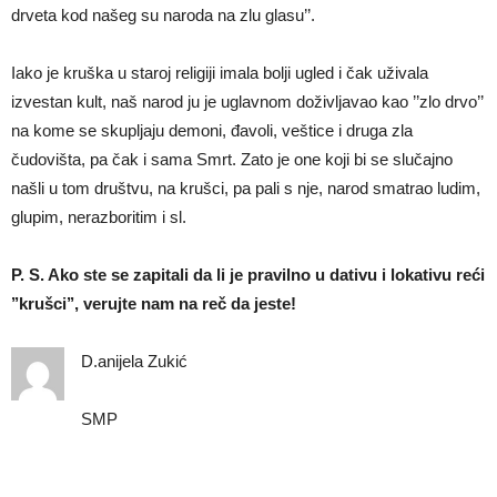
drveta kod našeg su naroda na zlu glasu’’.
Iako je kruška u staroj religiji imala bolji ugled i čak uživala
izvestan kult, naš narod ju je uglavnom doživljavao kao ’’zlo drvo’’
na kome se skupljaju demoni, đavoli, veštice i druga zla
čudovišta, pa čak i sama Smrt. Zato je one koji bi se slučajno
našli u tom društvu, na krušci, pa pali s nje, narod smatrao ludim,
glupim, nerazboritim i sl.
P. S. Ako ste se zapitali da li je pravilno u dativu i lokativu reći
’’krušci’’, verujte nam na reč da jeste!
D.anijela Zukić
SMP