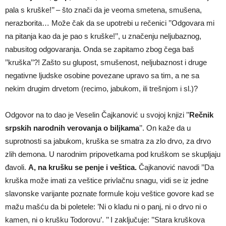
pala s kruške!’’ – što znači da je veoma smetena, smušena,
nerazborita… Može čak da se upotrebi u rečenici ’’Odgovara mi
na pitanja kao da je pao s kruške!’’, u značenju neljubaznog,
nabusitog odgovaranja. Onda se zapitamo zbog čega baš
’’kruška’’?! Zašto su glupost, smušenost, neljubaznost i druge
negativne ljudske osobine povezane upravo sa tim, a ne sa
nekim drugim drvetom (recimo, jabukom, ili trešnjom i sl.)?
Odgovor na to dao je Veselin Čajkanović u svojoj knjizi ’’
Rečnik
srpskih narodnih verovanja o biljkama
’’. On kaže da u
suprotnosti sa jabukom, kruška se smatra za zlo drvo, za drvo
zlih demona. U narodnim pripovetkama pod kruškom se skupljaju
đavoli.
A, na krušku se penje i veštica.
Čajkanović navodi ’’Da
kruška može imati za veštice privlačnu snagu, vidi se iz jedne
slavonske varijante poznate formule koju veštice govore kad se
mažu mašću da bi poletele: ’Ni o kladu ni o panj, ni o drvo ni o
kamen, ni o krušku Todorovu’. ’’ I zaključuje: ’’Stara kruškova