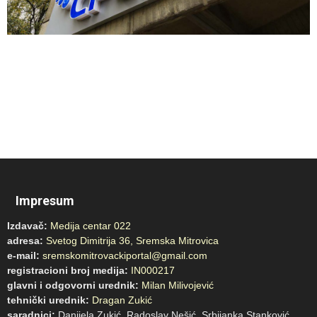
Impresum
Izdavač:
Medija centar 022
adresa:
Svetog Dimitrija 36, Sremska Mitrovica
e-mail:
sremskomitrovackiportal@gmail.com
registracioni broj medija:
IN000217
glavni i odgovorni urednik:
Milan Milivojević
tehnički urednik:
Dragan Zukić
saradnici:
Danijela Zukić, Radoslav Nešić, Srbijanka Stanković,