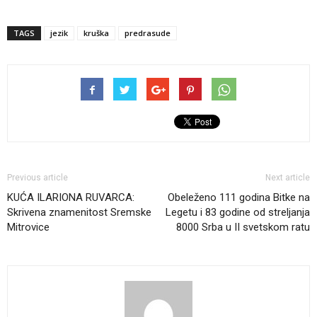
TAGS
jezik
kruška
predrasude
Previous article
Next article
KUĆA ILARIONA RUVARCA:
Obeleženo 111 godina Bitke na
Skrivena znamenitost Sremske
Legetu i 83 godine od streljanja
Mitrovice
8000 Srba u II svetskom ratu