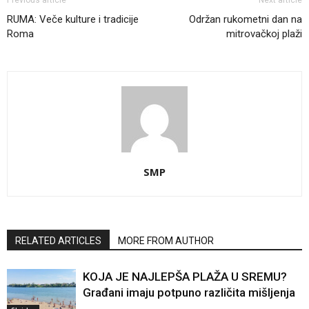
Previous article
Next article
RUMA: Veče kulture i tradicije
Održan rukometni dan na
Roma
mitrovačkoj plaži
SMP
RELATED ARTICLES
MORE FROM AUTHOR
KOJA JE NAJLEPŠA PLAŽA U SREMU?
Građani imaju potpuno različita mišljenja