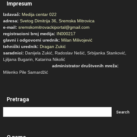
Impresum
Izdavač:
Medija centar 022
adresa:
Svetog Dimitrija 36, Sremska Mitrovica
e-mail:
sremskomitrovackiportal@gmail.com
registracioni broj medija:
IN000217
glavni i odgovorni urednik:
Milan Milivojević
tehnički urednik:
Dragan Zukić
saradnici:
Danijela Zukić, Radoslav Nešić, Srbijanka Stanković,
Ljiljana Bugarin, Katarina Nikolić
administrator društvenih mreža:
Milenko Pile Samardžić
Pretraga