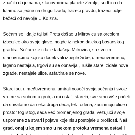
značilo da je nama, stanovnicima planete Zemlje, sudbina da
lutamo sa jedne na drugu livadu, tražeći pravdu, tražeći bolje,
bežeći od nevolje… Ko zna.
Sećam se i da je taj isti Prota došao u Mitrovicu sa oreolom
izbeglice oko svoje glave, negde iz nekog dalekog bosanskog
gradića. Sećam se i da je tadašnja Mitrovica, sa svojim
stanovnicima koji su dočekivali izbegle Srbe, u međuvremenu,
lagano nestajala, trgovi su se obnavljali, rušile stare, zidale nove
zgrade, nestajale ulice, asfaltirale se nove.
Starci su, u međuvremenu, umirali noseći svoja sećanja i svoje
vreme sa sobom u grob, a mi ostali, stareći, sve smo više počeli
da shvatamo da neka druga deca, tek rođena, zauzimaju ulice i
prostor tog istog, sada već promenjenog grada, vezujući svoje
uspomene za stvari i pojave koje nisu postojale u prošlosti.
Naš
grad, onaj u kojem smo u nekom protoku vremena ostavili