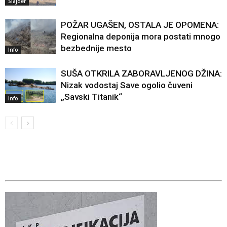
Slajder
POŽAR UGAŠEN, OSTALA JE OPOMENA:
Regionalna deponija mora postati mnogo
bezbednije mesto
Info
SUŠA OTKRILA ZABORAVLJENOG DŽINA:
Nizak vodostaj Save ogolio čuveni
„Savski Titanik“
Info