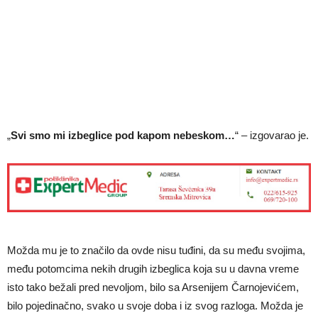
„
Svi smo mi izbeglice pod kapom nebeskom…
“ – izgovarao je.
Možda mu je to značilo da ovde nisu tuđini, da su među svojima,
među potomcima nekih drugih izbeglica koja su u davna vreme
isto tako bežali pred nevoljom, bilo sa Arsenijem Čarnojevićem,
bilo pojedinačno, svako u svoje doba i iz svog razloga. Možda je