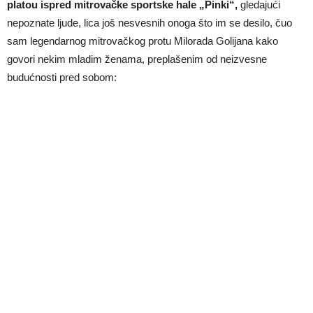
platou ispred mitrovačke sportske hale „Pinki“,
gledajući
nepoznate ljude, lica još nesvesnih onoga što im se desilo, čuo
sam legendarnog mitrovačkog protu Milorada Golijana kako
govori nekim mladim ženama, preplašenim od neizvesne
budućnosti pred sobom: