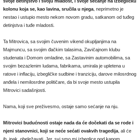
svoje detinjstvo i svoju mladost, i svoje sećanje na izbegličku
kolonu koja se, kao lavina, sručila u njega
, neprimetno je
nestao i ustupio mesto nekom novom gradu, satkanom od tuđeg
detinjstva i tuđe mladosti.
Ta Mitrovica, sa svojim čuvenim vikend okupljanjima na
Majmuncu, sa svojim đačkim talasima, Zavičajnom klubu
studenata i Domom omladine, sa Zastavinim automobilima, sa
svojim bezazlenim ludama, fabrikama, umirala je upletena u
ratove i inflaciju, izbegličke sudbine i tranziciju, darove milosrdnog
anđela i nemilosrdne političare, da bi svoje mesto ustupila
Mitrovici sadašnjosti.
Nama, koji sve preživesmo, ostaje samo sećanje na nju.
Mitrovici budućnosti ostaje nada da će dočekati da se rode i
njeni stanovnici, koji se neće sećati ovakvih tragedija
, ali će
ih, ipak, obeležavati. Jer, svi smo mi izbeglice pod kapom