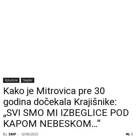
Kolumne
Slajder
Kako je Mitrovica pre 30
godina dočekala Krajišnike:
„SVI SMO MI IZBEGLICE POD
KAPOM NEBESKOM…“
By
SMP
-
12/08/2025
0