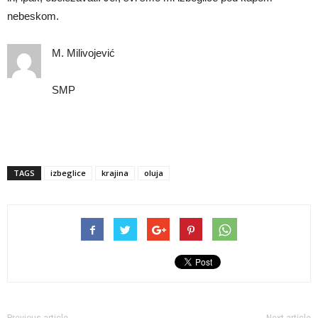
nebeskom.
M. Milivojević
SMP
TAGS
izbeglice
krajina
oluja