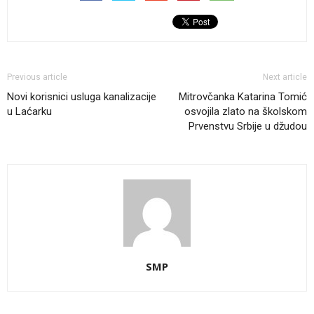
Previous article
Next article
Novi korisnici usluga kanalizacije
Mitrovčanka Katarina Tomić
u Laćarku
osvojila zlato na školskom
Prvenstvu Srbije u džudou
SMP