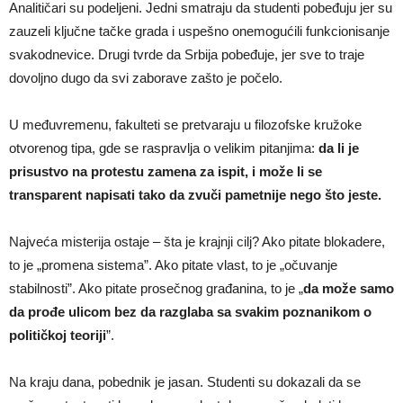
Analitičari su podeljeni. Jedni smatraju da studenti pobeđuju jer su
zauzeli ključne tačke grada i uspešno onemogućili funkcionisanje
svakodnevice. Drugi tvrde da Srbija pobeđuje, jer sve to traje
dovoljno dugo da svi zaborave zašto je počelo.
U međuvremenu, fakulteti se pretvaraju u filozofske kružoke
otvorenog tipa, gde se raspravlja o velikim pitanjima:
da li je
prisustvo na protestu zamena za ispit, i može li se
transparent napisati tako da zvuči pametnije nego što jeste.
Najveća misterija ostaje – šta je krajnji cilj? Ako pitate blokadere,
to je „promena sistema”. Ako pitate vlast, to je „očuvanje
stabilnosti”. Ako pitate prosečnog građanina, to je „
da može samo
da prođe ulicom bez da razglaba sa svakim poznanikom o
političkoj teoriji
”.
Na kraju dana, pobednik je jasan. Studenti su dokazali da se