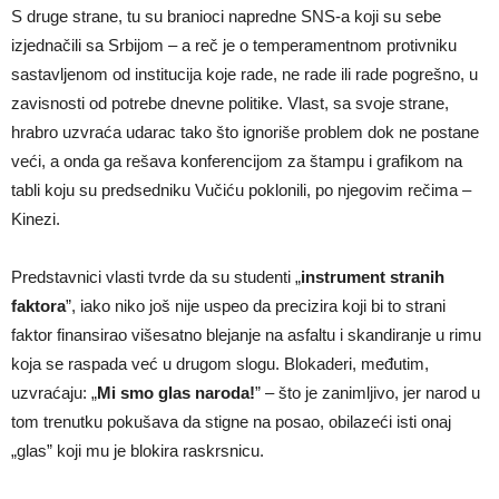
S druge strane, tu su branioci napredne SNS-a koji su sebe
izjednačili sa Srbijom – a reč je o temperamentnom protivniku
sastavljenom od institucija koje rade, ne rade ili rade pogrešno, u
zavisnosti od potrebe dnevne politike. Vlast, sa svoje strane,
hrabro uzvraća udarac tako što ignoriše problem dok ne postane
veći, a onda ga rešava konferencijom za štampu i grafikom na
tabli koju su predsedniku Vučiću poklonili, po njegovim rečima –
Kinezi.
Predstavnici vlasti tvrde da su studenti „
instrument stranih
faktora
”, iako niko još nije uspeo da precizira koji bi to strani
faktor finansirao višesatno blejanje na asfaltu i skandiranje u rimu
koja se raspada već u drugom slogu. Blokaderi, međutim,
uzvraćaju: „
Mi smo glas naroda!
” – što je zanimljivo, jer narod u
tom trenutku pokušava da stigne na posao, obilazeći isti onaj
„glas” koji mu je blokira raskrsnicu.