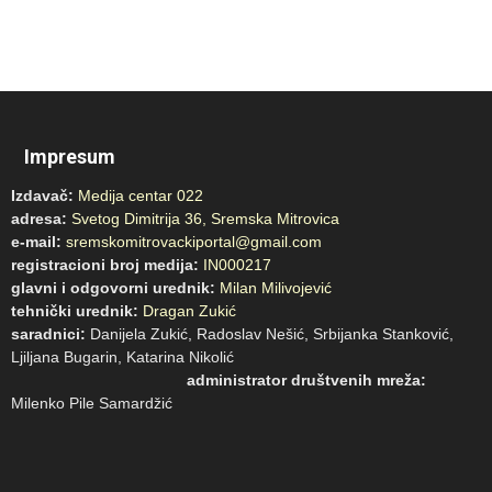
Impresum
Izdavač:
Medija centar 022
adresa:
Svetog Dimitrija 36, Sremska Mitrovica
e-mail:
sremskomitrovackiportal@gmail.com
registracioni broj medija:
IN000217
glavni i odgovorni urednik:
Milan Milivojević
tehnički urednik:
Dragan Zukić
saradnici:
Danijela Zukić, Radoslav Nešić, Srbijanka Stanković,
Ljiljana Bugarin, Katarina Nikolić
administrator društvenih mreža:
Milenko Pile Samardžić