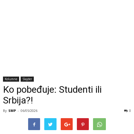
Kolumne
Slajder
Ko pobeđuje: Studenti ili
Srbija?!
By
SMP
-
06/05/2026
0