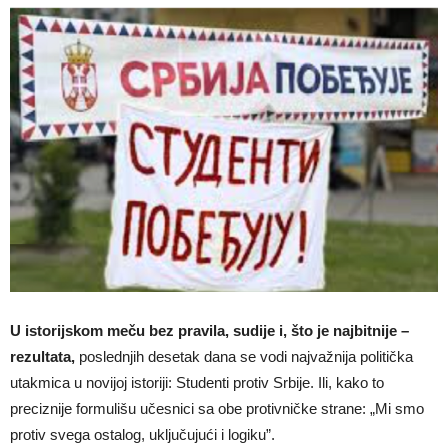
U istorijskom meču bez pravila, sudije i, što je najbitnije –
rezultata,
poslednjih desetak dana se vodi najvažnija politička
utakmica u novijoj istoriji: Studenti protiv Srbije. Ili, kako to
preciznije formulišu učesnici sa obe protivničke strane: „Mi smo
protiv svega ostalog, uključujući i logiku”.