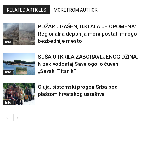
RELATED ARTICLES
MORE FROM AUTHOR
POŽAR UGAŠEN, OSTALA JE OPOMENA:
Regionalna deponija mora postati mnogo
bezbednije mesto
Info
SUŠA OTKRILA ZABORAVLJENOG DŽINA:
Nizak vodostaj Save ogolio čuveni
„Savski Titanik“
Info
Oluja, sistemski progon Srba pod
plaštom hrvatskog ustaštva
Info