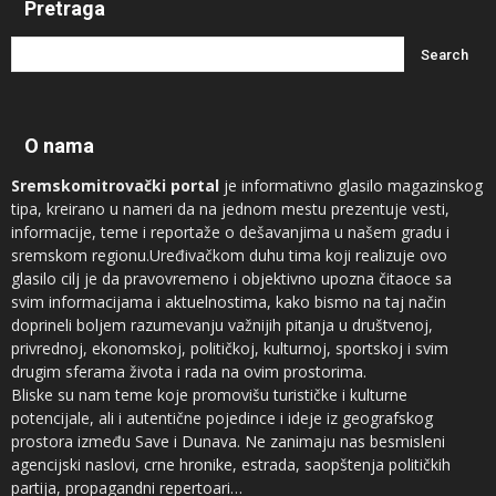
Pretraga
O nama
Sremskomitrovački portal
je informativno glasilo magazinskog
tipa, kreirano u nameri da na jednom mestu prezentuje vesti,
informacije, teme i reportaže o dešavanjima u našem gradu i
sremskom regionu.Uređivačkom duhu tima koji realizuje ovo
glasilo cilj je da pravovremeno i objektivno upozna čitaoce sa
svim informacijama i aktuelnostima, kako bismo na taj način
doprineli boljem razumevanju važnijih pitanja u društvenoj,
privrednoj, ekonomskoj, političkoj, kulturnoj, sportskoj i svim
drugim sferama života i rada na ovim prostorima.
Bliske su nam teme koje promovišu turističke i kulturne
potencijale, ali i autentične pojedince i ideje iz geografskog
prostora između Save i Dunava. Ne zanimaju nas besmisleni
agencijski naslovi, crne hronike, estrada, saopštenja političkih
partija, propagandni repertoari…