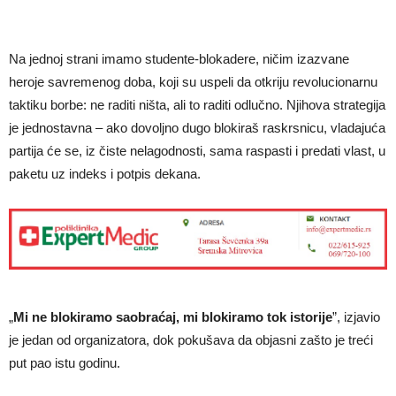
Na jednoj strani imamo studente-blokadere, ničim izazvane
heroje savremenog doba, koji su uspeli da otkriju revolucionarnu
taktiku borbe: ne raditi ništa, ali to raditi odlučno. Njihova strategija
je jednostavna – ako dovoljno dugo blokiraš raskrsnicu, vladajuća
partija će se, iz čiste nelagodnosti, sama raspasti i predati vlast, u
paketu uz indeks i potpis dekana.
„
Mi ne blokiramo saobraćaj, mi blokiramo tok istorije
”, izjavio
je jedan od organizatora, dok pokušava da objasni zašto je treći
put pao istu godinu.