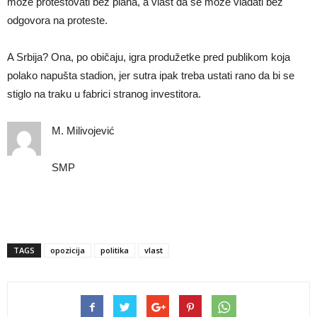
može protestovati bez plana, a vlast da se može vladati bez
odgovora na proteste.
A Srbija? Ona, po običaju, igra produžetke pred publikom koja
polako napušta stadion, jer sutra ipak treba ustati rano da bi se
stiglo na traku u fabrici stranog investitora.
M. Milivojević
SMP
TAGS
opozicija
politika
vlast