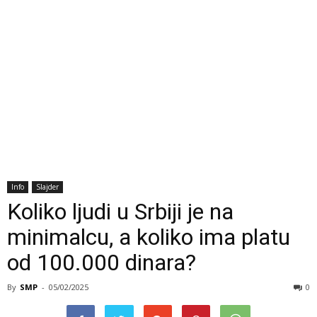
Info
Slajder
Koliko ljudi u Srbiji je na
minimalcu, a koliko ima platu
od 100.000 dinara?
By
SMP
-
05/02/2025
0