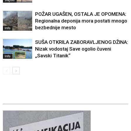
Slajder
POŽAR UGAŠEN, OSTALA JE OPOMENA:
Regionalna deponija mora postati mnogo
bezbednije mesto
Info
SUŠA OTKRILA ZABORAVLJENOG DŽINA:
Nizak vodostaj Save ogolio čuveni
„Savski Titanik“
Info