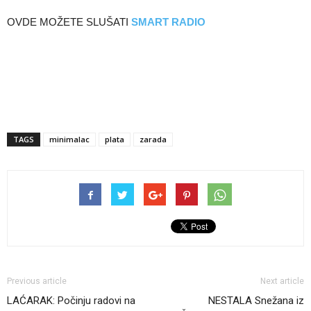
OVDE MOŽETE SLUŠATI
SMART RADIO
TAGS
minimalac
plata
zarada
Previous article
Next article
LAĆARAK: Počinju radovi na
NESTALA Snežana iz