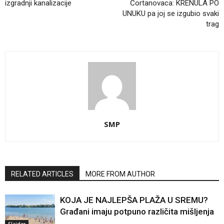
izgradnji kanalizacije
Čortanovaca: KRENULA PO
UNUKU pa joj se izgubio svaki
trag
SMP
RELATED ARTICLES
MORE FROM AUTHOR
KOJA JE NAJLEPŠA PLAŽA U SREMU?
Građani imaju potpuno različita mišljenja