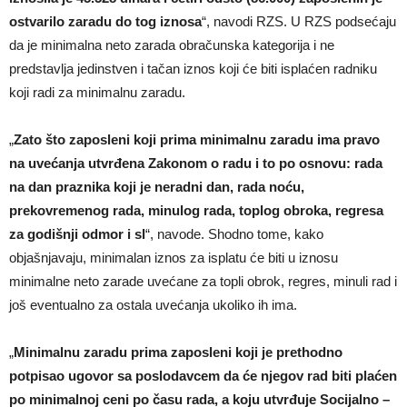
ostvarilo zaradu do tog iznosa
“, navodi RZS. U RZS podsećaju
da je minimalna neto zarada obračunska kategorija i ne
predstavlja jedinstven i tačan iznos koji će biti isplaćen radniku
koji radi za minimalnu zaradu.
„
Zato što zaposleni koji prima minimalnu zaradu ima pravo
na uvećanja utvrđena Zakonom o radu i to po osnovu: rada
na dan praznika koji je neradni dan, rada noću,
prekovremenog rada, minulog rada, toplog obroka, regresa
za godišnji odmor i sl
“, navode. Shodno tome, kako
objašnjavaju, minimalan iznos za isplatu će biti u iznosu
minimalne neto zarade uvećane za topli obrok, regres, minuli rad i
još eventualno za ostala uvećanja ukoliko ih ima.
„
Minimalnu zaradu prima zaposleni koji je prethodno
potpisao ugovor sa poslodavcem da će njegov rad biti plaćen
po minimalnoj ceni po času rada, a koju utvrđuje Socijalno –