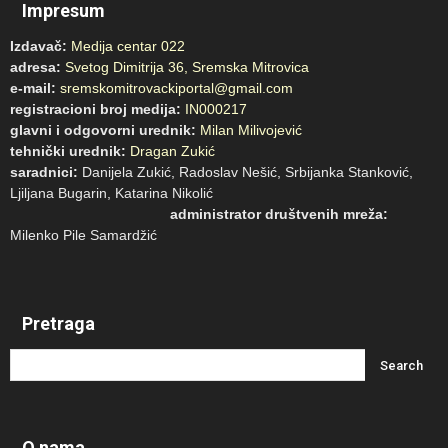
Impresum
Izdavač:
Medija centar 022
adresa:
Svetog Dimitrija 36, Sremska Mitrovica
e-mail:
sremskomitrovackiportal@gmail.com
registracioni broj medija:
IN000217
glavni i odgovorni urednik:
Milan Milivojević
tehnički urednik:
Dragan Zukić
saradnici:
Danijela Zukić, Radoslav Nešić, Srbijanka Stanković,
Ljiljana Bugarin, Katarina Nikolić
administrator društvenih mreža:
Milenko Pile Samardžić
Pretraga
O nama