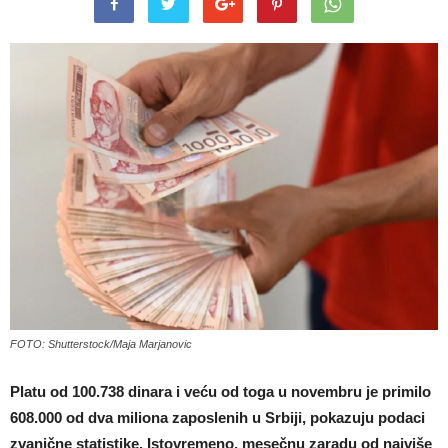
FOTO: Shutterstock/Maja Marjanovic
Platu od 100.738 dinara i veću od toga u novembru je primilo
608.000 od dva miliona zaposlenih u Srbiji, pokazuju podaci
zvanične statistike. Istovremeno, mesečnu zaradu od najviše