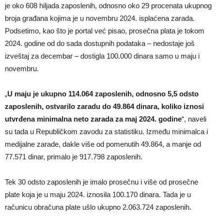
je oko 608 hiljada zaposlenih, odnosno oko 29 procenata ukupnog
broja građana kojima je u novembru 2024. isplaćena zarada.
Podsetimo, kao što je portal već pisao, prosečna plata je tokom
2024. godine od do sada dostupnih podataka – nedostaje još
izveštaj za decembar – dostigla 100.000 dinara samo u maju i
novembru.
„
U maju je ukupno 114.064 zaposlenih, odnosno 5,5 odsto
zaposlenih, ostvarilo zaradu do 49.864 dinara, koliko iznosi
utvrđena minimalna neto zarada za maj 2024. godine
“, naveli
su tada u Republičkom zavodu za statistiku. Između minimalca i
medijalne zarade, dakle više od pomenutih 49.864, a manje od
77.571 dinar, primalo je 917.798 zaposlenih.
Tek 30 odsto zaposlenih je imalo prosečnu i više od prosečne
plate koja je u maju 2024. iznosila 100.170 dinara. Tada je u
računicu obračuna plate ušlo ukupno 2.063.724 zaposlenih.