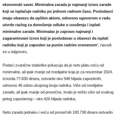
ekonomski savet. Minimalna zarada je najmanji iznos zarade
koji se isplaćuje radniku po jednom radnom času. Poslodavci
imaju obavezu da opštim aktom, odnosno ugovorom o radu
utvrde razlog za donošenje odluke o uvođenju i isplati
minimalne zarade. Minimalac je zapravo najmanji i
zagarantovani iznos koji je poslodavac u obavezi da isplati
radniku koji je zaposlen sa punim radnim vremenom
“, navodi
se u odgovoru.
Podaci zvanične statistike pokazuju da je neto platu veću od
minimalne, ali ipak manje od medijalne koja je za novembar 2024.
iznosila 77.830 dinara, ostvarilo oko 948 hiljada zaposlenih,
odnosno 46 odsto ukupnog broja radnika. Više od medijalne
zarade, ali ipak manje od prosečne, imalo je nešto više od svakog
petog zaposlenog – oko 426 hiljada radnika.
Neto zaradu jednaku i veću od prosečnih 100.738 dinara ostvarilo