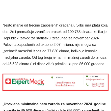
Nešto manje od trećine zaposlenih građana u Srbiji ima platu koja
dostiže i premašuje zvaničan prosek od 100.738 dinara, koliko je
Republički zavod za statistiku izračunao za novembar 2024.
Polovina zaposlenih od ukupno 2,07 miliona, nije mogla da
„prebaci“ mesečni iznos od 77.830 dinara, koliko je iznosila
medijalna zarada. Od tog broja je na minimalnoj zaradi do iznosa
od 45.528 dinara (i ni dinar više) primilo ukupno 86.000 građana.
„
Utvrđena minimalna neto zarada za novembar 2024. godine
iznosila je 45.528 dinara i četiri odsto (86.000) zaposlenih je