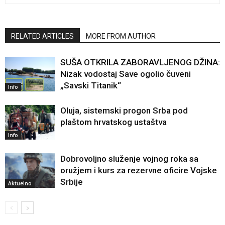
RELATED ARTICLES
MORE FROM AUTHOR
SUŠA OTKRILA ZABORAVLJENOG DŽINA:
Nizak vodostaj Save ogolio čuveni
„Savski Titanik“
Info
Oluja, sistemski progon Srba pod
plaštom hrvatskog ustaštva
Info
Dobrovoljno služenje vojnog roka sa
oružjem i kurs za rezervne oficire Vojske
Srbije
Aktuelno