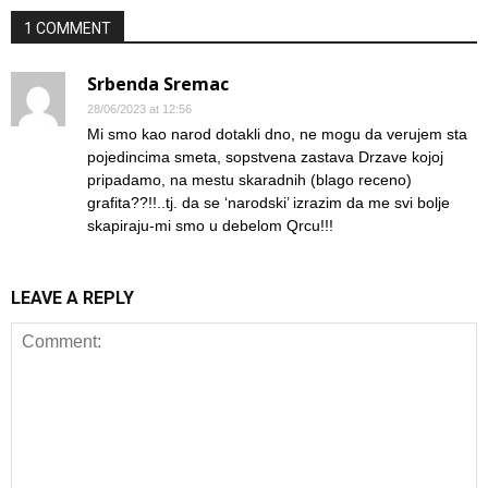
1 COMMENT
Srbenda Sremac
28/06/2023 at 12:56
Mi smo kao narod dotakli dno, ne mogu da verujem sta
pojedincima smeta, sopstvena zastava Drzave kojoj
pripadamo, na mestu skaradnih (blago receno)
grafita??!!..tj. da se ‘narodski’ izrazim da me svi bolje
skapiraju-mi smo u debelom Qrcu!!!
LEAVE A REPLY