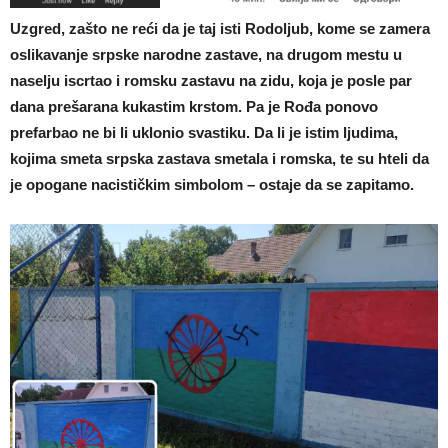
Uzgred, zašto ne reći da je taj isti Rodoljub, kome se zamera
oslikavanje srpske narodne zastave, na drugom mestu u
naselju iscrtao i romsku zastavu na zidu, koja je posle par
dana prešarana kukastim krstom. Pa je Rođa ponovo
prefarbao ne bi li uklonio svastiku. Da li je istim ljudima,
kojima smeta srpska zastava smetala i romska, te su hteli da
je opogane nacističkim simbolom – ostaje da se zapitamo.