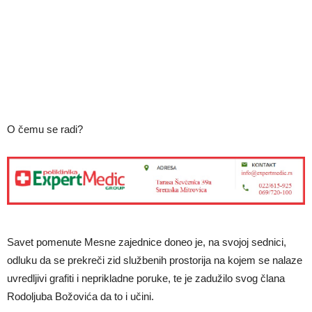
O čemu se radi?
Savet pomenute Mesne zajednice doneo je, na svojoj sednici,
odluku da se prekreči zid službenih prostorija na kojem se nalaze
uvredljivi grafiti i neprikladne poruke, te je zadužilo svog člana
Rodoljuba Božovića da to i učini.