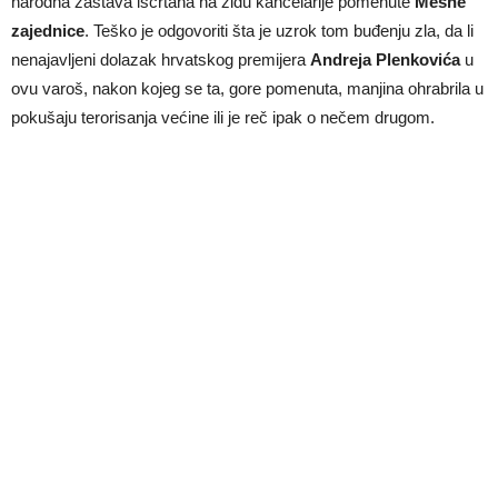
narodna zastava iscrtana na zidu kancelarije pomenute
Mesne
zajednice
. Teško je odgovoriti šta je uzrok tom buđenju zla, da li
nenajavljeni dolazak hrvatskog premijera
Andreja Plenkovića
u
ovu varoš, nakon kojeg se ta, gore pomenuta, manjina ohrabrila u
pokušaju terorisanja većine ili je reč ipak o nečem drugom.