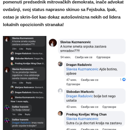
pomenuti predsednik mitrovačkih demokrata, inače advokat
ovdašnji, svoj status naprasno skinuo sa Fejsbuka. Ipak,
ostao je skrin-šot kao dokaz autošovinizna nekih od lidera
lokalnih opozicionih stranaka!