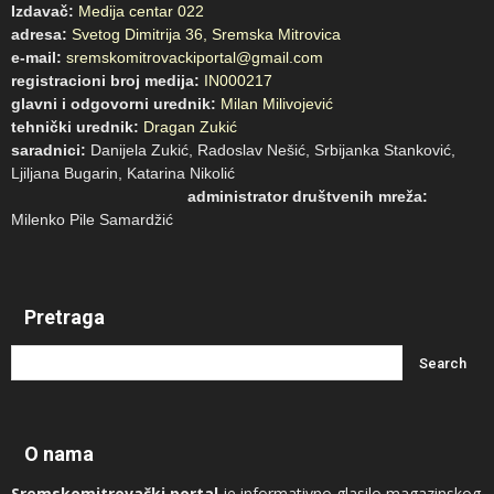
Izdavač:
Medija centar 022
adresa:
Svetog Dimitrija 36, Sremska Mitrovica
e-mail:
sremskomitrovackiportal@gmail.com
registracioni broj medija:
IN000217
glavni i odgovorni urednik:
Milan Milivojević
tehnički urednik:
Dragan Zukić
saradnici:
Danijela Zukić, Radoslav Nešić, Srbijanka Stanković,
Ljiljana Bugarin, Katarina Nikolić
administrator društvenih mreža:
Milenko Pile Samardžić
Pretraga
O nama
Sremskomitrovački portal
je informativno glasilo magazinskog