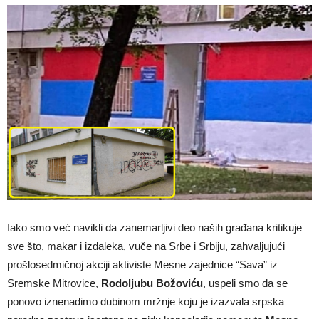
Iako smo već navikli da zanemarljivi deo naših građana kritikuje
sve što, makar i izdaleka, vuče na Srbe i Srbiju, zahvaljujući
prošlosedmičnoj akciji aktiviste Mesne zajednice “Sava” iz
Sremske Mitrovice,
Rodoljubu Božoviću
, uspeli smo da se
ponovo iznenadimo dubinom mržnje koju je izazvala srpska