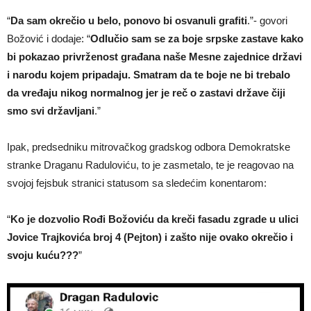
“
Da sam okrečio u belo, ponovo bi osvanuli grafiti
.”- govori
Božović i dodaje: “
Odlučio sam se za boje srpske zastave kako
bi pokazao privrženost građana naše Mesne zajednice državi
i narodu kojem pripadaju. Smatram da te boje ne bi trebalo
da vređaju nikog normalnog jer je reč o zastavi države čiji
smo svi državljani
.”
Ipak, predsedniku mitrovačkog gradskog odbora Demokratske
stranke Draganu Raduloviću, to je zasmetalo, te je reagovao na
svojoj fejsbuk stranici statusom sa sledećim konentarom:
“
Ko je dozvolio Rođi Božoviću da kreči fasadu zgrade u ulici
Jovice Trajkovića broj 4 (Pejton) i zašto nije ovako okrečio i
svoju kuću???
”