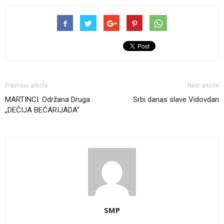
Previous article
Next article
MARTINCI: Održana Druga
Srbi danas slave Vidovdan
„DEČIJA BEĆARIJADA“
SMP