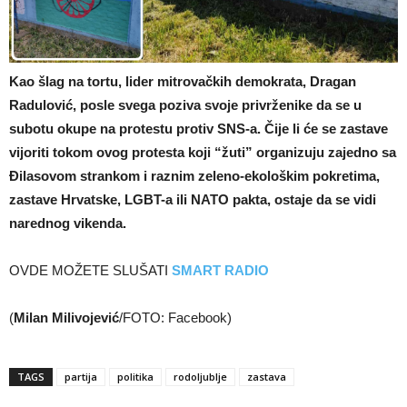
Kao šlag na tortu, lider mitrovačkih demokrata, Dragan
Radulović, posle svega poziva svoje privrženike da se u
subotu okupe na protestu protiv SNS-a. Čije li će se zastave
vijoriti tokom ovog protesta koji “žuti” organizuju zajedno sa
Đilasovom strankom i raznim zeleno-ekološkim pokretima,
zastave Hrvatske, LGBT-a ili NATO pakta, ostaje da se vidi
narednog vikenda.
OVDE MOŽETE SLUŠATI
SMART RADIO
(
Milan Milivojević
/FOTO: Facebook)
TAGS
partija
politika
rodoljublje
zastava