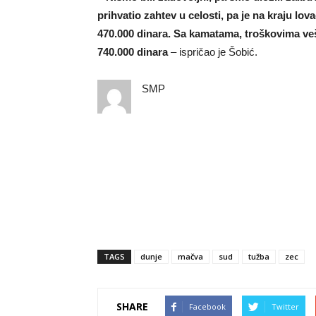
prihvatio zahtev u celosti, pa je na kraju lo
470.000 dinara. Sa kamatama, troškovima veš
740.000 dinara
– ispričao je Šobić.
SMP
TAGS
dunje
mačva
sud
tužba
zec
SHARE
Facebook
Twitter