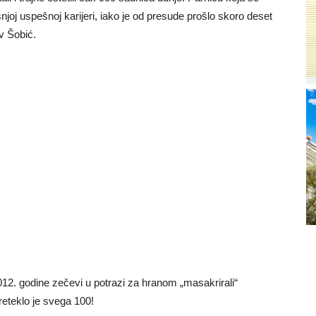
šnjoj uspešnoj karijeri, iako je od presude prošlo skoro deset
v Šobić.
12. godine zečevi u potrazi za hranom „masakrirali“
eteklo je svega 100!