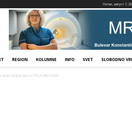
Петак, август 7, 2
RT
REGION
KOLUMNE
INFO
SVET
SLOBODNO VR
na sudu dobio skoro POLA MILIONA!