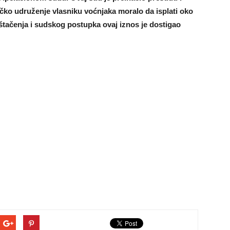
vačko udruženje vlasniku voćnjaka moralo da isplati oko
tačenja i sudskog postupka ovaj iznos je dostigao