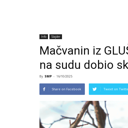
Info
Slajder
Mačvanin iz GLU
na sudu dobio s
By
SMP
-
16/10/2025
Share on Facebook
Tweet on Twitt