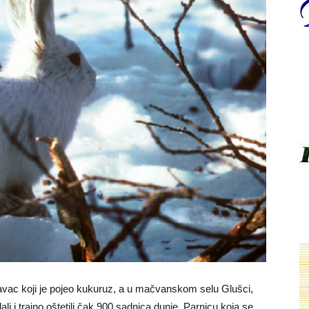
avac koji je pojeo kukuruz, a u mačvanskom selu Glušci,
ali i trajno oštetili čak 900 sadnica dunje. Parnicu koja se