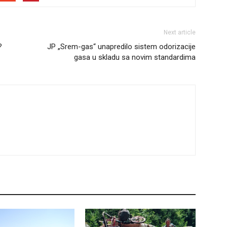
Next article
?
JP „Srem-gas“ unapredilo sistem odorizacije
gasa u skladu sa novim standardima