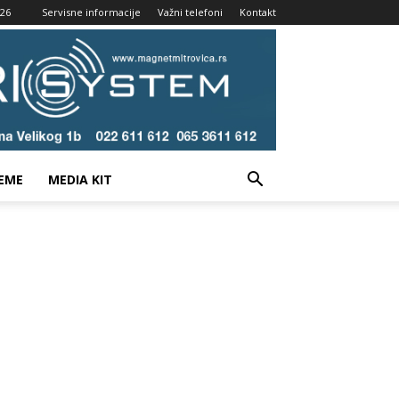
026
Servisne informacije
Važni telefoni
Kontakt
EME
MEDIA KIT