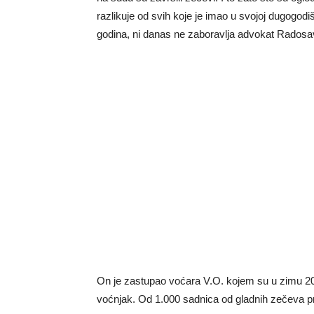
razlikuje od svih koje je imao u svojoj dugogodi
godina, ni danas ne zaboravlja advokat Radosa
On je zastupao voćara V.O. kojem su u zimu 20
voćnjak.
Od 1.000 sadnica od gladnih zečeva pr