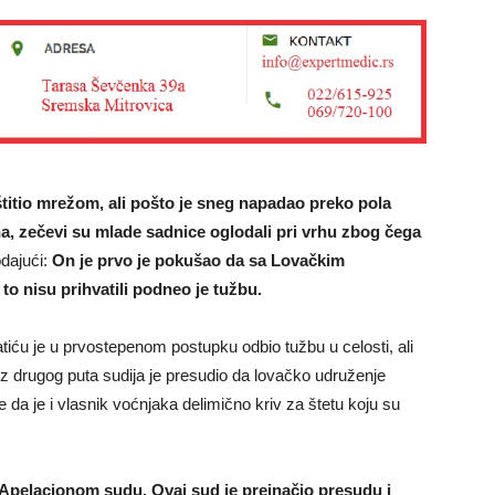
itio mrežom, ali pošto je sneg napadao preko pola
na,
zečevi su mlade sadnice oglodali pri vrhu zbog čega
odajući:
On je prvo je pokušao da sa Lovačkim
o nisu prihvatili podneo je tužbu.
atiću je u prvostepenom postupku odbio tužbu u celosti, ali
z drugog puta sudija je presudio da lovačko udruženje
e da je i vlasnik voćnjaka delimično kriv za štetu koju su
u Apelacionom sudu. Ovaj sud je preinačio presudu i