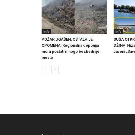
Info
Info
POŽAR UGAŠEN, OSTALA JE
SUŠA OTKR
OPOMENA: Regionalna deponija
DŽINA: Niza
mora postati mnogo bezbednije
čuveni „Savs
mesto