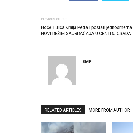
Previous article
Hoće li ulica Kralja Petra I postati jednosmerna
NOVI REŽIM SAOBRAĆAJA U CENTRU GRADA
SMP
RELATED ARTICLES
MORE FROM AUTHOR