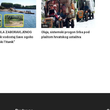
Info
ILA ZABORAVLJENOG
Oluja, sistemski progon Srba pod
k vodostaj Save ogolio
plaštom hrvatskog ustaštva
ki Titanik“