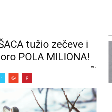
ŠACA tužio zečeve i
koro POLA MILIONA!
0
er