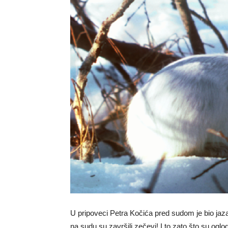
U pripoveci Petra Kočića pred sudom je bio jaz
na sudu su završili zečevi! I to zato što su oglod