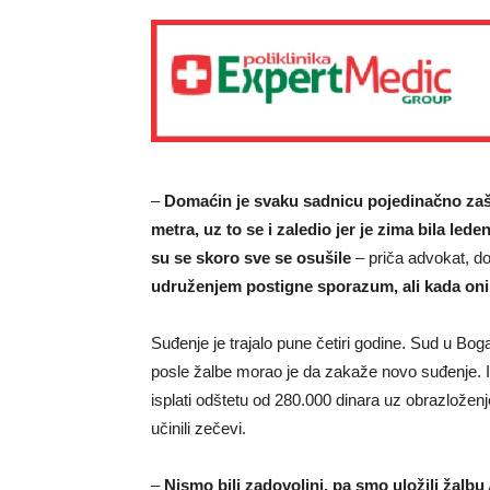
–
Domaćin je svaku sadnicu pojedinačno zašt
metra, uz to se i zaledio jer je zima bila lede
su se skoro sve se osušile
– priča advokat, d
udruženjem postigne sporazum, ali kada oni t
Suđenje je trajalo pune četiri godine. Sud u Bog
posle žalbe morao je da zakaže novo suđenje. I
isplati odštetu od 280.000 dinara uz obrazloženj
učinili zečevi.
–
Nismo bili zadovoljni, pa smo uložili žalb