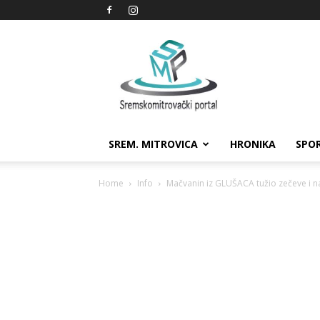
Sremskomitrovački
portal
SREM. MITROVICA
HRONIKA
SPO
Home
Info
Mačvanin iz GLUŠACA tužio zečeve i 